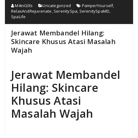
M4inG0ls
Uncategorized
PamperYourself
,
RelaxAndRejuvenate
,
SerenitySpa
,
SerenitySpaMD
,
SpaLife
Jerawat Membandel Hilang:
Skincare Khusus Atasi Masalah
Wajah
Jerawat Membandel
Hilang: Skincare
Khusus Atasi
Masalah Wajah