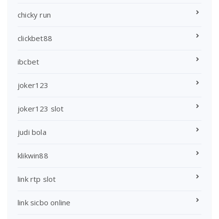
chicky run
clickbet88
ibcbet
joker123
joker123 slot
judi bola
klikwin88
link rtp slot
link sicbo online