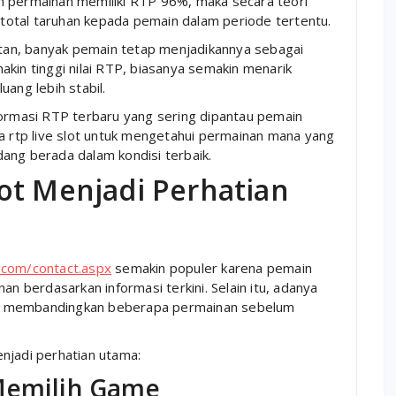
h permainan memiliki RTP 96%, maka secara teori
otal taruhan kepada pemain dalam periode tertentu.
an, banyak pemain tetap menjadikannya sebagai
kin tinggi nilai RTP, biasanya semakin menarik
ang lebih stabil.
 informasi RTP terbaru yang sering dipantau pemain
ta rtp live slot untuk mengetahui permainan mana yang
ang berada dalam kondisi terbaik.
ot Menjadi Perhatian
.com/contact.aspx
semakin populer karena pemain
an berdasarkan informasi terkini. Selain itu, adanya
sa membandingkan beberapa permainan sebelum
njadi perhatian utama:
 Memilih Game