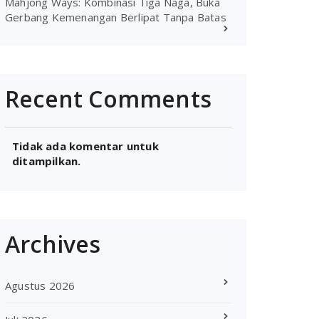
Mahjong Ways: Kombinasi Tiga Naga, Buka
Gerbang Kemenangan Berlipat Tanpa Batas
Recent Comments
Tidak ada komentar untuk
ditampilkan.
Archives
Agustus 2026