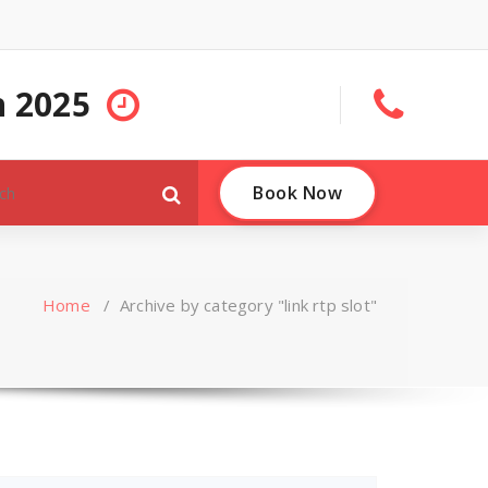
n 2025
Book Now
Home
/
Archive by category "link rtp slot"