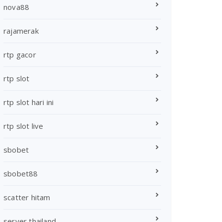
nova88
rajamerak
rtp gacor
rtp slot
rtp slot hari ini
rtp slot live
sbobet
sbobet88
scatter hitam
server thailand