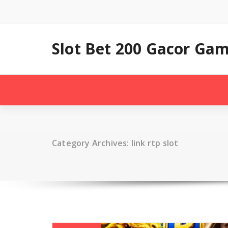
Skip
to
content
Slot Bet 200 Gacor Ga
Category Archives: link rtp slot