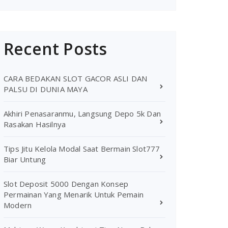
Recent Posts
CARA BEDAKAN SLOT GACOR ASLI DAN
PALSU DI DUNIA MAYA
Akhiri Penasaranmu, Langsung Depo 5k Dan
Rasakan Hasilnya
Tips Jitu Kelola Modal Saat Bermain Slot777
Biar Untung
Slot Deposit 5000 Dengan Konsep
Permainan Yang Menarik Untuk Pemain
Modern