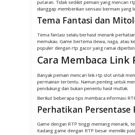
putaran. Tidak sedikit pemain yang mencari rtp
dianggap memberikan sensasi bermain yang l
Tema Fantasi dan Mitol
Tema fantasi selalu berhasil menarik perhatian
memukau. Game bertema dewa, naga, atau ker
populer dengan rtp gacor yang ramai diperbi
Cara Membaca Link R
Banyak pemain mencari link rtp slot untuk m
permainan tertentu. Namun penting untuk me
pendukung dan bukan penentu hasil mutlak.
Berikut beberapa tips membaca informasi RTP 
Perhatikan Persentase
Game dengan RTP tinggi memang menarik, teta
Kadang game dengan RTP besar memiliki pola 