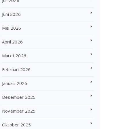
Juli 2026
Juni 2026
Mei 2026
April 2026
Maret 2026
Februari 2026
Januari 2026
Desember 2025
November 2025
Oktober 2025