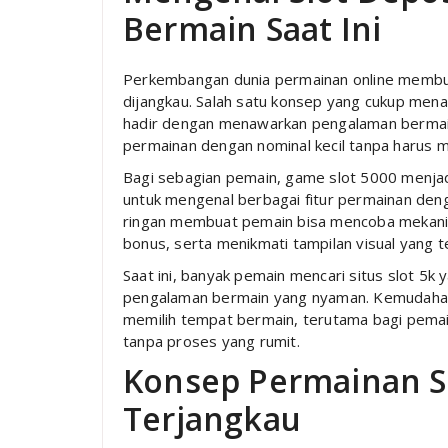
Bermain Saat Ini
Perkembangan dunia permainan online membuat
dijangkau. Salah satu konsep yang cukup menar
hadir dengan menawarkan pengalaman bermain 
permainan dengan nominal kecil tanpa harus 
Bagi sebagian pemain, game slot 5000 menja
untuk mengenal berbagai fitur permainan denga
ringan membuat pemain bisa mencoba mekani
bonus, serta menikmati tampilan visual yang t
Saat ini, banyak pemain mencari situs slot 5k
pengalaman bermain yang nyaman. Kemudahan 
memilih tempat bermain, terutama bagi pemai
tanpa proses yang rumit.
Konsep Permainan S
Terjangkau