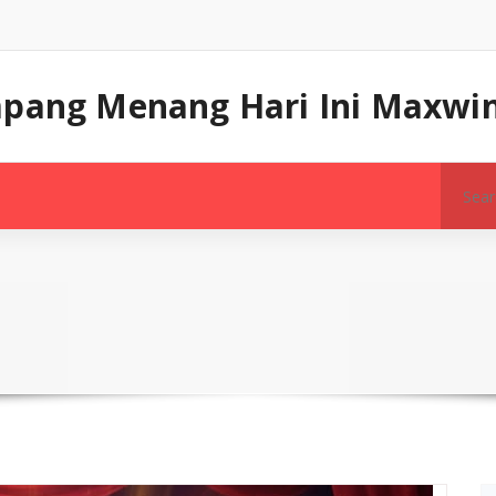
mpang Menang Hari Ini Maxwi
Search
for: