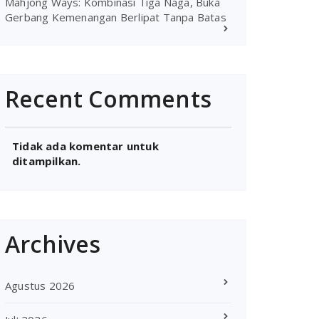
Mahjong Ways: Kombinasi Tiga Naga, Buka
Gerbang Kemenangan Berlipat Tanpa Batas
Recent Comments
Tidak ada komentar untuk
ditampilkan.
Archives
Agustus 2026