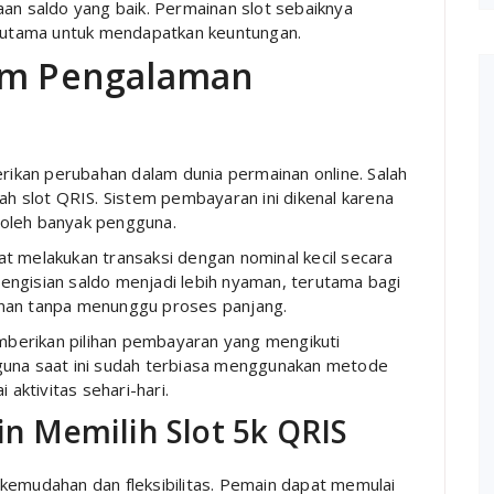
aan saldo yang baik. Permainan slot sebaiknya
a utama untuk mendapatkan keuntungan.
lam Pengalaman
kan perubahan dalam dunia permainan online. Salah
ah slot QRIS. Sistem pembayaran ini dikenal karena
 oleh banyak pengguna.
t melakukan transaksi dengan nominal kecil secara
engisian saldo menjadi lebih nyaman, terutama bagi
inan tanpa menunggu proses panjang.
emberikan pilihan pembayaran yang mengikuti
guna saat ini sudah terbiasa menggunakan metode
ktivitas sehari-hari.
 Memilih Slot 5k QRIS
or kemudahan dan fleksibilitas. Pemain dapat memulai