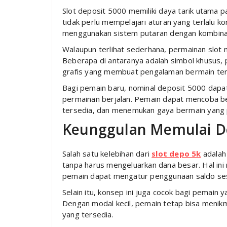
Slot deposit 5000 memiliki daya tarik utama
tidak perlu mempelajari aturan yang terlalu 
menggunakan sistem putaran dengan kombinas
Walaupun terlihat sederhana, permainan slot m
Beberapa di antaranya adalah simbol khusus,
grafis yang membuat pengalaman bermain tera
Bagi pemain baru, nominal deposit 5000 dap
permainan berjalan. Pemain dapat mencoba ber
tersedia, dan menemukan gaya bermain yang pa
Keunggulan Memulai D
Salah satu kelebihan dari
slot depo 5k
adalah
tanpa harus mengeluarkan dana besar. Hal ini
pemain dapat mengatur penggunaan saldo ses
Selain itu, konsep ini juga cocok bagi pemain y
Dengan modal kecil, pemain tetap bisa menikma
yang tersedia.