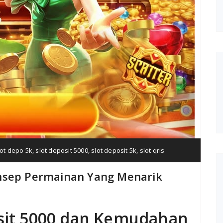
lot depo 5k
,
slot deposit 5000
,
slot deposit 5k
,
slot qris
onsep Permainan Yang Menarik
sit 5000 dan Kemudahan