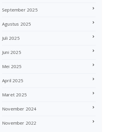
September 2025
Agustus 2025
Juli 2025
Juni 2025
Mei 2025
April 2025
Maret 2025
November 2024
November 2022