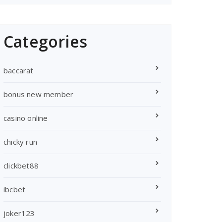
Categories
baccarat
bonus new member
casino online
chicky run
clickbet88
ibcbet
joker123