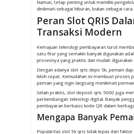
Namun, tetap penting untuk memiliki pengelol
dinikmati sebagai hiburan, bukan sebagai car
Peran Slot QRIS Da
Transaksi Modern
Kemajuan teknologi pembayaran turut memberi
satu fitur yang semakin banyak digunakan adal
prosesnya yang praktis dan mudah digunakan
Dengan adanya slot qris depo 5k, pemain dapa
lebih cepat. Kemudahan ini membuat proses p
pemain yang ingin langsung menikmati perma
Selain praktis, slot deposit qris 5000 juga m
perkembangan teknologi digital. Banyak peng
pembayaran berbasis kode QR dalam berbagai a
Mengapa Banyak Pemain
Popularitas slot 5k qris tidak lepas dari fakt