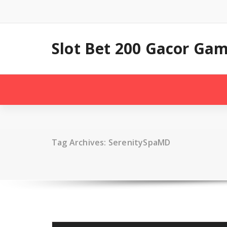
Skip
to
content
Slot Bet 200 Gacor Ga
Tag Archives: SerenitySpaMD