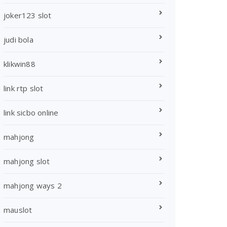
joker123 slot
judi bola
klikwin88
link rtp slot
link sicbo online
mahjong
mahjong slot
mahjong ways 2
mauslot