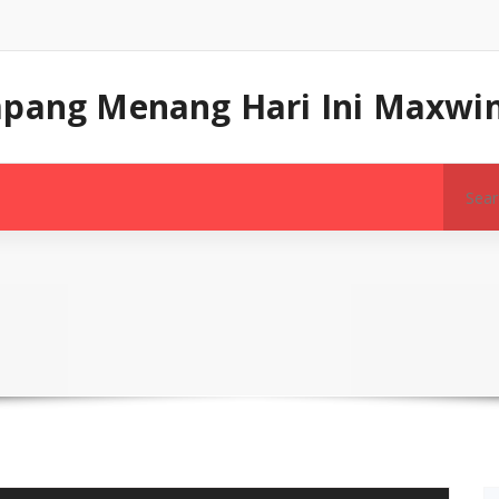
mpang Menang Hari Ini Maxwi
Search
for: