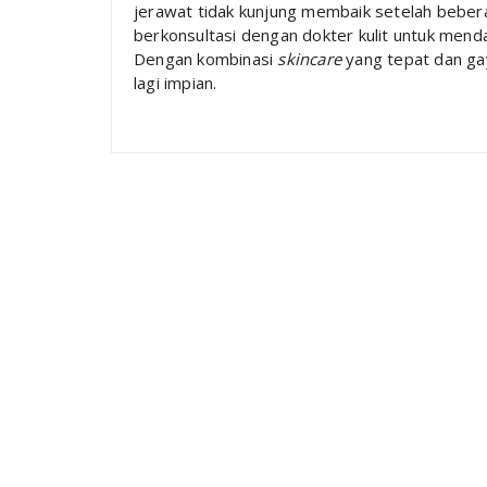
jerawat tidak kunjung membaik setelah beber
berkonsultasi dengan dokter kulit untuk mend
Dengan kombinasi
skincare
yang tepat dan gay
lagi impian.