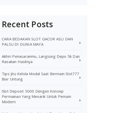
Recent Posts
CARA BEDAKAN SLOT GACOR ASLI DAN
PALSU DI DUNIA MAYA
Akhiri Penasaranmu, Langsung Depo 5k Dan
Rasakan Hasilnya
Tips Jitu Kelola Modal Saat Bermain Slot777
Biar Untung
Slot Deposit 5000 Dengan Konsep
Permainan Yang Menarik Untuk Pemain
Modern