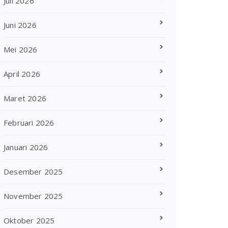
Juli 2026
Juni 2026
Mei 2026
April 2026
Maret 2026
Februari 2026
Januari 2026
Desember 2025
November 2025
Oktober 2025