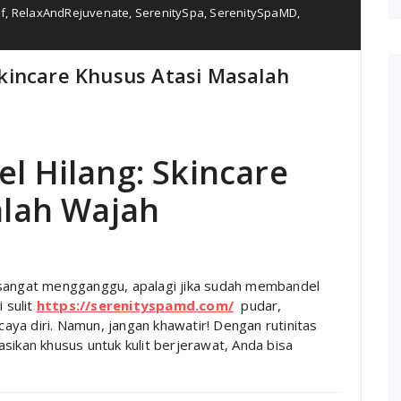
f
,
RelaxAndRejuvenate
,
SerenitySpa
,
SerenitySpaMD
,
kincare Khusus Atasi Masalah
 Hilang: Skincare
alah Wajah
 sangat mengganggu, apalagi jika sudah membandel
 sulit
https://serenityspamd.com/
pudar,
ya diri. Namun, jangan khawatir! Dengan rutinitas
sikan khusus untuk kulit berjerawat, Anda bisa