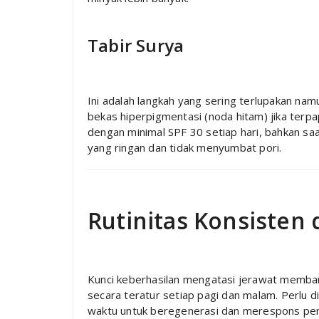
Tabir Surya
Ini adalah langkah yang sering terlupakan na
bekas hiperpigmentasi (noda hitam) jika terpa
dengan minimal SPF 30 setiap hari, bahkan saa
yang ringan dan tidak menyumbat pori.
Rutinitas Konsisten 
Kunci keberhasilan mengatasi jerawat memba
secara teratur setiap pagi dan malam. Perlu d
waktu untuk beregenerasi dan merespons per