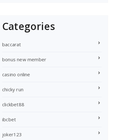
Categories
baccarat
bonus new member
casino online
chicky run
clickbet88
ibcbet
joker123