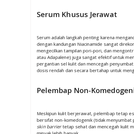
Serum Khusus Jerawat
Serum adalah langkah penting karena mengandu
dengan kandungan Niacinamide sangat direko
mengecilkan tampilan pori-pori, dan mengontro
atau Adapalene) juga sangat efektif untuk 
pergantian sel kulit dan mencegah penyumbat
dosis rendah dan secara bertahap untuk menghi
Pelembap Non-Komedogen
Meskipun kulit berjerawat, pelembap tetap ese
bersifat non-komedogenik (tidak menyumbat 
skin barrier
tetap sehat dan mencegah kulit me
minyak lebih banyak.