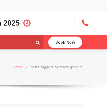
n 2025
Book Now
Home
/
Posts tagged "SerenitySpaMD"