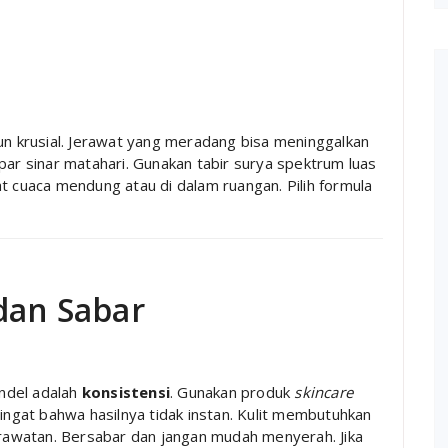
mun krusial. Jerawat yang meradang bisa meninggalkan
par sinar matahari. Gunakan tabir surya spektrum luas
t cuaca mendung atau di dalam ruangan. Pilih formula
dan Sabar
ndel adalah
konsistensi
. Gunakan produk
skincare
iingat bahwa hasilnya tidak instan. Kulit membutuhkan
awatan. Bersabar dan jangan mudah menyerah. Jika