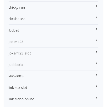
chicky run
clickbet88
ibcbet
joker123
joker123 slot
judi bola
klikwin88
link rtp slot
link sicbo online