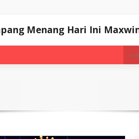
mpang Menang Hari Ini Maxwi
Search
for: