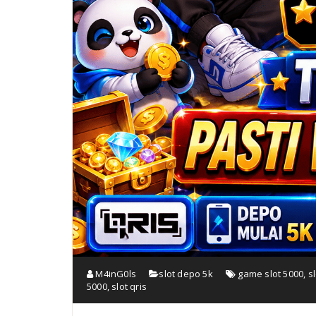
M4inG0ls
slot depo 5k
game slot 5000
,
s
5000
,
slot qris