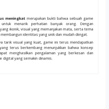
rus meningkat
merupakan bukti bahwa sebuah game
 untuk menarik perhatian banyak orang. Dengan
yang ikonik, visual yang memanjakan mata, serta tema
 membangun identitas yang unik dan mudah diingat.
a tarik visual yang kuat, game ini terus mendapatkan
ya yang terus berkembang menunjukkan bahwa konsep
apat menghasilkan pengalaman yang berkesan dan
digital yang semakin dinamis.