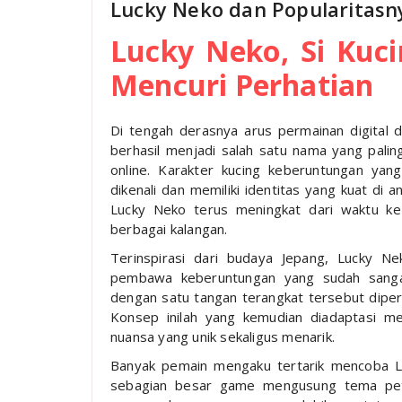
Lucky Neko dan Popularitasn
Lucky Neko, Si Kuc
Mencuri Perhatian
Di tengah derasnya arus permainan digital 
berhasil menjadi salah satu nama yang pali
online. Karakter kucing keberuntungan y
dikenali dan memiliki identitas yang kuat di a
Lucky Neko terus meningkat dari waktu ke
berbagai kalangan.
Terinspirasi dari budaya Jepang, Lucky 
pembawa keberuntungan yang sudah sangat
dengan satu tangan terangkat tersebut dipe
Konsep inilah yang kemudian diadaptasi 
nuansa yang unik sekaligus menarik.
Banyak pemain mengaku tertarik mencoba L
sebagian besar game mengusung tema petua