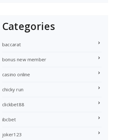
Categories
baccarat
bonus new member
casino online
chicky run
clickbet88
ibcbet
joker123