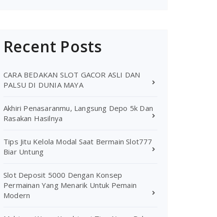
Recent Posts
CARA BEDAKAN SLOT GACOR ASLI DAN
PALSU DI DUNIA MAYA
Akhiri Penasaranmu, Langsung Depo 5k Dan
Rasakan Hasilnya
Tips Jitu Kelola Modal Saat Bermain Slot777
Biar Untung
Slot Deposit 5000 Dengan Konsep
Permainan Yang Menarik Untuk Pemain
Modern