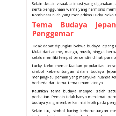
Selain desain visual, animasi yang digunakan 
serta penggunaan warna yang harmonis memb
Kombinasi inilah yang menjadikan Lucky Neko me
Tema Budaya Jepan
Penggemar
Tidak dapat dipungkiri bahwa budaya Jepang m
Mulai dari anime, manga, musik, hingga berb
selalu memiliki tempat tersendiri di hati para
Lucky Neko memanfaatkan popularitas ter
simbol keberuntungan dalam budaya Jepan
menjangkau pemain yang menyukai nuansa Asi
berbeda dari tema-tema umum lainnya.
Keunikan tema budaya menjadi salah sat
perhatian. Pemain tidak hanya menikmati perm
budaya yang memberikan nilai lebih pada pen
Selain itu, simbol kucing keberuntungan m