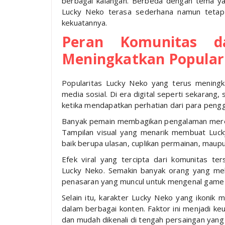
berbagai kalangan. Berbeda dengan tema yan
Lucky Neko terasa sederhana namun tetap 
kekuatannya.
Peran Komunitas d
Meningkatkan Popular
Popularitas Lucky Neko yang terus meningka
media sosial. Di era digital seperti sekara
ketika mendapatkan perhatian dari para pengg
Banyak pemain membagikan pengalaman mereka 
Tampilan visual yang menarik membuat Lucky
baik berupa ulasan, cuplikan permainan, ma
Efek viral yang tercipta dari komunitas t
Lucky Neko. Semakin banyak orang yang mel
penasaran yang muncul untuk mengenal game in
Selain itu, karakter Lucky Neko yang ikonik
dalam berbagai konten. Faktor ini menjadi 
dan mudah dikenali di tengah persaingan yang