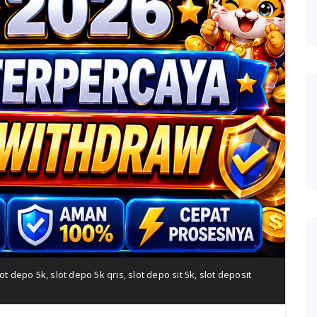
lot depo 5k
,
slot depo 5k qris
,
slot depo sit 5k
,
slot deposit