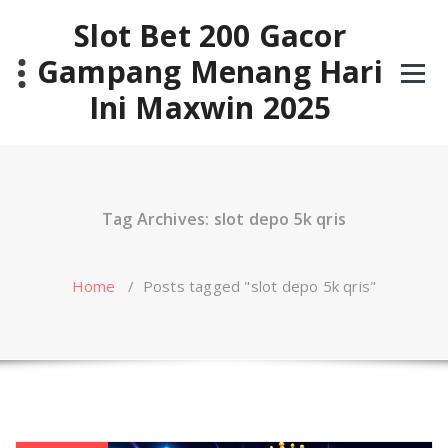
Skip
Slot Bet 200 Gacor
to
content
Gampang Menang Hari
Ini Maxwin 2025
Tag Archives: slot depo 5k qris
Home
/
Posts tagged "slot depo 5k qris"