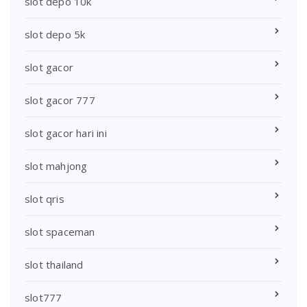
slot depo 10k
slot depo 5k
slot gacor
slot gacor 777
slot gacor hari ini
slot mahjong
slot qris
slot spaceman
slot thailand
slot777