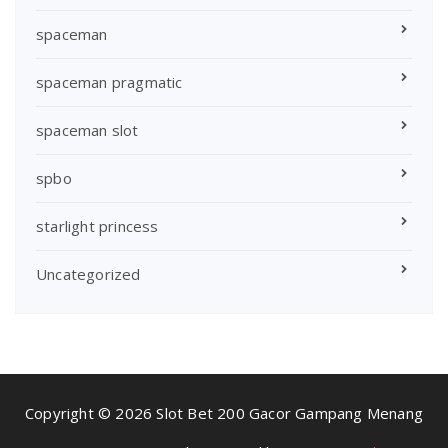
spaceman
spaceman pragmatic
spaceman slot
spbo
starlight princess
Uncategorized
Copyright © 2026 Slot Bet 200 Gacor Gampang Menang