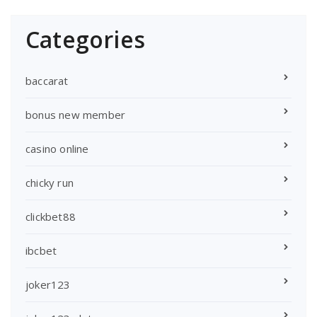
Categories
baccarat
bonus new member
casino online
chicky run
clickbet88
ibcbet
joker123