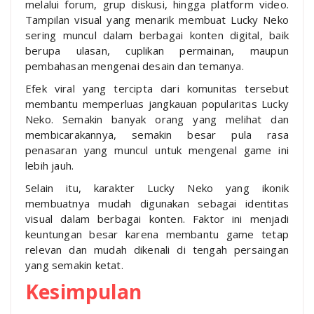
melalui forum, grup diskusi, hingga platform video.
Tampilan visual yang menarik membuat Lucky Neko
sering muncul dalam berbagai konten digital, baik
berupa ulasan, cuplikan permainan, maupun
pembahasan mengenai desain dan temanya.
Efek viral yang tercipta dari komunitas tersebut
membantu memperluas jangkauan popularitas Lucky
Neko. Semakin banyak orang yang melihat dan
membicarakannya, semakin besar pula rasa
penasaran yang muncul untuk mengenal game ini
lebih jauh.
Selain itu, karakter Lucky Neko yang ikonik
membuatnya mudah digunakan sebagai identitas
visual dalam berbagai konten. Faktor ini menjadi
keuntungan besar karena membantu game tetap
relevan dan mudah dikenali di tengah persaingan
yang semakin ketat.
Kesimpulan