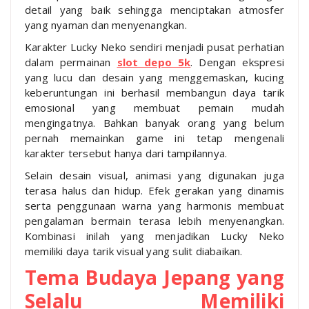
detail yang baik sehingga menciptakan atmosfer
yang nyaman dan menyenangkan.
Karakter Lucky Neko sendiri menjadi pusat perhatian
dalam permainan
slot depo 5k
. Dengan ekspresi
yang lucu dan desain yang menggemaskan, kucing
keberuntungan ini berhasil membangun daya tarik
emosional yang membuat pemain mudah
mengingatnya. Bahkan banyak orang yang belum
pernah memainkan game ini tetap mengenali
karakter tersebut hanya dari tampilannya.
Selain desain visual, animasi yang digunakan juga
terasa halus dan hidup. Efek gerakan yang dinamis
serta penggunaan warna yang harmonis membuat
pengalaman bermain terasa lebih menyenangkan.
Kombinasi inilah yang menjadikan Lucky Neko
memiliki daya tarik visual yang sulit diabaikan.
Tema Budaya Jepang yang
Selalu Memiliki