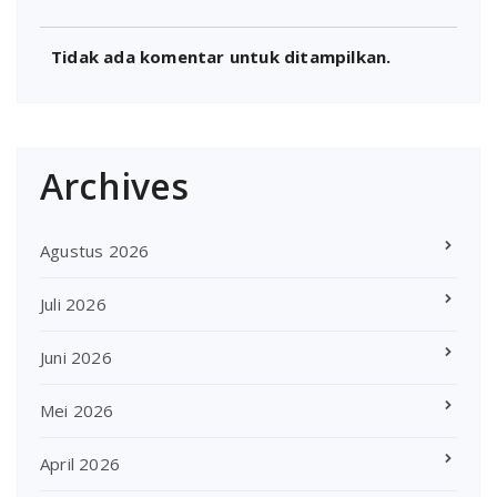
Tidak ada komentar untuk ditampilkan.
Archives
Agustus 2026
Juli 2026
Juni 2026
Mei 2026
April 2026