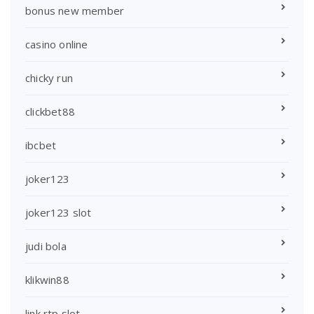
bonus new member
casino online
chicky run
clickbet88
ibcbet
joker123
joker123 slot
judi bola
klikwin88
link rtp slot