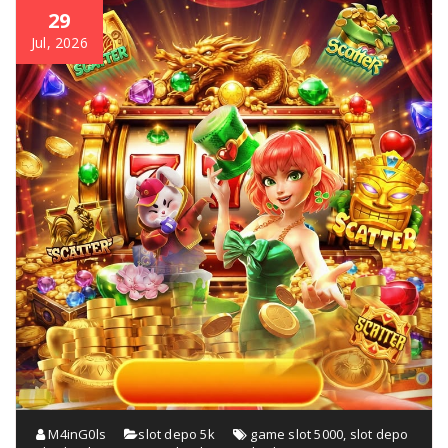
29
Jul, 2026
M4inG0ls
slot depo 5k
game slot 5000
,
slot depo