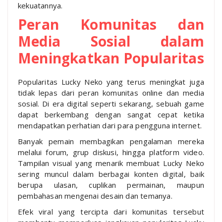
kekuatannya.
Peran Komunitas dan
Media Sosial dalam
Meningkatkan Popularitas
Popularitas Lucky Neko yang terus meningkat juga
tidak lepas dari peran komunitas online dan media
sosial. Di era digital seperti sekarang, sebuah game
dapat berkembang dengan sangat cepat ketika
mendapatkan perhatian dari para pengguna internet.
Banyak pemain membagikan pengalaman mereka
melalui forum, grup diskusi, hingga platform video.
Tampilan visual yang menarik membuat Lucky Neko
sering muncul dalam berbagai konten digital, baik
berupa ulasan, cuplikan permainan, maupun
pembahasan mengenai desain dan temanya.
Efek viral yang tercipta dari komunitas tersebut