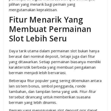
pilihan yang menarik bagi pemain yang
mengutamakan kepraktisan.
Fitur Menarik Yang
Membuat Permainan
Slot Lebih Seru
Daya tarik utama dalam permainan slot bukan hanya
berasal dari nominal deposit, tetapi juga dari fitur
yang ditawarkan. Setiap permainan biasanya memiliki
karakteristik berbeda yang membuat pengalaman
bermain menjadi lebih bervariasi.
Beberapa fitur populer yang sering ditemukan antara
lain sistem bonus, simbol pengganda, ronde
tambahan, dan tampilan tema yang unik. Fitur-fitur
tersebut dirancang untuk memberikan suasana
bermain yang lebih dinamis.
Pemain yang menggunakan slot deposit qris dapat