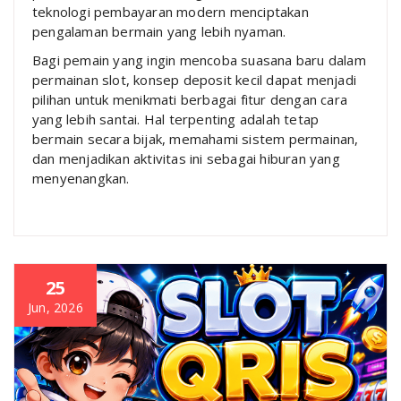
teknologi pembayaran modern menciptakan
pengalaman bermain yang lebih nyaman.
Bagi pemain yang ingin mencoba suasana baru dalam
permainan slot, konsep deposit kecil dapat menjadi
pilihan untuk menikmati berbagai fitur dengan cara
yang lebih santai. Hal terpenting adalah tetap
bermain secara bijak, memahami sistem permainan,
dan menjadikan aktivitas ini sebagai hiburan yang
menyenangkan.
25
Jun, 2026