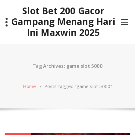
Skip
Slot Bet 200 Gacor
to
content
Gampang Menang Hari
Ini Maxwin 2025
Tag Archives: game slot 5000
Home
/
Posts tagged "game slot 5000"