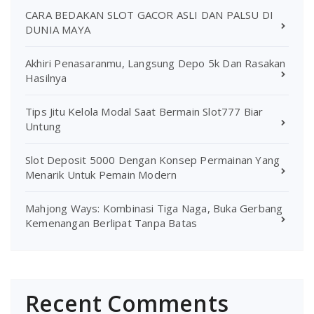
CARA BEDAKAN SLOT GACOR ASLI DAN PALSU DI
DUNIA MAYA
Akhiri Penasaranmu, Langsung Depo 5k Dan Rasakan
Hasilnya
Tips Jitu Kelola Modal Saat Bermain Slot777 Biar
Untung
Slot Deposit 5000 Dengan Konsep Permainan Yang
Menarik Untuk Pemain Modern
Mahjong Ways: Kombinasi Tiga Naga, Buka Gerbang
Kemenangan Berlipat Tanpa Batas
Recent Comments