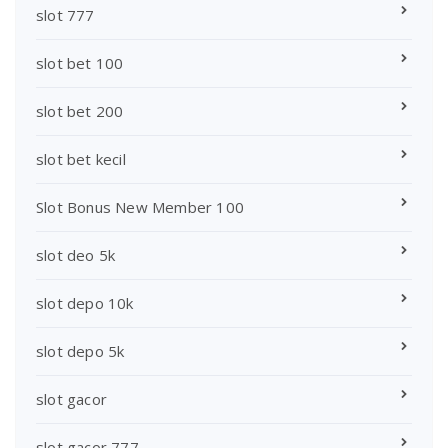
slot 777
slot bet 100
slot bet 200
slot bet kecil
Slot Bonus New Member 100
slot deo 5k
slot depo 10k
slot depo 5k
slot gacor
slot gacor 777