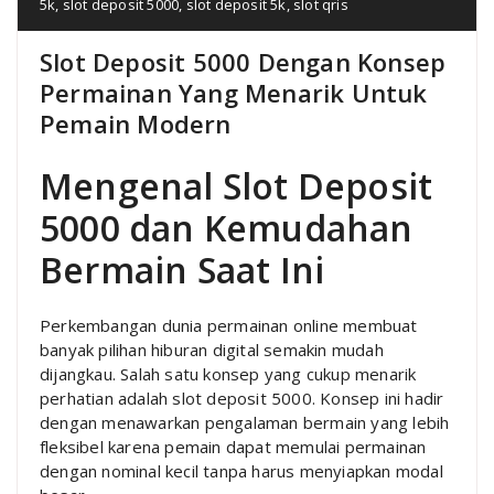
5k
,
slot deposit 5000
,
slot deposit 5k
,
slot qris
Slot Deposit 5000 Dengan Konsep
Permainan Yang Menarik Untuk
Pemain Modern
Mengenal Slot Deposit
5000 dan Kemudahan
Bermain Saat Ini
Perkembangan dunia permainan online membuat
banyak pilihan hiburan digital semakin mudah
dijangkau. Salah satu konsep yang cukup menarik
perhatian adalah slot deposit 5000. Konsep ini hadir
dengan menawarkan pengalaman bermain yang lebih
fleksibel karena pemain dapat memulai permainan
dengan nominal kecil tanpa harus menyiapkan modal