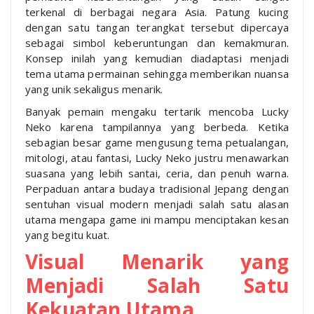
terkenal di berbagai negara Asia. Patung kucing
dengan satu tangan terangkat tersebut dipercaya
sebagai simbol keberuntungan dan kemakmuran.
Konsep inilah yang kemudian diadaptasi menjadi
tema utama permainan sehingga memberikan nuansa
yang unik sekaligus menarik.
Banyak pemain mengaku tertarik mencoba Lucky
Neko karena tampilannya yang berbeda. Ketika
sebagian besar game mengusung tema petualangan,
mitologi, atau fantasi, Lucky Neko justru menawarkan
suasana yang lebih santai, ceria, dan penuh warna.
Perpaduan antara budaya tradisional Jepang dengan
sentuhan visual modern menjadi salah satu alasan
utama mengapa game ini mampu menciptakan kesan
yang begitu kuat.
Visual Menarik yang
Menjadi Salah Satu
Kekuatan Utama