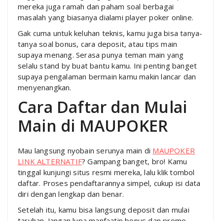
mereka juga ramah dan paham soal berbagai
masalah yang biasanya dialami player poker online.
Gak cuma untuk keluhan teknis, kamu juga bisa tanya-
tanya soal bonus, cara deposit, atau tips main
supaya menang. Serasa punya teman main yang
selalu stand by buat bantu kamu. Ini penting banget
supaya pengalaman bermain kamu makin lancar dan
menyenangkan.
Cara Daftar dan Mulai
Main di MAUPOKER
Mau langsung nyobain serunya main di
MAUPOKER
LINK ALTERNATIF
? Gampang banget, bro! Kamu
tinggal kunjungi situs resmi mereka, lalu klik tombol
daftar. Proses pendaftarannya simpel, cukup isi data
diri dengan lengkap dan benar.
Setelah itu, kamu bisa langsung deposit dan mulai
taruhan. Jangan lupa manfaatin bonus dan promo