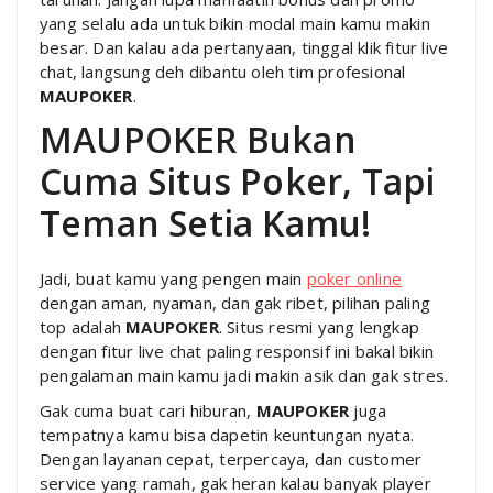
yang selalu ada untuk bikin modal main kamu makin
besar. Dan kalau ada pertanyaan, tinggal klik fitur live
chat, langsung deh dibantu oleh tim profesional
MAUPOKER
.
MAUPOKER Bukan
Cuma Situs Poker, Tapi
Teman Setia Kamu!
Jadi, buat kamu yang pengen main
poker online
dengan aman, nyaman, dan gak ribet, pilihan paling
top adalah
MAUPOKER
. Situs resmi yang lengkap
dengan fitur live chat paling responsif ini bakal bikin
pengalaman main kamu jadi makin asik dan gak stres.
Gak cuma buat cari hiburan,
MAUPOKER
juga
tempatnya kamu bisa dapetin keuntungan nyata.
Dengan layanan cepat, terpercaya, dan customer
service yang ramah, gak heran kalau banyak player