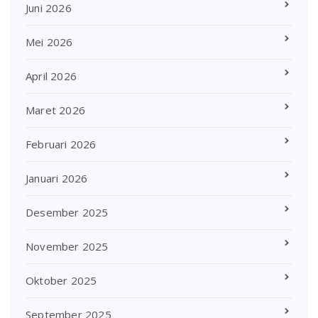
Juni 2026
Mei 2026
April 2026
Maret 2026
Februari 2026
Januari 2026
Desember 2025
November 2025
Oktober 2025
September 2025