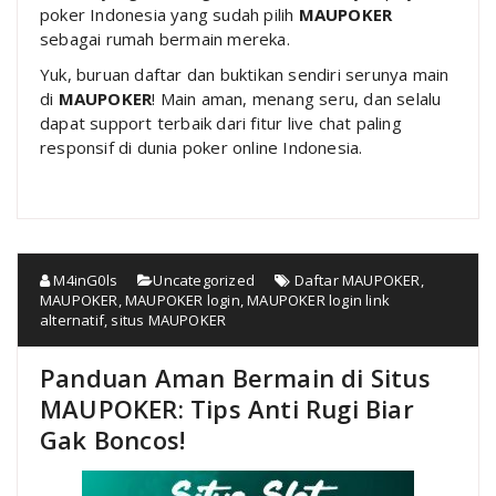
poker Indonesia yang sudah pilih
MAUPOKER
sebagai rumah bermain mereka.
Yuk, buruan daftar dan buktikan sendiri serunya main
di
MAUPOKER
! Main aman, menang seru, dan selalu
dapat support terbaik dari fitur live chat paling
responsif di dunia poker online Indonesia.
M4inG0ls
Uncategorized
Daftar MAUPOKER
,
MAUPOKER
,
MAUPOKER login
,
MAUPOKER login link
alternatif
,
situs MAUPOKER
Panduan Aman Bermain di Situs
MAUPOKER: Tips Anti Rugi Biar
Gak Boncos!