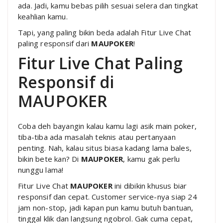
ada. Jadi, kamu bebas pilih sesuai selera dan tingkat
keahlian kamu.
Tapi, yang paling bikin beda adalah Fitur Live Chat
paling responsif dari
MAUPOKER
!
Fitur Live Chat Paling
Responsif di
MAUPOKER
Coba deh bayangin kalau kamu lagi asik main poker,
tiba-tiba ada masalah teknis atau pertanyaan
penting. Nah, kalau situs biasa kadang lama bales,
bikin bete kan? Di
MAUPOKER
, kamu gak perlu
nunggu lama!
Fitur Live Chat
MAUPOKER
ini dibikin khusus biar
responsif dan cepat. Customer service-nya siap 24
jam non-stop, jadi kapan pun kamu butuh bantuan,
tinggal klik dan langsung ngobrol. Gak cuma cepat,