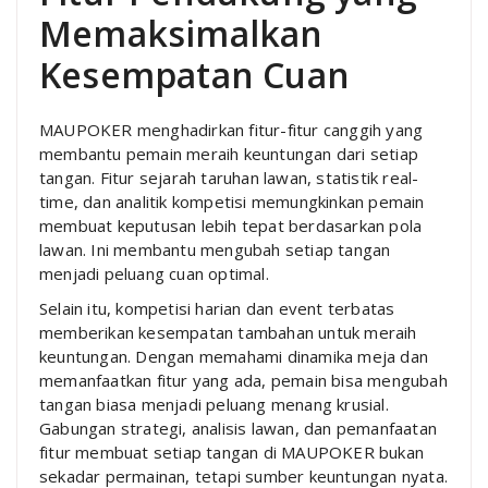
Memaksimalkan
Kesempatan Cuan
MAUPOKER menghadirkan fitur-fitur canggih yang
membantu pemain meraih keuntungan dari setiap
tangan. Fitur sejarah taruhan lawan, statistik real-
time, dan analitik kompetisi memungkinkan pemain
membuat keputusan lebih tepat berdasarkan pola
lawan. Ini membantu mengubah setiap tangan
menjadi peluang cuan optimal.
Selain itu, kompetisi harian dan event terbatas
memberikan kesempatan tambahan untuk meraih
keuntungan. Dengan memahami dinamika meja dan
memanfaatkan fitur yang ada, pemain bisa mengubah
tangan biasa menjadi peluang menang krusial.
Gabungan strategi, analisis lawan, dan pemanfaatan
fitur membuat setiap tangan di MAUPOKER bukan
sekadar permainan, tetapi sumber keuntungan nyata.