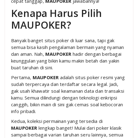
cepat tanggap,
MAUPOKER
jawabannya!
Kenapa Harus Pilih
MAUPOKER?
Banyak banget situs poker di luar sana, tapi gak
semua bisa kasih pengalaman bermain yang nyaman
dan aman. Nah,
MAUPOKER
hadir dengan berbagai
keunggulan yang bikin kamu makin betah dan yakin
buat taruhan di sini.
Pertama,
MAUPOKER
adalah situs poker resmi yang
sudah terpercaya dan terdaftar secara legal. Jadi,
gak usah khawatir soal keamanan data dan transaksi
kamu. Semua dilindungi dengan teknologi enkripsi
canggih, bikin main di sini gak cemas soal kebocoran
info pribadi.
Kedua, koleksi permainan yang tersedia di
MAUPOKER
lengkap banget! Mulai dari poker klasik
sampai berbagai varian taruhan seru lainnya, semua