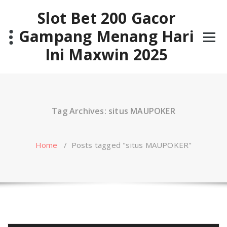
Skip
Slot Bet 200 Gacor
to
content
Gampang Menang Hari
Ini Maxwin 2025
Tag Archives: situs MAUPOKER
Home
/
Posts tagged "situs MAUPOKER"