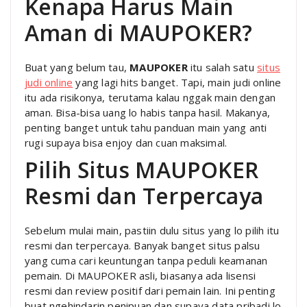
Kenapa Harus Main
Aman di MAUPOKER?
Buat yang belum tau,
MAUPOKER
itu salah satu
situs
judi online
yang lagi hits banget. Tapi, main judi online
itu ada risikonya, terutama kalau nggak main dengan
aman. Bisa-bisa uang lo habis tanpa hasil. Makanya,
penting banget untuk tahu panduan main yang anti
rugi supaya bisa enjoy dan cuan maksimal.
Pilih Situs MAUPOKER
Resmi dan Terpercaya
Sebelum mulai main, pastiin dulu situs yang lo pilih itu
resmi dan terpercaya. Banyak banget situs palsu
yang cuma cari keuntungan tanpa peduli keamanan
pemain. Di MAUPOKER asli, biasanya ada lisensi
resmi dan review positif dari pemain lain. Ini penting
buat ngehindarin penipuan dan supaya data pribadi lo