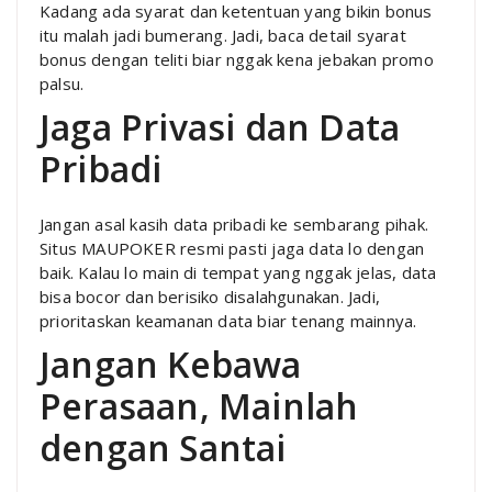
Kadang ada syarat dan ketentuan yang bikin bonus
itu malah jadi bumerang. Jadi, baca detail syarat
bonus dengan teliti biar nggak kena jebakan promo
palsu.
Jaga Privasi dan Data
Pribadi
Jangan asal kasih data pribadi ke sembarang pihak.
Situs MAUPOKER resmi pasti jaga data lo dengan
baik. Kalau lo main di tempat yang nggak jelas, data
bisa bocor dan berisiko disalahgunakan. Jadi,
prioritaskan keamanan data biar tenang mainnya.
Jangan Kebawa
Perasaan, Mainlah
dengan Santai