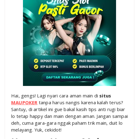
Hai, gengs! Lagi nyari cara aman main di
situs
MAUPOKER
tanpa harus nangis karena kalah terus?
Santuy, di artikel ini gue bakal kasih tips anti rugi biar
lo tetap happy dan main dengan aman. Jangan sampai
deh, cuma gara-gara nggak paham trik main, duit lo
melayang. Yuk, cekidot!