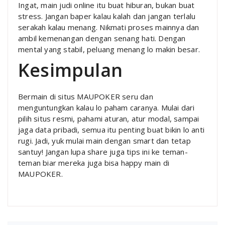
Ingat, main judi online itu buat hiburan, bukan buat
stress. Jangan baper kalau kalah dan jangan terlalu
serakah kalau menang. Nikmati proses mainnya dan
ambil kemenangan dengan senang hati. Dengan
mental yang stabil, peluang menang lo makin besar.
Kesimpulan
Bermain di situs MAUPOKER seru dan
menguntungkan kalau lo paham caranya. Mulai dari
pilih situs resmi, pahami aturan, atur modal, sampai
jaga data pribadi, semua itu penting buat bikin lo anti
rugi. Jadi, yuk mulai main dengan smart dan tetap
santuy! Jangan lupa share juga tips ini ke teman-
teman biar mereka juga bisa happy main di
MAUPOKER.