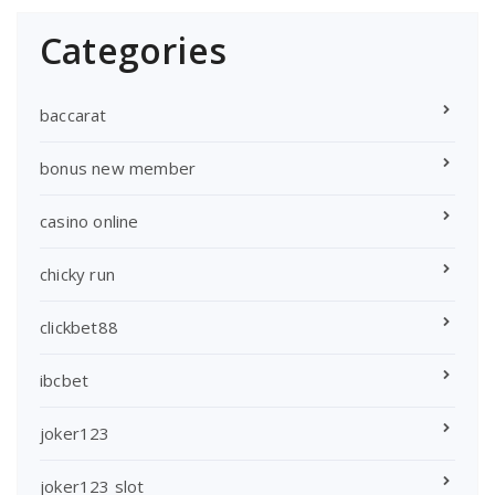
Categories
baccarat
bonus new member
casino online
chicky run
clickbet88
ibcbet
joker123
joker123 slot