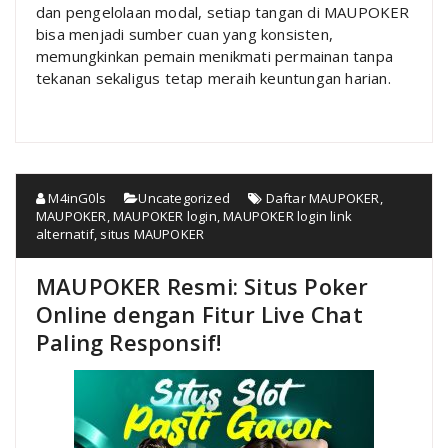
dan pengelolaan modal, setiap tangan di MAUPOKER
bisa menjadi sumber cuan yang konsisten,
memungkinkan pemain menikmati permainan tanpa
tekanan sekaligus tetap meraih keuntungan harian.
M4inG0ls
Uncategorized
Daftar MAUPOKER
,
MAUPOKER
,
MAUPOKER login
,
MAUPOKER login link
alternatif
,
situs MAUPOKER
MAUPOKER Resmi: Situs Poker
Online dengan Fitur Live Chat
Paling Responsif!