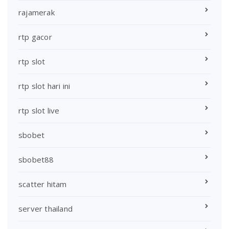
rajamerak
rtp gacor
rtp slot
rtp slot hari ini
rtp slot live
sbobet
sbobet88
scatter hitam
server thailand