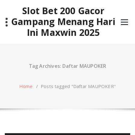
Skip
Slot Bet 200 Gacor
to
content
Gampang Menang Hari
Ini Maxwin 2025
Tag Archives: Daftar MAUPOKER
Home
/
Posts tagged "Daftar MAUPOKER"