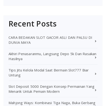
Recent Posts
CARA BEDAKAN SLOT GACOR ASLI DAN PALSU DI
DUNIA MAYA
Akhiri Penasaranmu, Langsung Depo 5k Dan Rasakan
Hasilnya
Tips Jitu Kelola Modal Saat Bermain Slot777 Biar
Untung
Slot Deposit 5000 Dengan Konsep Permainan Yang
Menarik Untuk Pemain Modern
Mahjong Ways: Kombinasi Tiga Naga, Buka Gerbang