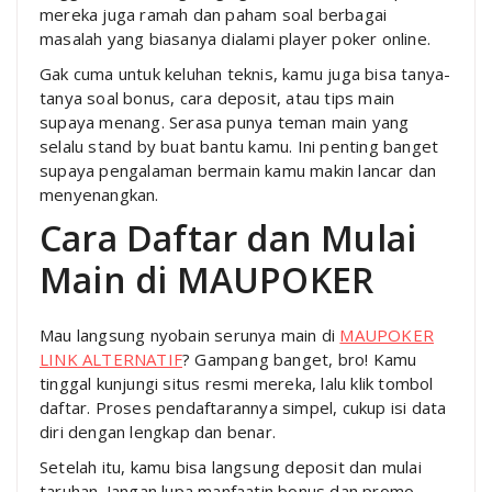
mereka juga ramah dan paham soal berbagai
masalah yang biasanya dialami player poker online.
Gak cuma untuk keluhan teknis, kamu juga bisa tanya-
tanya soal bonus, cara deposit, atau tips main
supaya menang. Serasa punya teman main yang
selalu stand by buat bantu kamu. Ini penting banget
supaya pengalaman bermain kamu makin lancar dan
menyenangkan.
Cara Daftar dan Mulai
Main di MAUPOKER
Mau langsung nyobain serunya main di
MAUPOKER
LINK ALTERNATIF
? Gampang banget, bro! Kamu
tinggal kunjungi situs resmi mereka, lalu klik tombol
daftar. Proses pendaftarannya simpel, cukup isi data
diri dengan lengkap dan benar.
Setelah itu, kamu bisa langsung deposit dan mulai
taruhan. Jangan lupa manfaatin bonus dan promo