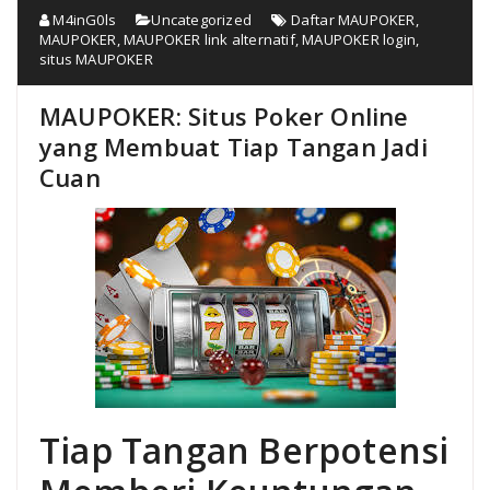
M4inG0ls
Uncategorized
Daftar MAUPOKER
,
MAUPOKER
,
MAUPOKER link alternatif
,
MAUPOKER login
,
situs MAUPOKER
MAUPOKER: Situs Poker Online
yang Membuat Tiap Tangan Jadi
Cuan
Tiap Tangan Berpotensi