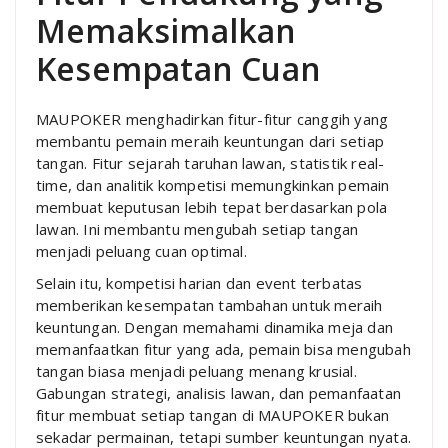
Memaksimalkan
Kesempatan Cuan
MAUPOKER menghadirkan fitur-fitur canggih yang
membantu pemain meraih keuntungan dari setiap
tangan. Fitur sejarah taruhan lawan, statistik real-
time, dan analitik kompetisi memungkinkan pemain
membuat keputusan lebih tepat berdasarkan pola
lawan. Ini membantu mengubah setiap tangan
menjadi peluang cuan optimal.
Selain itu, kompetisi harian dan event terbatas
memberikan kesempatan tambahan untuk meraih
keuntungan. Dengan memahami dinamika meja dan
memanfaatkan fitur yang ada, pemain bisa mengubah
tangan biasa menjadi peluang menang krusial.
Gabungan strategi, analisis lawan, dan pemanfaatan
fitur membuat setiap tangan di MAUPOKER bukan
sekadar permainan, tetapi sumber keuntungan nyata.