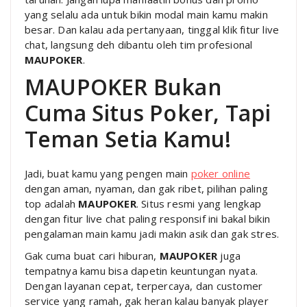
yang selalu ada untuk bikin modal main kamu makin
besar. Dan kalau ada pertanyaan, tinggal klik fitur live
chat, langsung deh dibantu oleh tim profesional
MAUPOKER
.
MAUPOKER Bukan
Cuma Situs Poker, Tapi
Teman Setia Kamu!
Jadi, buat kamu yang pengen main
poker online
dengan aman, nyaman, dan gak ribet, pilihan paling
top adalah
MAUPOKER
. Situs resmi yang lengkap
dengan fitur live chat paling responsif ini bakal bikin
pengalaman main kamu jadi makin asik dan gak stres.
Gak cuma buat cari hiburan,
MAUPOKER
juga
tempatnya kamu bisa dapetin keuntungan nyata.
Dengan layanan cepat, terpercaya, dan customer
service yang ramah, gak heran kalau banyak player