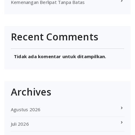
Kemenangan Berlipat Tanpa Batas
Recent Comments
Tidak ada komentar untuk ditampilkan.
Archives
Agustus 2026
Juli 2026