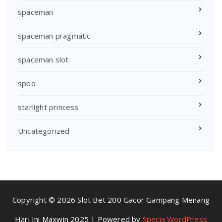
spaceman
spaceman pragmatic
spaceman slot
spbo
starlight princess
Uncategorized
Copyright © 2026 Slot Bet 200 Gacor Gampang Menang
Hari Ini Maxwin 2025 | Powered by
Specia WordPress