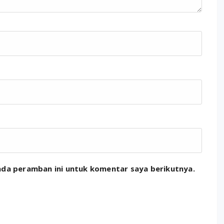
ada peramban ini untuk komentar saya berikutnya.