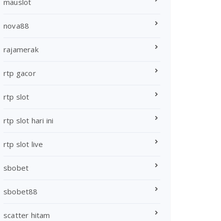
mauslot
nova88
rajamerak
rtp gacor
rtp slot
rtp slot hari ini
rtp slot live
sbobet
sbobet88
scatter hitam