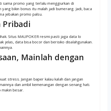
ati sama promo yang terlalu menggiurkan di
ang bikin bonus itu malah jadi bumerang. Jadi, baca
kena jebakan promo palsu.
 Pribadi
pihak. Situs MAUPOKER resmi pasti jaga data lo
k jelas, data bisa bocor dan berisiko disalahgunakan.
mainnya.
saan, Mainlah dengan
 buat stress. Jangan baper kalau kalah dan jangan
s mainnya dan ambil kemenangan dengan senang hati.
 makin besar.