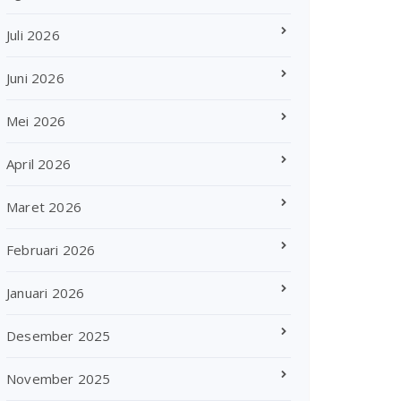
Juli 2026
Juni 2026
Mei 2026
April 2026
Maret 2026
Februari 2026
Januari 2026
Desember 2025
November 2025