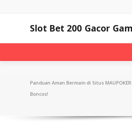
Skip
to
content
Slot Bet 200 Gacor Ga
Panduan Aman Bermain di Situs MAUPOKER: 
Boncos!