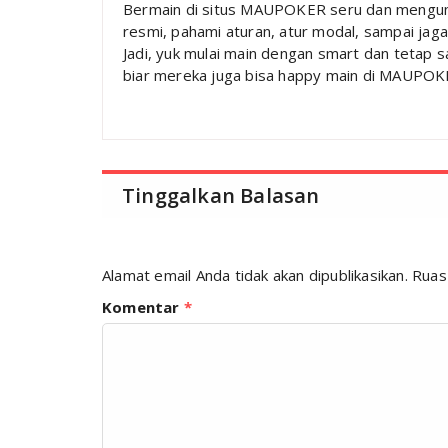
Bermain di situs MAUPOKER seru dan menguntun
resmi, pahami aturan, atur modal, sampai jaga d
Jadi, yuk mulai main dengan smart dan tetap s
biar mereka juga bisa happy main di MAUPOK
Tinggalkan Balasan
Alamat email Anda tidak akan dipublikasikan.
Ruas
Komentar
*