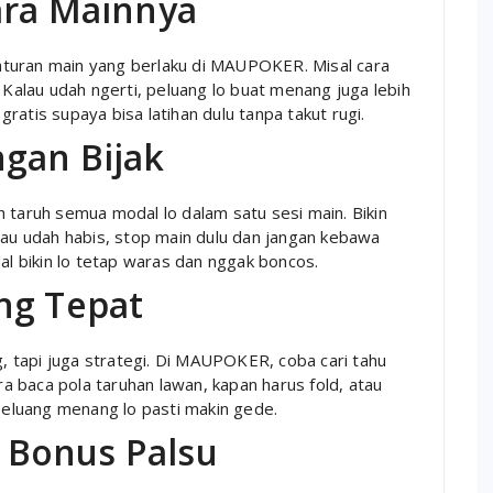
ara Mainnya
u aturan main yang berlaku di MAUPOKER. Misal cara
 Kalau udah ngerti, peluang lo buat menang juga lebih
atis supaya bisa latihan dulu tanpa takut rugi.
gan Bijak
nah taruh semua modal lo dalam satu sesi main. Bikin
lau udah habis, stop main dulu dan jangan kebawa
al bikin lo tetap waras dan nggak boncos.
ng Tepat
g, tapi juga strategi. Di MAUPOKER, coba cari tahu
ara baca pola taruhan lawan, kapan harus fold, atau
 peluang menang lo pasti makin gede.
Bonus Palsu