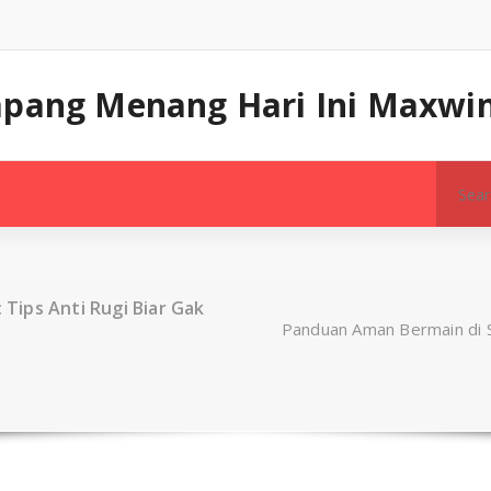
mpang Menang Hari Ini Maxwi
Search
for:
Tips Anti Rugi Biar Gak
Panduan Aman Bermain di S