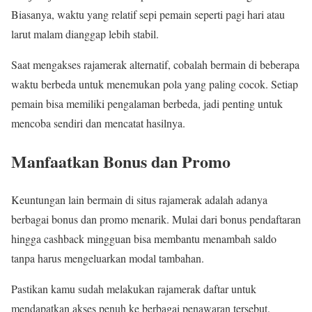
Biasanya, waktu yang relatif sepi pemain seperti pagi hari atau
larut malam dianggap lebih stabil.
Saat mengakses rajamerak alternatif, cobalah bermain di beberapa
waktu berbeda untuk menemukan pola yang paling cocok. Setiap
pemain bisa memiliki pengalaman berbeda, jadi penting untuk
mencoba sendiri dan mencatat hasilnya.
Manfaatkan Bonus dan Promo
Keuntungan lain bermain di situs rajamerak adalah adanya
berbagai bonus dan promo menarik. Mulai dari bonus pendaftaran
hingga cashback mingguan bisa membantu menambah saldo
tanpa harus mengeluarkan modal tambahan.
Pastikan kamu sudah melakukan rajamerak daftar untuk
mendapatkan akses penuh ke berbagai penawaran tersebut.