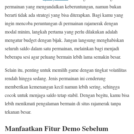
permainan yang mengandalkan keberuntungan, namun bukan
berarti tidak ada strategi yang bisa diterapkan. Bagi kamu yang
ingin mencoba peruntungan di permainan rajamerak dengan
modal minim, langkah pertama yang perlu dilakukan adalah
mengatur budget dengan bijak. Jangan langsung menghabiskan
seluruh saldo dalam satu permainan, melainkan bagi menjadi
beberapa sesi agar peluang bermain lebih lama semakin besar.
Selain itu, penting untuk memilih game dengan tingkat volatilitas
rendah hingga sedang. Jenis permainan ini cenderung
memberikan kemenangan kecil namun lebih sering, sehingga
cocok untuk menjaga saldo tetap stabil. Dengan begitu, kamu bisa
lebih menikmati pengalaman bermain di situs rajamerak tanpa
tekanan besar.
Manfaatkan Fitur Demo Sebelum