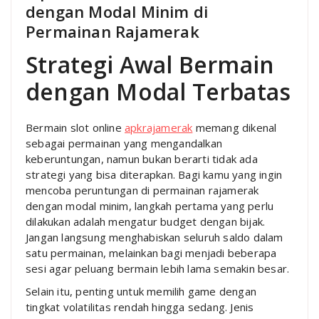
dengan Modal Minim di
Permainan Rajamerak
Strategi Awal Bermain
dengan Modal Terbatas
Bermain slot online
apkrajamerak
memang dikenal
sebagai permainan yang mengandalkan
keberuntungan, namun bukan berarti tidak ada
strategi yang bisa diterapkan. Bagi kamu yang ingin
mencoba peruntungan di permainan rajamerak
dengan modal minim, langkah pertama yang perlu
dilakukan adalah mengatur budget dengan bijak.
Jangan langsung menghabiskan seluruh saldo dalam
satu permainan, melainkan bagi menjadi beberapa
sesi agar peluang bermain lebih lama semakin besar.
Selain itu, penting untuk memilih game dengan
tingkat volatilitas rendah hingga sedang. Jenis