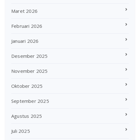
Maret 2026
Februari 2026
Januari 2026
Desember 2025
November 2025
Oktober 2025
September 2025
Agustus 2025
Juli 2025