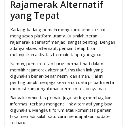
Rajamerak Alternatif
yang Tepat
Kadang-kadang pemain mengalami kendala saat
mengakses platform utama. Di sinilah peran
rajamerak alternatif menjadi sangat penting. Dengan
adanya akses alternatif, pemain tetap bisa
melanjutkan aktivitas bermain tanpa gangguan.
Namun, pemain tetap harus berhati-hati dalam
memilih rajamerak alternatif. Pastikan link yang
digunakan benar-benar resmi dan aman. Hal ini
penting untuk menjaga keamanan data pribadi serta
memastikan pengalaman bermain tetap nyaman.
Banyak komunitas pemain juga sering membagikan
informasi terbaru mengenai link alternatif yang bisa
digunakan. Mengikuti forum atau komunitas pemain
bisa menjadi salah satu cara mendapatkan update
terbaru.