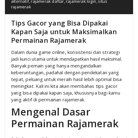
alternatif
,
rajamerak daftar
,
rajamerak login
,
situs
rajamerak
Tips Gacor yang Bisa Dipakai
Kapan Saja untuk Maksimalkan
Permainan Rajamerak
Dalam dunia game online, konsistensi dan strategi
jadi kunci utama untuk mendapatkan hasil maksimal.
Banyak pemain yang hanya mengandalkan
keberuntungan, padahal dengan pendekatan yang
tepat, peluang untuk meraih hasil lebih optimal bisa
meningkat. Kali ini kita akan membahas tips gacor
yang bisa dipakai kapan saja, khususnya bagi kamu
yang aktif di permainan rajamerak.
Mengenal Dasar
Permainan Rajamerak