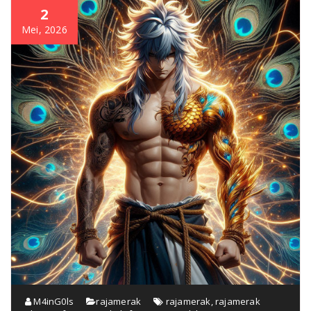
2
Mei, 2026
M4inG0ls
rajamerak
rajamerak
,
rajamerak