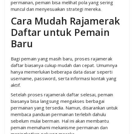
permainan, pemain bisa melihat pola yang sering
muncul dan menyesuaikan strategi mereka.
Cara Mudah Rajamerak
Daftar untuk Pemain
Baru
Bagi pemain yang masih baru, proses rajamerak
daftar biasanya cukup mudah dan cepat. Umumnya
hanya memerlukan beberapa data dasar seperti
username, password, serta informasi kontak yang
aktif.
Setelah proses rajamerak daftar selesai, pemain
biasanya bisa langsung mengakses berbagai
permainan yang tersedia. Namun, disarankan untuk
membaca panduan permainan terlebih dahulu
sebelum mulai bermain. Hal ini akan membantu
pemain memahami mekanisme permainan dan
meningkatkan peluang mereka.