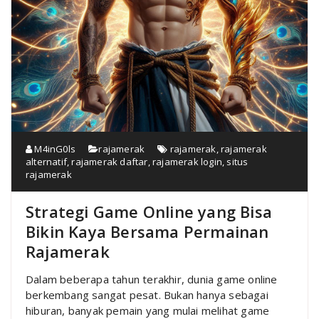
M4inG0ls
rajamerak
rajamerak
,
rajamerak
alternatif
,
rajamerak daftar
,
rajamerak login
,
situs
rajamerak
Strategi Game Online yang Bisa
Bikin Kaya Bersama Permainan
Rajamerak
Dalam beberapa tahun terakhir, dunia game online
berkembang sangat pesat. Bukan hanya sebagai
hiburan, banyak pemain yang mulai melihat game