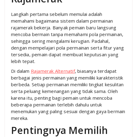
Langkah pertama sebelum memulai adalah
memahami bagaimana sistem dalam permainan
rajamerak bekerja. Banyak pemain baru langsung
mencoba bermain tanpa memahami pola permainan,
sehingga sering mengalami kerugian. Padahal,
dengan mempelajari pola permainan serta fitur yang
tersedia, pemain dapat membuat keputusan yang
lebih tepat.
Di dalam
Rajamerak Alternatif
, biasanya terdapat
berbagai jenis permainan yang memiliki karakteristik
berbeda. Setiap permainan memiliki tingkat kesulitan
serta peluang kemenangan yang tidak sama. Oleh
karena itu, penting bagi pemain untuk mencoba
beberapa permainan terlebih dahulu untuk
menemukan yang paling sesuai dengan gaya bermain
mereka.
Pentingnya Memilih