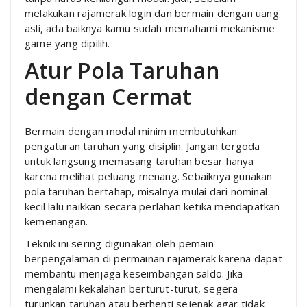
melakukan rajamerak login dan bermain dengan uang
asli, ada baiknya kamu sudah memahami mekanisme
game yang dipilih.
Atur Pola Taruhan
dengan Cermat
Bermain dengan modal minim membutuhkan
pengaturan taruhan yang disiplin. Jangan tergoda
untuk langsung memasang taruhan besar hanya
karena melihat peluang menang. Sebaiknya gunakan
pola taruhan bertahap, misalnya mulai dari nominal
kecil lalu naikkan secara perlahan ketika mendapatkan
kemenangan.
Teknik ini sering digunakan oleh pemain
berpengalaman di permainan rajamerak karena dapat
membantu menjaga keseimbangan saldo. Jika
mengalami kekalahan berturut-turut, segera
turunkan taruhan atau berhenti sejenak agar tidak