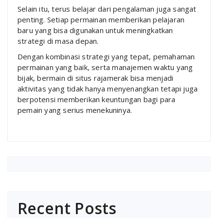
Selain itu, terus belajar dari pengalaman juga sangat
penting. Setiap permainan memberikan pelajaran
baru yang bisa digunakan untuk meningkatkan
strategi di masa depan.
Dengan kombinasi strategi yang tepat, pemahaman
permainan yang baik, serta manajemen waktu yang
bijak, bermain di situs rajamerak bisa menjadi
aktivitas yang tidak hanya menyenangkan tetapi juga
berpotensi memberikan keuntungan bagi para
pemain yang serius menekuninya.
Recent Posts