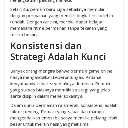
Selain itu, pemain baru juga sebaiknya memulai
dengan permainan yang memiliki tingkat risiko lebih
rendah. Dengan cara ini, mereka dapat belajar
memahami ritme permainan tanpa tekanan yang
terlalu besar.
Konsistensi dan
Strategi Adalah Kunci
Banyak orang mengira bahwa bermain game online
hanya mengandalkan keberuntungan. Padahal
kenyataannya tidak sepenuhnya demikian. Pemain
yang sukses biasanya memiliki strategi yang jelas
serta disiplin dalam menerapkannya.
Dalam dunia permainan rajamerak, konsistensi adalah
faktor penting. Pemain yang sabar dan mampu
mengendalikan emosi biasanya memiliki peluang lebih
besar untuk meraih hasil yang maksimal.