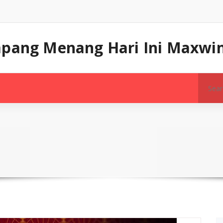
mpang Menang Hari Ini Maxwi
Search
for: