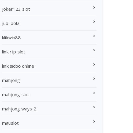
joker123 slot
judi bola
klikwin88
link rtp slot
link sicbo online
mahjong
mahjong slot
mahjong ways 2
mauslot