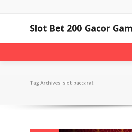
Skip
to
content
Slot Bet 200 Gacor Ga
Tag Archives: slot baccarat