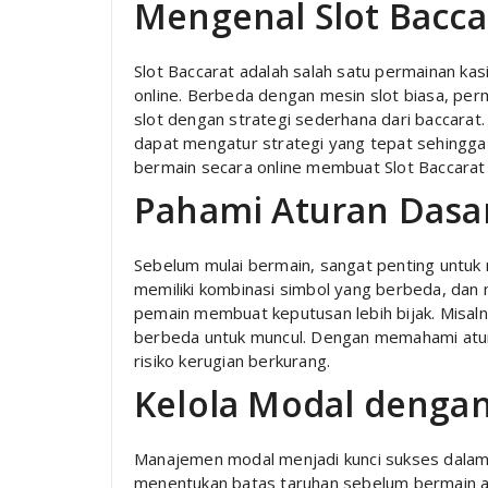
Mengenal Slot Bacca
Slot Baccarat adalah salah satu permainan kas
online. Berbeda dengan mesin slot biasa, pe
slot dengan strategi sederhana dari baccar
dapat mengatur strategi yang tepat sehingga
bermain secara online membuat Slot Baccarat 
Pahami Aturan Dasa
Sebelum mulai bermain, sangat penting untu
memiliki kombinasi simbol yang berbeda, da
pemain membuat keputusan lebih bijak. Misalny
berbeda untuk muncul. Dengan memahami atur
risiko kerugian berkurang.
Kelola Modal dengan
Manajemen modal menjadi kunci sukses dalam 
menentukan batas taruhan sebelum bermain ag