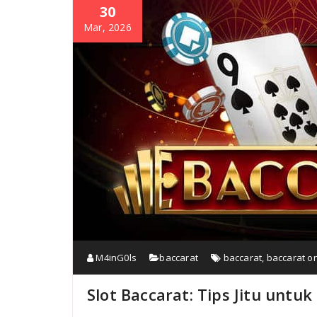
30
Mar, 2026
M4inG0ls
baccarat
baccarat
,
baccarat on
Slot Baccarat: Tips Jitu unt