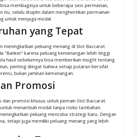
in bisa membaginya untuk beberapa sesi permainan,
in itu, selalu disiplin dalam menghentikan permainan
ng untuk menjaga modal.
ruhan yang Tepat
m meningkatkan peluang menang di Slot Baccarat.
da “Banker” karena peluang kemenangan lebih tinggi
pola hasil sebelumnya bisa memberikan insight tentang
un, penting diingat bahwa setiap putaran bersifat
erensi, bukan jaminan kemenangan.
dan Promosi
s dan promosi khusus untuk pemain Slot Baccarat.
untuk menambah modal tanpa risiko tambahan.
t meningkatkan peluang mencoba strategi baru. Dengan
ma, tetapi juga memiliki peluang menang yang lebih