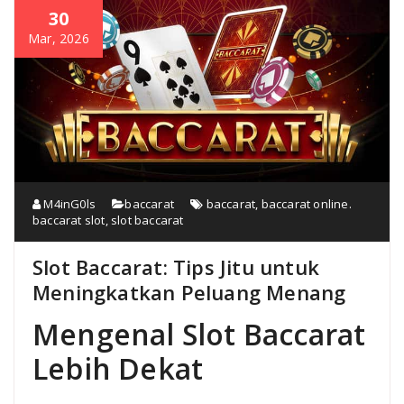
30
Mar, 2026
M4inG0ls
baccarat
baccarat
,
baccarat online.
baccarat slot
,
slot baccarat
Slot Baccarat: Tips Jitu untuk
Meningkatkan Peluang Menang
Mengenal Slot Baccarat
Lebih Dekat