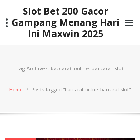
Skip
Slot Bet 200 Gacor
to
content
Gampang Menang Hari
Ini Maxwin 2025
Tag Archives: baccarat online. baccarat slot
Home
/
Posts tagged "baccarat online. baccarat slot"