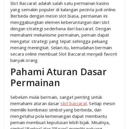
Slot Baccarat adalah salah satu permainan kasino
yang semakin populer di kalangan pecinta judi online.
Berbeda dengan mesin slot biasa, permainan ini
menggabungkan elemen keberuntungan dari slot
dengan strategi sederhana dari baccarat. Dengan
memahami mekanisme permainan, pemain dapat
mengatur strategi yang tepat sehingga peluang
menang meningkat. Selain itu, kemudahan bermain
secara online membuat Slot Baccarat menjadi favorit
banyak orang.
Pahami Aturan Dasar
Permainan
Sebelum mulai bermain, sangat penting untuk
memahami aturan dasar
slot baccarat
. Setiap mesin
memiliki kombinasi simbol yang berbeda, dan
mengetahui pola kemenangan dapat membantu
pemain membuat keputusan lebih bijak. Misalnya,
simbol “Banker” dan “Player” memiliki peluang