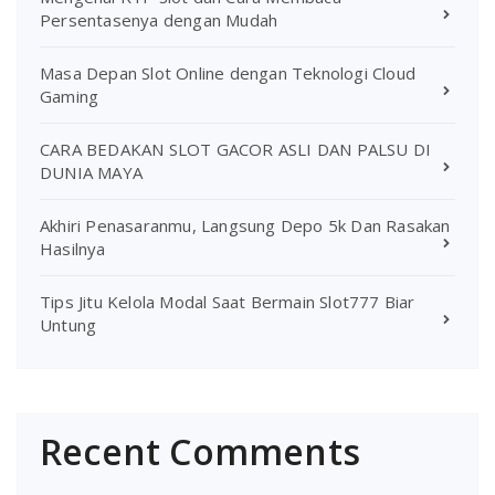
Persentasenya dengan Mudah
Masa Depan Slot Online dengan Teknologi Cloud
Gaming
CARA BEDAKAN SLOT GACOR ASLI DAN PALSU DI
DUNIA MAYA
Akhiri Penasaranmu, Langsung Depo 5k Dan Rasakan
Hasilnya
Tips Jitu Kelola Modal Saat Bermain Slot777 Biar
Untung
Recent Comments