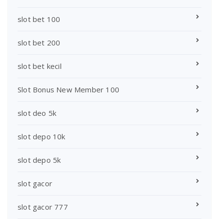
slot bet 100
slot bet 200
slot bet kecil
Slot Bonus New Member 100
slot deo 5k
slot depo 10k
slot depo 5k
slot gacor
slot gacor 777