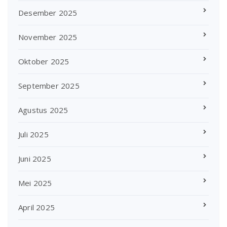
Desember 2025
November 2025
Oktober 2025
September 2025
Agustus 2025
Juli 2025
Juni 2025
Mei 2025
April 2025