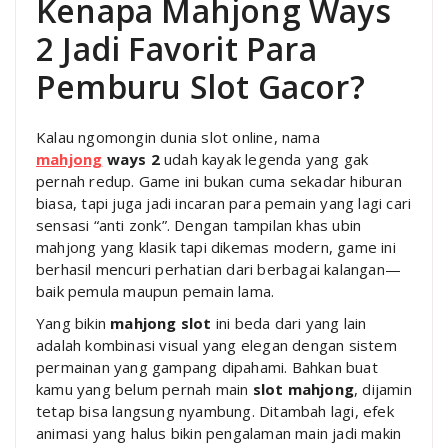
Kenapa Mahjong Ways
2 Jadi Favorit Para
Pemburu Slot Gacor?
Kalau ngomongin dunia slot online, nama
mahjong
ways 2
udah kayak legenda yang gak
pernah redup. Game ini bukan cuma sekadar hiburan
biasa, tapi juga jadi incaran para pemain yang lagi cari
sensasi “anti zonk”. Dengan tampilan khas ubin
mahjong yang klasik tapi dikemas modern, game ini
berhasil mencuri perhatian dari berbagai kalangan—
baik pemula maupun pemain lama.
Yang bikin
mahjong slot
ini beda dari yang lain
adalah kombinasi visual yang elegan dengan sistem
permainan yang gampang dipahami. Bahkan buat
kamu yang belum pernah main
slot mahjong
, dijamin
tetap bisa langsung nyambung. Ditambah lagi, efek
animasi yang halus bikin pengalaman main jadi makin