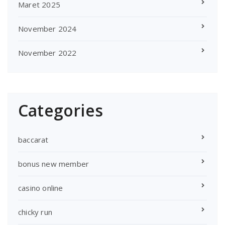
Maret 2025
November 2024
November 2022
Categories
baccarat
bonus new member
casino online
chicky run