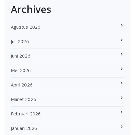
Archives
Agustus 2026
Juli 2026
Juni 2026
Mei 2026
April 2026
Maret 2026
Februari 2026
Januari 2026