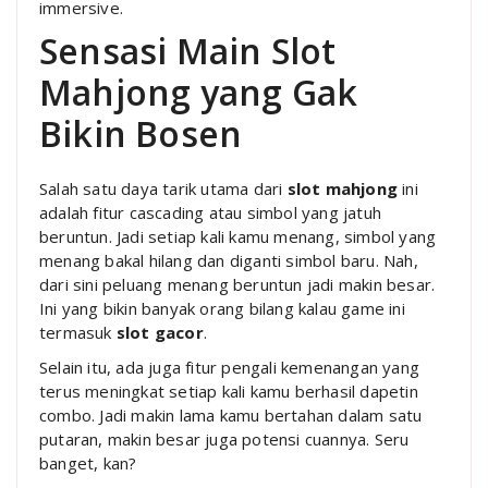
immersive.
Sensasi Main Slot
Mahjong yang Gak
Bikin Bosen
Salah satu daya tarik utama dari
slot mahjong
ini
adalah fitur cascading atau simbol yang jatuh
beruntun. Jadi setiap kali kamu menang, simbol yang
menang bakal hilang dan diganti simbol baru. Nah,
dari sini peluang menang beruntun jadi makin besar.
Ini yang bikin banyak orang bilang kalau game ini
termasuk
slot gacor
.
Selain itu, ada juga fitur pengali kemenangan yang
terus meningkat setiap kali kamu berhasil dapetin
combo. Jadi makin lama kamu bertahan dalam satu
putaran, makin besar juga potensi cuannya. Seru
banget, kan?