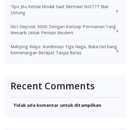
Tips Jitu Kelola Modal Saat Bermain Slot777 Biar
Untung
Slot Deposit 5000 Dengan Konsep Permainan Yang
Menarik Untuk Pemain Modern
Mahjong Ways: Kombinasi Tiga Naga, Buka Gerbang
Kemenangan Berlipat Tanpa Batas
Recent Comments
Tidak ada komentar untuk ditampilkan.