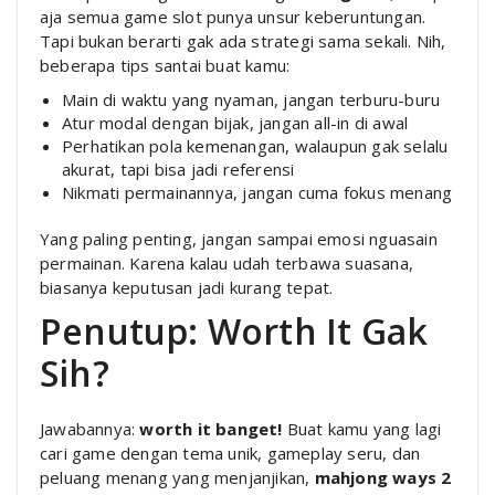
aja semua game slot punya unsur keberuntungan.
Tapi bukan berarti gak ada strategi sama sekali. Nih,
beberapa tips santai buat kamu:
Main di waktu yang nyaman, jangan terburu-buru
Atur modal dengan bijak, jangan all-in di awal
Perhatikan pola kemenangan, walaupun gak selalu
akurat, tapi bisa jadi referensi
Nikmati permainannya, jangan cuma fokus menang
Yang paling penting, jangan sampai emosi nguasain
permainan. Karena kalau udah terbawa suasana,
biasanya keputusan jadi kurang tepat.
Penutup: Worth It Gak
Sih?
Jawabannya:
worth it banget!
Buat kamu yang lagi
cari game dengan tema unik, gameplay seru, dan
peluang menang yang menjanjikan,
mahjong ways 2