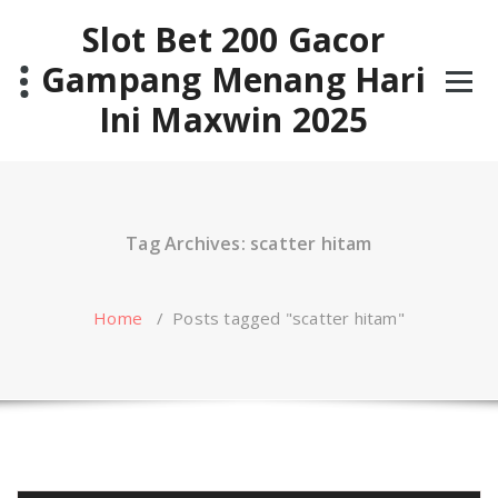
Skip
Slot Bet 200 Gacor
to
content
Gampang Menang Hari
Ini Maxwin 2025
Tag Archives: scatter hitam
Home
/
Posts tagged "scatter hitam"