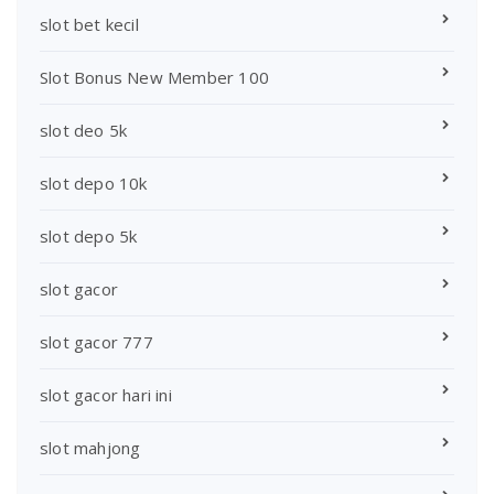
slot bet kecil
Slot Bonus New Member 100
slot deo 5k
slot depo 10k
slot depo 5k
slot gacor
slot gacor 777
slot gacor hari ini
slot mahjong