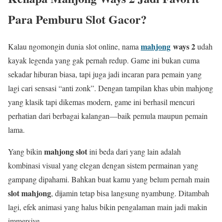
Para Pemburu Slot Gacor?
mahjong
ways 2
Kalau ngomongin dunia slot online, nama
udah
kayak legenda yang gak pernah redup. Game ini bukan cuma
sekadar hiburan biasa, tapi juga jadi incaran para pemain yang
lagi cari sensasi “anti zonk”. Dengan tampilan khas ubin mahjong
yang klasik tapi dikemas modern, game ini berhasil mencuri
perhatian dari berbagai kalangan—baik pemula maupun pemain
lama.
mahjong slot
Yang bikin
ini beda dari yang lain adalah
kombinasi visual yang elegan dengan sistem permainan yang
gampang dipahami. Bahkan buat kamu yang belum pernah main
slot mahjong
, dijamin tetap bisa langsung nyambung. Ditambah
lagi, efek animasi yang halus bikin pengalaman main jadi makin
immersive.