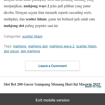
mahjong ways 2
menjanjikan,
jelas jadi pilihan yang patut
dicoba. Dengan segala fitur menarik seperti cascading reels,
scatter hitam
multiplier, dan
, game ini berhasil jadi salah satu
mahjong slot
paling populer saat ini.
Categories:
scatter hitam
Tags:
mahjong
,
mahjong slot
,
mahjong ways 2
,
scatter hitam
,
slot gacor
,
slot mahjong
Leave a Comment
Slot Bet 200 Gacor Gampang Menang Hari Ini Maxwin 2025
Back to top
Exit mobile version