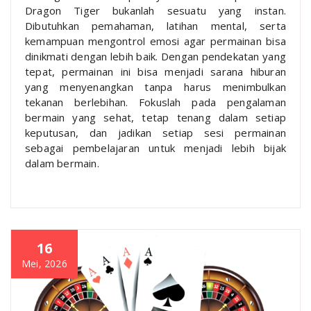
Dragon Tiger bukanlah sesuatu yang instan.
Dibutuhkan pemahaman, latihan mental, serta
kemampuan mengontrol emosi agar permainan bisa
dinikmati dengan lebih baik. Dengan pendekatan yang
tepat, permainan ini bisa menjadi sarana hiburan
yang menyenangkan tanpa harus menimbulkan
tekanan berlebihan. Fokuslah pada pengalaman
bermain yang sehat, tetap tenang dalam setiap
keputusan, dan jadikan setiap sesi permainan
sebagai pembelajaran untuk menjadi lebih bijak
dalam bermain.
16
Mei, 2026