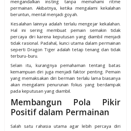
mengandalkan insting tanpa memahami ritme
permainan. Akibatnya, ketika mengalami kekalahan
beruntun, mental menjadi goyah.
Kesalahan lainnya adalah terlalu mengejar kekalahan.
Hal ini sering membuat pemain semakin tidak
percaya diri karena keputusan yang diambil menjadi
tidak rasional. Padahal, kunci utama dalam permainan
seperti Dragon Tiger adalah tetap tenang dan tidak
terburu-buru.
Selain itu, kurangnya pemahaman tentang batas
kemampuan diri juga menjadi faktor penting. Pemain
yang memaksakan diri bermain terlalu lama biasanya
akan mengalami penurunan fokus yang berdampak
pada keputusan yang diambil.
Membangun Pola Pikir
Positif dalam Permainan
Salah satu rahasia utama agar lebih percaya diri