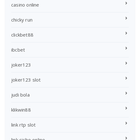
casino online
chicky run
clickbet88
ibcbet
joker123
joker123 slot
judi bola
klikwin88
link rtp slot
link sicbo online