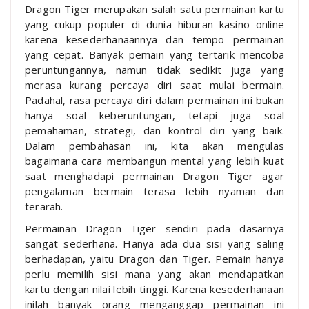
Dragon Tiger merupakan salah satu permainan kartu
yang cukup populer di dunia hiburan kasino online
karena kesederhanaannya dan tempo permainan
yang cepat. Banyak pemain yang tertarik mencoba
peruntungannya, namun tidak sedikit juga yang
merasa kurang percaya diri saat mulai bermain.
Padahal, rasa percaya diri dalam permainan ini bukan
hanya soal keberuntungan, tetapi juga soal
pemahaman, strategi, dan kontrol diri yang baik.
Dalam pembahasan ini, kita akan mengulas
bagaimana cara membangun mental yang lebih kuat
saat menghadapi permainan Dragon Tiger agar
pengalaman bermain terasa lebih nyaman dan
terarah.
Permainan Dragon Tiger sendiri pada dasarnya
sangat sederhana. Hanya ada dua sisi yang saling
berhadapan, yaitu Dragon dan Tiger. Pemain hanya
perlu memilih sisi mana yang akan mendapatkan
kartu dengan nilai lebih tinggi. Karena kesederhanaan
inilah banyak orang menganggap permainan ini