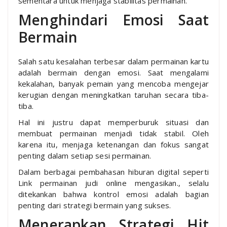
sementara untuk menjaga stabilitas permainan.
Menghindari Emosi Saat
Bermain
Salah satu kesalahan terbesar dalam permainan kartu
adalah bermain dengan emosi. Saat mengalami
kekalahan, banyak pemain yang mencoba mengejar
kerugian dengan meningkatkan taruhan secara tiba-
tiba.
Hal ini justru dapat memperburuk situasi dan
membuat permainan menjadi tidak stabil. Oleh
karena itu, menjaga ketenangan dan fokus sangat
penting dalam setiap sesi permainan.
Dalam berbagai pembahasan hiburan digital seperti
Link permainan judi online mengasikan., selalu
ditekankan bahwa kontrol emosi adalah bagian
penting dari strategi bermain yang sukses.
Menerapkan Strategi Hit