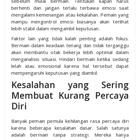
sebelum mulai bermain. Tentukan kapan harus
berhenti dan jangan terlalu terbawa emosi saat
mengalami kemenangan atau kekalahan. Pemain yang
mampu mengontrol emosi biasanya akan terlihat
lebih stabil dalam mengambil keputusan.
Faktor lain yang tidak kalah penting adalah fokus.
Bermain dalam keadaan tenang dan tidak terganggu
akan membantu otak bekerja lebih optimal dalam
menganalisis situasi. Hindari bermain ketika sedang
lelah atau emosional karena hal tersebut dapat
mempengaruhi keputusan yang diambil.
Kesalahan yang Sering
Membuat Kurang Percaya
Diri
Banyak pemain pemula kehilangan rasa percaya diri
karena beberapa kesalahan dasar. Salah satunya
adalah bermain tanpa strategi. Mereka hanya