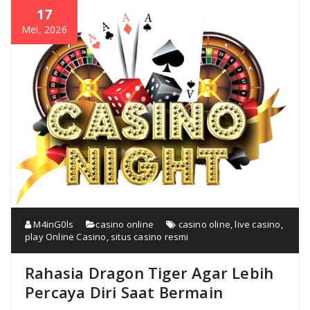
17
Mei, 2026
M4inG0ls
casino online
casino oline
,
live casino
,
play Online Casino
,
situs casino resmi
Rahasia Dragon Tiger Agar Lebih
Percaya Diri Saat Bermain