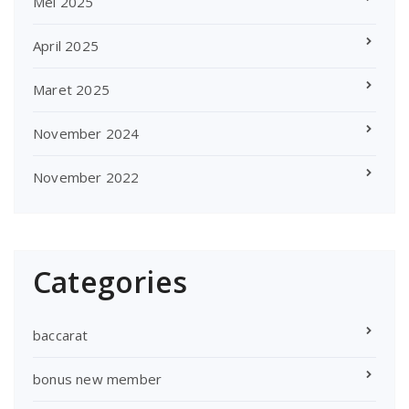
Mei 2025
April 2025
Maret 2025
November 2024
November 2022
Categories
baccarat
bonus new member