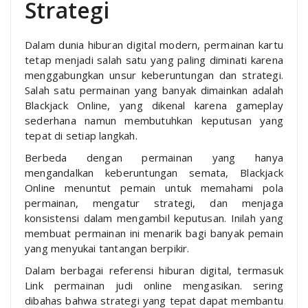
Strategi
Dalam dunia hiburan digital modern, permainan kartu
tetap menjadi salah satu yang paling diminati karena
menggabungkan unsur keberuntungan dan strategi.
Salah satu permainan yang banyak dimainkan adalah
Blackjack Online
, yang dikenal karena gameplay
sederhana namun membutuhkan keputusan yang
tepat di setiap langkah.
Berbeda dengan permainan yang hanya
mengandalkan keberuntungan semata, Blackjack
Online menuntut pemain untuk memahami pola
permainan, mengatur strategi, dan menjaga
konsistensi dalam mengambil keputusan. Inilah yang
membuat permainan ini menarik bagi banyak pemain
yang menyukai tantangan berpikir.
Dalam berbagai referensi hiburan digital, termasuk
Link permainan judi online mengasikan. sering
dibahas bahwa strategi yang tepat dapat membantu