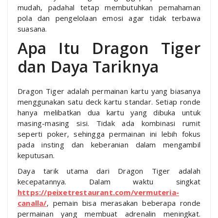
mudah, padahal tetap membutuhkan pemahaman
pola dan pengelolaan emosi agar tidak terbawa
suasana.
Apa Itu Dragon Tiger
dan Daya Tariknya
Dragon Tiger adalah permainan kartu yang biasanya
menggunakan satu deck kartu standar. Setiap ronde
hanya melibatkan dua kartu yang dibuka untuk
masing-masing sisi. Tidak ada kombinasi rumit
seperti poker, sehingga permainan ini lebih fokus
pada insting dan keberanian dalam mengambil
keputusan.
Daya tarik utama dari Dragon Tiger adalah
kecepatannya. Dalam waktu singkat
https://peixetrestaurant.com/vermuteria-
canalla/
, pemain bisa merasakan beberapa ronde
permainan yang membuat adrenalin meningkat.