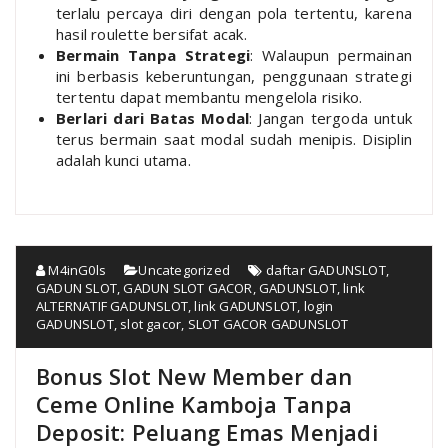
terlalu percaya diri dengan pola tertentu, karena
hasil roulette bersifat acak.
Bermain Tanpa Strategi
: Walaupun permainan
ini berbasis keberuntungan, penggunaan strategi
tertentu dapat membantu mengelola risiko.
Berlari dari Batas Modal
: Jangan tergoda untuk
terus bermain saat modal sudah menipis. Disiplin
adalah kunci utama.
M4inG0ls
Uncategorized
daftar GADUNSLOT
,
GADUN SLOT
,
GADUN SLOT GACOR
,
GADUNSLOT
,
link
ALTERNATIF GADUNSLOT
,
link GADUNSLOT
,
login
GADUNSLOT
,
slot gacor
,
SLOT GACOR GADUNSLOT
Bonus Slot New Member dan
Ceme Online Kamboja Tanpa
Deposit: Peluang Emas Menjadi