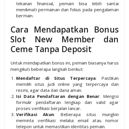
tekanan finansial, pemain bisa lebih santai
menikmati permainan dan fokus pada pengalaman
bermain.
Cara Mendapatkan Bonus
Slot New Member dan
Ceme Tanpa Deposit
Untuk mendapatkan bonus ini, pemain biasanya harus
mengikuti beberapa langkah berikut:
Mendaftar di Situs Terpercaya
: Pastikan
memilih situs judi online yang terpercaya dan
resmi, agar data dan dana aman.
Isi Data Pendaftaran dengan Benar
: Mengisi
formulir pendaftaran lengkap dan valid agar
proses verifikasi berjalan lancar.
Verifikasi Akun
: Beberapa situs mungkin
meminta verifikasi melalui email atau nomor
telepon untuk memastikan identitas pemain.