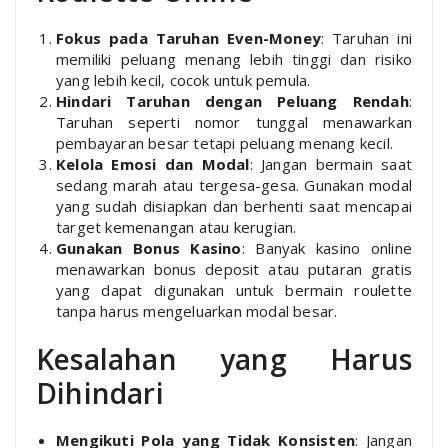
Fokus pada Taruhan Even-Money
: Taruhan ini
memiliki peluang menang lebih tinggi dan risiko
yang lebih kecil, cocok untuk pemula.
Hindari Taruhan dengan Peluang Rendah
:
Taruhan seperti nomor tunggal menawarkan
pembayaran besar tetapi peluang menang kecil.
Kelola Emosi dan Modal
: Jangan bermain saat
sedang marah atau tergesa-gesa. Gunakan modal
yang sudah disiapkan dan berhenti saat mencapai
target kemenangan atau kerugian.
Gunakan Bonus Kasino
: Banyak kasino online
menawarkan bonus deposit atau putaran gratis
yang dapat digunakan untuk bermain roulette
tanpa harus mengeluarkan modal besar.
Kesalahan yang Harus
Dihindari
Mengikuti Pola yang Tidak Konsisten
: Jangan