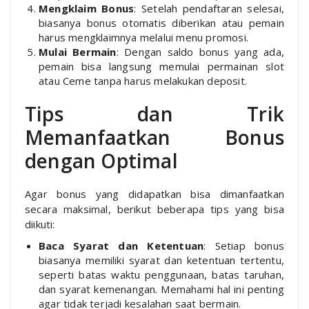
Mengklaim Bonus
: Setelah pendaftaran selesai,
biasanya bonus otomatis diberikan atau pemain
harus mengklaimnya melalui menu promosi.
Mulai Bermain
: Dengan saldo bonus yang ada,
pemain bisa langsung memulai permainan slot
atau Ceme tanpa harus melakukan deposit.
Tips dan Trik
Memanfaatkan Bonus
dengan Optimal
Agar bonus yang didapatkan bisa dimanfaatkan
secara maksimal, berikut beberapa tips yang bisa
diikuti:
Baca Syarat dan Ketentuan
: Setiap bonus
biasanya memiliki syarat dan ketentuan tertentu,
seperti batas waktu penggunaan, batas taruhan,
dan syarat kemenangan. Memahami hal ini penting
agar tidak terjadi kesalahan saat bermain.