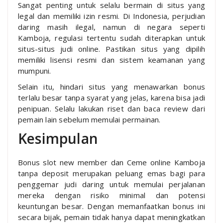
Sangat penting untuk selalu bermain di situs yang
legal dan memiliki izin resmi. Di Indonesia, perjudian
daring masih ilegal, namun di negara seperti
Kamboja, regulasi tertentu sudah diterapkan untuk
situs-situs judi online. Pastikan situs yang dipilih
memiliki lisensi resmi dan sistem keamanan yang
mumpuni.
Selain itu, hindari situs yang menawarkan bonus
terlalu besar tanpa syarat yang jelas, karena bisa jadi
penipuan. Selalu lakukan riset dan baca review dari
pemain lain sebelum memulai permainan.
Kesimpulan
Bonus slot new member dan Ceme online Kamboja
tanpa deposit merupakan peluang emas bagi para
penggemar judi daring untuk memulai perjalanan
mereka dengan risiko minimal dan potensi
keuntungan besar. Dengan memanfaatkan bonus ini
secara bijak, pemain tidak hanya dapat meningkatkan