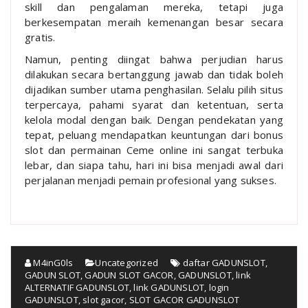
skill dan pengalaman mereka, tetapi juga
berkesempatan meraih kemenangan besar secara
gratis.
Namun, penting diingat bahwa perjudian harus
dilakukan secara bertanggung jawab dan tidak boleh
dijadikan sumber utama penghasilan. Selalu pilih situs
terpercaya, pahami syarat dan ketentuan, serta
kelola modal dengan baik. Dengan pendekatan yang
tepat, peluang mendapatkan keuntungan dari bonus
slot dan permainan Ceme online ini sangat terbuka
lebar, dan siapa tahu, hari ini bisa menjadi awal dari
perjalanan menjadi pemain profesional yang sukses.
M4inG0ls
Uncategorized
daftar GADUNSLOT
,
GADUN SLOT
,
GADUN SLOT GACOR
,
GADUNSLOT
,
link
ALTERNATIF GADUNSLOT
,
link GADUNSLOT
,
login
GADUNSLOT
,
slot gacor
,
SLOT GACOR GADUNSLOT