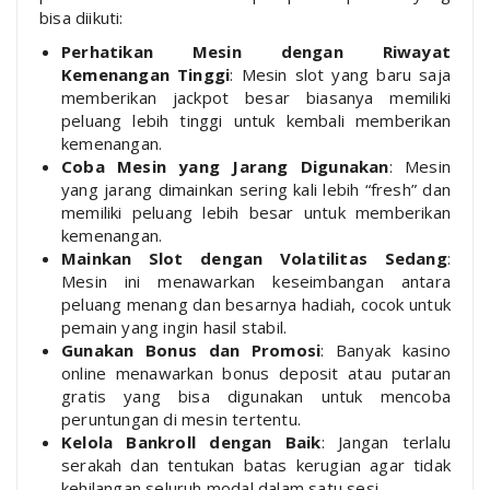
bisa diikuti:
Perhatikan Mesin dengan Riwayat
Kemenangan Tinggi
: Mesin slot yang baru saja
memberikan jackpot besar biasanya memiliki
peluang lebih tinggi untuk kembali memberikan
kemenangan.
Coba Mesin yang Jarang Digunakan
: Mesin
yang jarang dimainkan sering kali lebih “fresh” dan
memiliki peluang lebih besar untuk memberikan
kemenangan.
Mainkan Slot dengan Volatilitas Sedang
:
Mesin ini menawarkan keseimbangan antara
peluang menang dan besarnya hadiah, cocok untuk
pemain yang ingin hasil stabil.
Gunakan Bonus dan Promosi
: Banyak kasino
online menawarkan bonus deposit atau putaran
gratis yang bisa digunakan untuk mencoba
peruntungan di mesin tertentu.
Kelola Bankroll dengan Baik
: Jangan terlalu
serakah dan tentukan batas kerugian agar tidak
kehilangan seluruh modal dalam satu sesi.