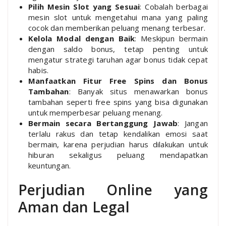
Pilih Mesin Slot yang Sesuai
: Cobalah berbagai
mesin slot untuk mengetahui mana yang paling
cocok dan memberikan peluang menang terbesar.
Kelola Modal dengan Baik
: Meskipun bermain
dengan saldo bonus, tetap penting untuk
mengatur strategi taruhan agar bonus tidak cepat
habis.
Manfaatkan Fitur Free Spins dan Bonus
Tambahan
: Banyak situs menawarkan bonus
tambahan seperti free spins yang bisa digunakan
untuk memperbesar peluang menang.
Bermain secara Bertanggung Jawab
: Jangan
terlalu rakus dan tetap kendalikan emosi saat
bermain, karena perjudian harus dilakukan untuk
hiburan sekaligus peluang mendapatkan
keuntungan.
Perjudian Online yang
Aman dan Legal