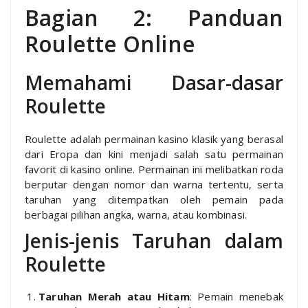
Bagian 2: Panduan
Roulette Online
Memahami Dasar-dasar
Roulette
Roulette adalah permainan kasino klasik yang berasal
dari Eropa dan kini menjadi salah satu permainan
favorit di kasino online. Permainan ini melibatkan roda
berputar dengan nomor dan warna tertentu, serta
taruhan yang ditempatkan oleh pemain pada
berbagai pilihan angka, warna, atau kombinasi.
Jenis-jenis Taruhan dalam
Roulette
Taruhan Merah atau Hitam
: Pemain menebak