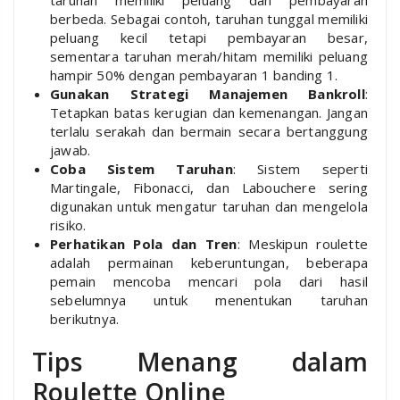
berbeda. Sebagai contoh, taruhan tunggal memiliki
peluang kecil tetapi pembayaran besar,
sementara taruhan merah/hitam memiliki peluang
hampir 50% dengan pembayaran 1 banding 1.
Gunakan Strategi Manajemen Bankroll
:
Tetapkan batas kerugian dan kemenangan. Jangan
terlalu serakah dan bermain secara bertanggung
jawab.
Coba Sistem Taruhan
: Sistem seperti
Martingale, Fibonacci, dan Labouchere sering
digunakan untuk mengatur taruhan dan mengelola
risiko.
Perhatikan Pola dan Tren
: Meskipun roulette
adalah permainan keberuntungan, beberapa
pemain mencoba mencari pola dari hasil
sebelumnya untuk menentukan taruhan
berikutnya.
Tips Menang dalam
Roulette Online