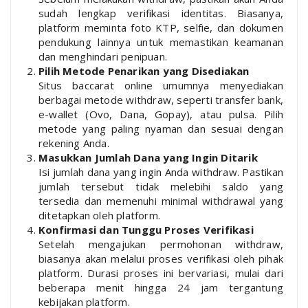
sudah lengkap verifikasi identitas. Biasanya,
platform meminta foto KTP, selfie, dan dokumen
pendukung lainnya untuk memastikan keamanan
dan menghindari penipuan.
Pilih Metode Penarikan yang Disediakan
Situs baccarat online umumnya menyediakan
berbagai metode withdraw, seperti transfer bank,
e-wallet (Ovo, Dana, Gopay), atau pulsa. Pilih
metode yang paling nyaman dan sesuai dengan
rekening Anda.
Masukkan Jumlah Dana yang Ingin Ditarik
Isi jumlah dana yang ingin Anda withdraw. Pastikan
jumlah tersebut tidak melebihi saldo yang
tersedia dan memenuhi minimal withdrawal yang
ditetapkan oleh platform.
Konfirmasi dan Tunggu Proses Verifikasi
Setelah mengajukan permohonan withdraw,
biasanya akan melalui proses verifikasi oleh pihak
platform. Durasi proses ini bervariasi, mulai dari
beberapa menit hingga 24 jam tergantung
kebijakan platform.