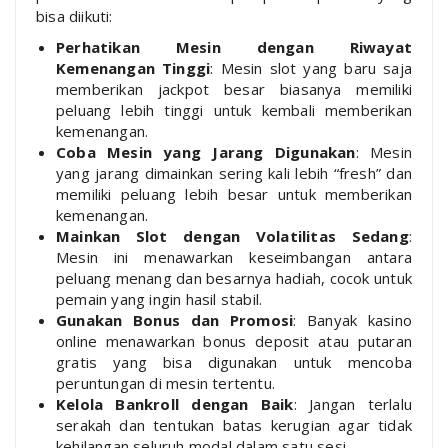
bisa diikuti:
Perhatikan Mesin dengan Riwayat
Kemenangan Tinggi
: Mesin slot yang baru saja
memberikan jackpot besar biasanya memiliki
peluang lebih tinggi untuk kembali memberikan
kemenangan.
Coba Mesin yang Jarang Digunakan
: Mesin
yang jarang dimainkan sering kali lebih “fresh” dan
memiliki peluang lebih besar untuk memberikan
kemenangan.
Mainkan Slot dengan Volatilitas Sedang
:
Mesin ini menawarkan keseimbangan antara
peluang menang dan besarnya hadiah, cocok untuk
pemain yang ingin hasil stabil.
Gunakan Bonus dan Promosi
: Banyak kasino
online menawarkan bonus deposit atau putaran
gratis yang bisa digunakan untuk mencoba
peruntungan di mesin tertentu.
Kelola Bankroll dengan Baik
: Jangan terlalu
serakah dan tentukan batas kerugian agar tidak
kehilangan seluruh modal dalam satu sesi.