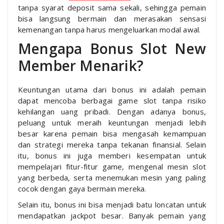
tanpa syarat deposit sama sekali, sehingga pemain
bisa langsung bermain dan merasakan sensasi
kemenangan tanpa harus mengeluarkan modal awal.
Mengapa Bonus Slot New
Member Menarik?
Keuntungan utama dari bonus ini adalah pemain
dapat mencoba berbagai game slot tanpa risiko
kehilangan uang pribadi. Dengan adanya bonus,
peluang untuk meraih keuntungan menjadi lebih
besar karena pemain bisa mengasah kemampuan
dan strategi mereka tanpa tekanan finansial. Selain
itu, bonus ini juga memberi kesempatan untuk
mempelajari fitur-fitur game, mengenal mesin slot
yang berbeda, serta menemukan mesin yang paling
cocok dengan gaya bermain mereka.
Selain itu, bonus ini bisa menjadi batu loncatan untuk
mendapatkan jackpot besar. Banyak pemain yang