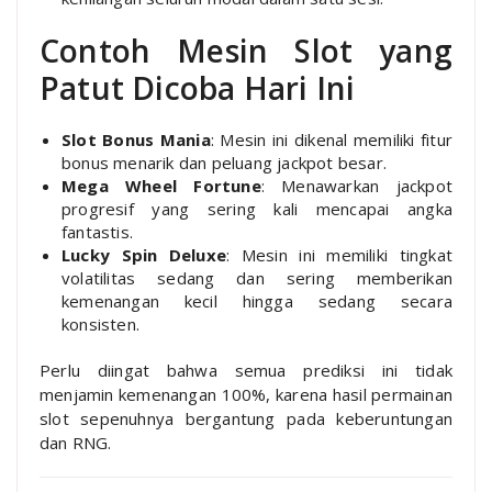
Contoh Mesin Slot yang
Patut Dicoba Hari Ini
Slot Bonus Mania
: Mesin ini dikenal memiliki fitur
bonus menarik dan peluang jackpot besar.
Mega Wheel Fortune
: Menawarkan jackpot
progresif yang sering kali mencapai angka
fantastis.
Lucky Spin Deluxe
: Mesin ini memiliki tingkat
volatilitas sedang dan sering memberikan
kemenangan kecil hingga sedang secara
konsisten.
Perlu diingat bahwa semua prediksi ini tidak
menjamin kemenangan 100%, karena hasil permainan
slot sepenuhnya bergantung pada keberuntungan
dan RNG.