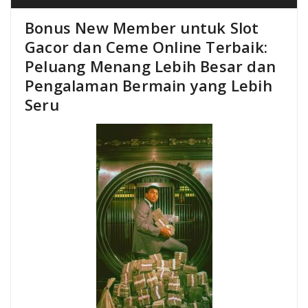
Bonus New Member untuk Slot
Gacor dan Ceme Online Terbaik:
Peluang Menang Lebih Besar dan
Pengalaman Bermain yang Lebih
Seru