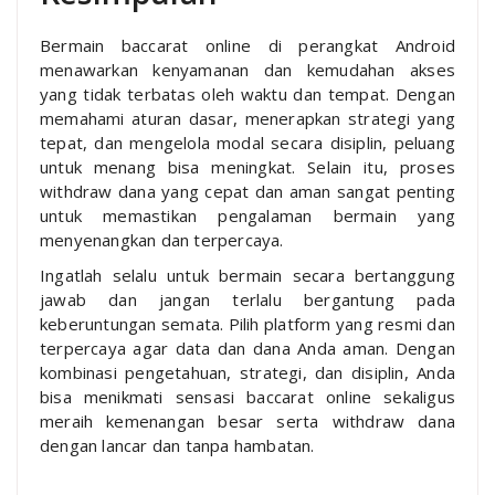
Bermain baccarat online di perangkat Android
menawarkan kenyamanan dan kemudahan akses
yang tidak terbatas oleh waktu dan tempat. Dengan
memahami aturan dasar, menerapkan strategi yang
tepat, dan mengelola modal secara disiplin, peluang
untuk menang bisa meningkat. Selain itu, proses
withdraw dana yang cepat dan aman sangat penting
untuk memastikan pengalaman bermain yang
menyenangkan dan terpercaya.
Ingatlah selalu untuk bermain secara bertanggung
jawab dan jangan terlalu bergantung pada
keberuntungan semata. Pilih platform yang resmi dan
terpercaya agar data dan dana Anda aman. Dengan
kombinasi pengetahuan, strategi, dan disiplin, Anda
bisa menikmati sensasi baccarat online sekaligus
meraih kemenangan besar serta withdraw dana
dengan lancar dan tanpa hambatan.