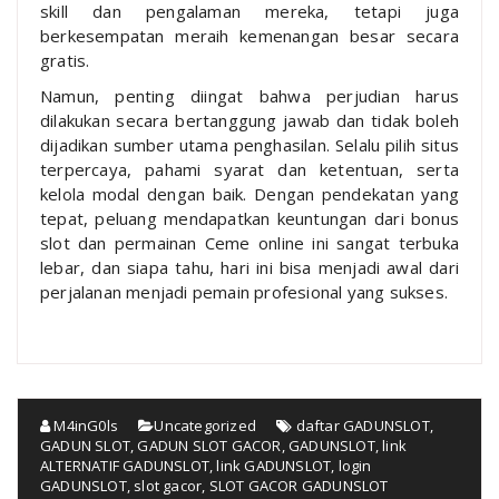
skill dan pengalaman mereka, tetapi juga
berkesempatan meraih kemenangan besar secara
gratis.
Namun, penting diingat bahwa perjudian harus
dilakukan secara bertanggung jawab dan tidak boleh
dijadikan sumber utama penghasilan. Selalu pilih situs
terpercaya, pahami syarat dan ketentuan, serta
kelola modal dengan baik. Dengan pendekatan yang
tepat, peluang mendapatkan keuntungan dari bonus
slot dan permainan Ceme online ini sangat terbuka
lebar, dan siapa tahu, hari ini bisa menjadi awal dari
perjalanan menjadi pemain profesional yang sukses.
M4inG0ls
Uncategorized
daftar GADUNSLOT
,
GADUN SLOT
,
GADUN SLOT GACOR
,
GADUNSLOT
,
link
ALTERNATIF GADUNSLOT
,
link GADUNSLOT
,
login
GADUNSLOT
,
slot gacor
,
SLOT GACOR GADUNSLOT