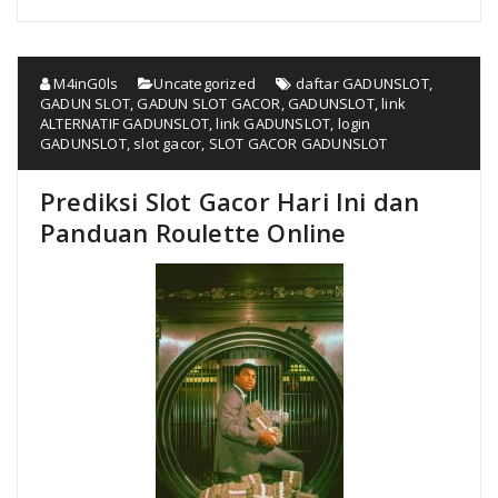
M4inG0ls
Uncategorized
daftar GADUNSLOT
,
GADUN SLOT
,
GADUN SLOT GACOR
,
GADUNSLOT
,
link
ALTERNATIF GADUNSLOT
,
link GADUNSLOT
,
login
GADUNSLOT
,
slot gacor
,
SLOT GACOR GADUNSLOT
Prediksi Slot Gacor Hari Ini dan
Panduan Roulette Online