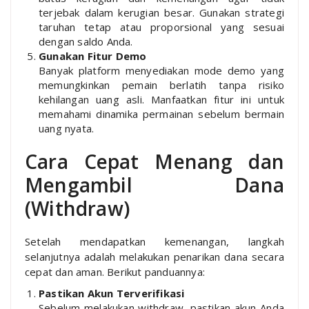
terjebak dalam kerugian besar. Gunakan strategi
taruhan tetap atau proporsional yang sesuai
dengan saldo Anda.
Gunakan Fitur Demo
Banyak platform menyediakan mode demo yang
memungkinkan pemain berlatih tanpa risiko
kehilangan uang asli. Manfaatkan fitur ini untuk
memahami dinamika permainan sebelum bermain
uang nyata.
Cara Cepat Menang dan
Mengambil Dana
(Withdraw)
Setelah mendapatkan kemenangan, langkah
selanjutnya adalah melakukan penarikan dana secara
cepat dan aman. Berikut panduannya:
Pastikan Akun Terverifikasi
Sebelum melakukan withdraw, pastikan akun Anda