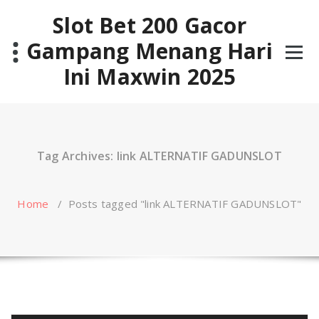
Skip
Slot Bet 200 Gacor
to
content
Gampang Menang Hari
Ini Maxwin 2025
Tag Archives: link ALTERNATIF GADUNSLOT
Home
/
Posts tagged "link ALTERNATIF GADUNSLOT"