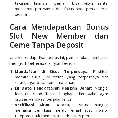
tekanan finansial, pemain bisa lebih santai
menikmati permainan dan fokus pada pengalaman
bermain.
Cara Mendapatkan Bonus
Slot New Member dan
Ceme Tanpa Deposit
Untuk mendapatkan bonus ini, pemain biasanya harus
mengikuti beberapa langkah berikut:
Mendaftar di Situs Terpercaya
: Pastikan
memilih situs judi online yang terpercaya dan
resmi, agar data dan dana aman.
Isi Data Pendaftaran dengan Benar
: Mengisi
formulir pendaftaran lengkap dan valid agar
proses verifikasi berjalan lancar.
Verifikasi Akun
: Beberapa situs mungkin
meminta verifikasi melalui email atau nomor
telepon untuk memastikan identitas pemain.