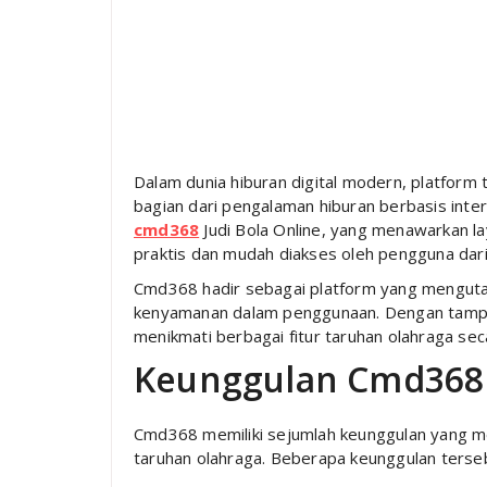
Dalam dunia hiburan digital modern, platfor
bagian dari pengalaman hiburan berbasis inter
cmd368
Judi Bola Online, yang menawarkan l
praktis dan mudah diakses oleh pengguna dari
Cmd368 hadir sebagai platform yang mengut
kenyamanan dalam penggunaan. Dengan tampi
menikmati berbagai fitur taruhan olahraga seca
Keunggulan Cmd368 J
Cmd368 memiliki sejumlah keunggulan yang 
taruhan olahraga. Beberapa keunggulan tersebu