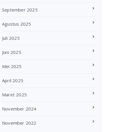
September 2025
Agustus 2025
Juli 2025
Juni 2025
Mei 2025
April 2025
Maret 2025
November 2024
November 2022