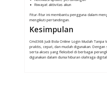
Riwayat aktivitas akun
Fitur-fitur ini membantu pengguna dalam meng
mengikuti pertandingan.
Kesimpulan
Cmd368 Judi Bola Online Login Mudah Tanpa 
praktis, cepat, dan mudah digunakan. Dengan s
serta akses yang fleksibel di berbagai perang
digunakan dalam dunia hiburan olahraga digital