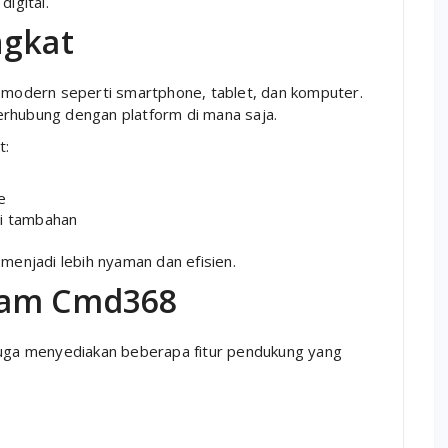
digital.
ngkat
modern seperti smartphone, tablet, dan komputer.
erhubung dengan platform di mana saja.
t:
e
si tambahan
 menjadi lebih nyaman dan efisien.
lam Cmd368
 juga menyediakan beberapa fitur pendukung yang