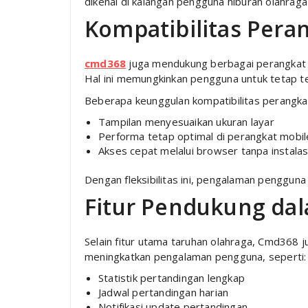
dikenal di kalangan pengguna hiburan olahraga 
Kompatibilitas Pera
cmd368
juga mendukung berbagai perangkat 
Hal ini memungkinkan pengguna untuk tetap t
Beberapa keunggulan kompatibilitas perangka
Tampilan menyesuaikan ukuran layar
Performa tetap optimal di perangkat mobil
Akses cepat melalui browser tanpa instala
Dengan fleksibilitas ini, pengalaman pengguna
Fitur Pendukung da
Selain fitur utama taruhan olahraga, Cmd368
meningkatkan pengalaman pengguna, seperti:
Statistik pertandingan lengkap
Jadwal pertandingan harian
Notifikasi update pertandingan