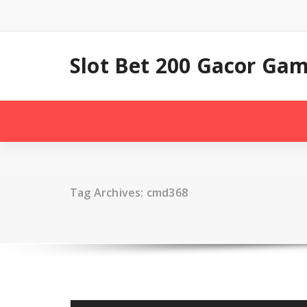
Skip
to
content
Slot Bet 200 Gacor Ga
Tag Archives: cmd368