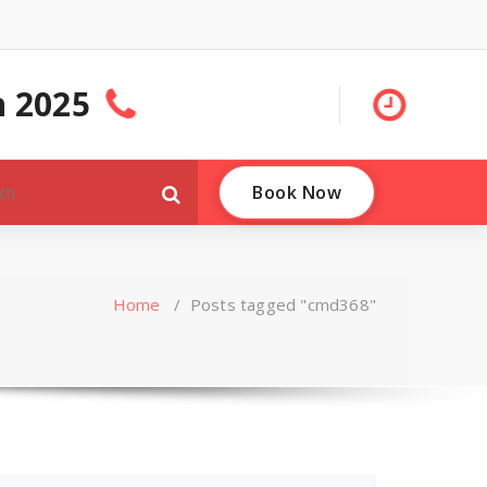
n 2025
Book Now
Home
/
Posts tagged "cmd368"