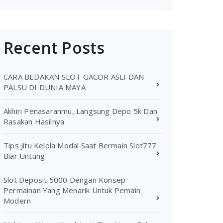
Recent Posts
CARA BEDAKAN SLOT GACOR ASLI DAN
PALSU DI DUNIA MAYA
Akhiri Penasaranmu, Langsung Depo 5k Dan
Rasakan Hasilnya
Tips Jitu Kelola Modal Saat Bermain Slot777
Biar Untung
Slot Deposit 5000 Dengan Konsep
Permainan Yang Menarik Untuk Pemain
Modern