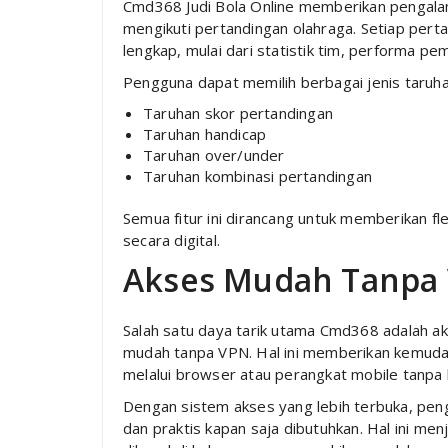
Cmd368 Judi Bola Online memberikan pengalam
mengikuti pertandingan olahraga. Setiap perta
lengkap, mulai dari statistik tim, performa pe
Pengguna dapat memilih berbagai jenis taruha
Taruhan skor pertandingan
Taruhan handicap
Taruhan over/under
Taruhan kombinasi pertandingan
Semua fitur ini dirancang untuk memberikan fl
secara digital.
Akses Mudah Tanpa
Salah satu daya tarik utama Cmd368 adalah ak
mudah tanpa VPN. Hal ini memberikan kemuda
melalui browser atau perangkat mobile tanpa 
Dengan sistem akses yang lebih terbuka, pen
dan praktis kapan saja dibutuhkan. Hal ini m