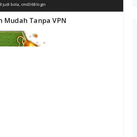
 judi bola
,
cmd368 login
gin Mudah Tanpa VPN