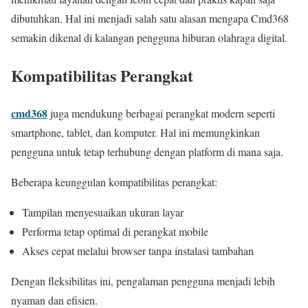
dibutuhkan. Hal ini menjadi salah satu alasan mengapa Cmd368
semakin dikenal di kalangan pengguna hiburan olahraga digital.
Kompatibilitas Perangkat
cmd368
juga mendukung berbagai perangkat modern seperti
smartphone, tablet, dan komputer. Hal ini memungkinkan
pengguna untuk tetap terhubung dengan platform di mana saja.
Beberapa keunggulan kompatibilitas perangkat:
Tampilan menyesuaikan ukuran layar
Performa tetap optimal di perangkat mobile
Akses cepat melalui browser tanpa instalasi tambahan
Dengan fleksibilitas ini, pengalaman pengguna menjadi lebih
nyaman dan efisien.