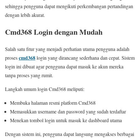
sehingga pengguna dapat mengikuti perkembangan pertandingan
dengan lebih akurat.
Cmd368 Login dengan Mudah
Salah satu fitur yang menjadi perhatian utama pengguna adalah
cmd368
proses
login yang dirancang sederhana dan cepat. Sistem
login ini dibuat agar pengguna dapat masuk ke akun mereka
tanpa proses yang rumit.
Langkah umum login Cmd368 meliputi:
Membuka halaman resmi platform Cmd368
Memasukkan username dan password yang sudah terdaftar
Menekan tombol login untuk masuk ke dashboard utama
Dengan sistem ini, pengguna dapat langsung mengakses berbagai