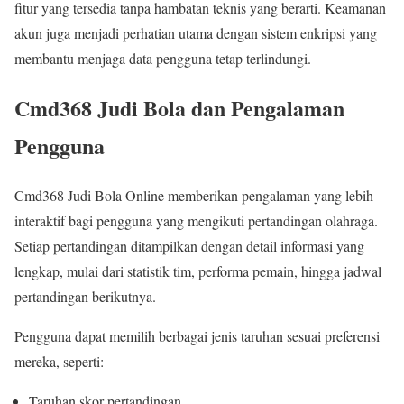
fitur yang tersedia tanpa hambatan teknis yang berarti. Keamanan
akun juga menjadi perhatian utama dengan sistem enkripsi yang
membantu menjaga data pengguna tetap terlindungi.
Cmd368 Judi Bola dan Pengalaman
Pengguna
Cmd368 Judi Bola Online memberikan pengalaman yang lebih
interaktif bagi pengguna yang mengikuti pertandingan olahraga.
Setiap pertandingan ditampilkan dengan detail informasi yang
lengkap, mulai dari statistik tim, performa pemain, hingga jadwal
pertandingan berikutnya.
Pengguna dapat memilih berbagai jenis taruhan sesuai preferensi
mereka, seperti:
Taruhan skor pertandingan