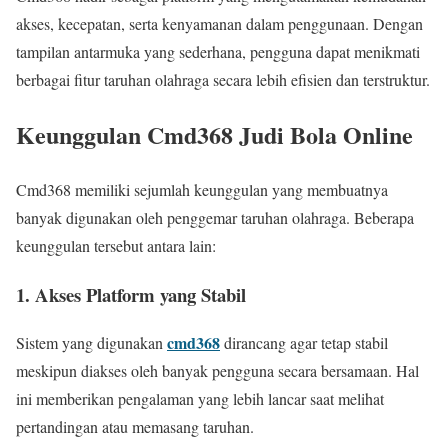
akses, kecepatan, serta kenyamanan dalam penggunaan. Dengan
tampilan antarmuka yang sederhana, pengguna dapat menikmati
berbagai fitur taruhan olahraga secara lebih efisien dan terstruktur.
Keunggulan Cmd368 Judi Bola Online
Cmd368 memiliki sejumlah keunggulan yang membuatnya
banyak digunakan oleh penggemar taruhan olahraga. Beberapa
keunggulan tersebut antara lain:
1. Akses Platform yang Stabil
cmd368
Sistem yang digunakan
dirancang agar tetap stabil
meskipun diakses oleh banyak pengguna secara bersamaan. Hal
ini memberikan pengalaman yang lebih lancar saat melihat
pertandingan atau memasang taruhan.