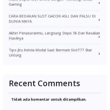
Gaming
CARA BEDAKAN SLOT GACOR ASLI DAN PALSU DI
DUNIA MAYA
Akhiri Penasaranmu, Langsung Depo 5k Dan Rasakan
Hasilnya
Tips Jitu Kelola Modal Saat Bermain Slot777 Biar
Untung
Recent Comments
Tidak ada komentar untuk ditampilkan.