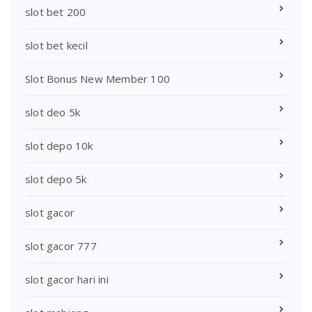
slot bet 200
slot bet kecil
Slot Bonus New Member 100
slot deo 5k
slot depo 10k
slot depo 5k
slot gacor
slot gacor 777
slot gacor hari ini