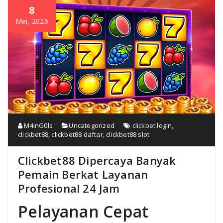
8
Mei, 2026
M4inG0ls
Uncategorized
clickbet login
,
clickbet88
,
clickbet88 daftar
,
clickbet88 slot
Clickbet88 Dipercaya Banyak
Pemain Berkat Layanan
Profesional 24 Jam
Pelayanan Cepat