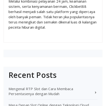
Melalui kombinasi pelayanan 24 jam, keamanan
sistem, serta kenyamanan bermain, Clickbet88
berhasil menjadi salah satu platform yang dipercaya
oleh banyak pemain. Tidak heran jika popularitasnya
terus meningkat dan semakin dikenal luas di kalangan
pecinta hiburan digital.
Recent Posts
Mengenal RTP Slot dan Cara Membaca
Persentasenya dengan Mudah
Masa Depan Slot Online dengan Teknologi Cloud