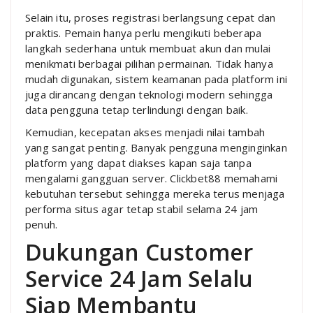
Selain itu, proses registrasi berlangsung cepat dan
praktis. Pemain hanya perlu mengikuti beberapa
langkah sederhana untuk membuat akun dan mulai
menikmati berbagai pilihan permainan. Tidak hanya
mudah digunakan, sistem keamanan pada platform ini
juga dirancang dengan teknologi modern sehingga
data pengguna tetap terlindungi dengan baik.
Kemudian, kecepatan akses menjadi nilai tambah
yang sangat penting. Banyak pengguna menginginkan
platform yang dapat diakses kapan saja tanpa
mengalami gangguan server. Clickbet88 memahami
kebutuhan tersebut sehingga mereka terus menjaga
performa situs agar tetap stabil selama 24 jam
penuh.
Dukungan Customer
Service 24 Jam Selalu
Siap Membantu