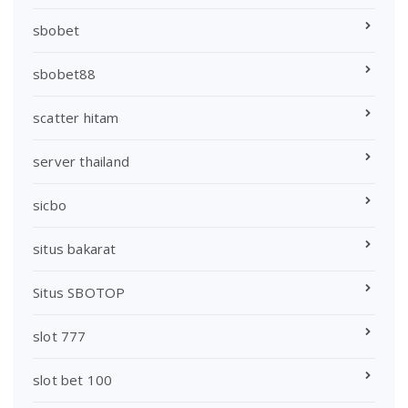
sbobet
sbobet88
scatter hitam
server thailand
sicbo
situs bakarat
Situs SBOTOP
slot 777
slot bet 100