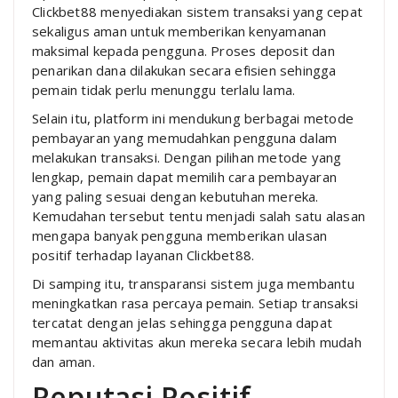
Clickbet88 menyediakan sistem transaksi yang cepat
sekaligus aman untuk memberikan kenyamanan
maksimal kepada pengguna. Proses deposit dan
penarikan dana dilakukan secara efisien sehingga
pemain tidak perlu menunggu terlalu lama.
Selain itu, platform ini mendukung berbagai metode
pembayaran yang memudahkan pengguna dalam
melakukan transaksi. Dengan pilihan metode yang
lengkap, pemain dapat memilih cara pembayaran
yang paling sesuai dengan kebutuhan mereka.
Kemudahan tersebut tentu menjadi salah satu alasan
mengapa banyak pengguna memberikan ulasan
positif terhadap layanan Clickbet88.
Di samping itu, transparansi sistem juga membantu
meningkatkan rasa percaya pemain. Setiap transaksi
tercatat dengan jelas sehingga pengguna dapat
memantau aktivitas akun mereka secara lebih mudah
dan aman.
Reputasi Positif