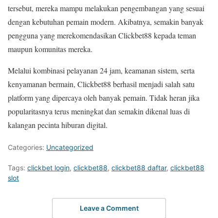
tersebut, mereka mampu melakukan pengembangan yang sesuai
dengan kebutuhan pemain modern. Akibatnya, semakin banyak
pengguna yang merekomendasikan Clickbet88 kepada teman
maupun komunitas mereka.
Melalui kombinasi pelayanan 24 jam, keamanan sistem, serta
kenyamanan bermain, Clickbet88 berhasil menjadi salah satu
platform yang dipercaya oleh banyak pemain. Tidak heran jika
popularitasnya terus meningkat dan semakin dikenal luas di
kalangan pecinta hiburan digital.
Categories:
Uncategorized
Tags:
clickbet login
,
clickbet88
,
clickbet88 daftar
,
clickbet88
slot
Leave a Comment