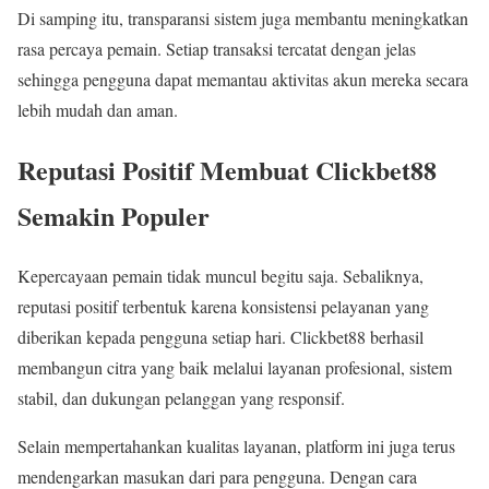
Di samping itu, transparansi sistem juga membantu meningkatkan
rasa percaya pemain. Setiap transaksi tercatat dengan jelas
sehingga pengguna dapat memantau aktivitas akun mereka secara
lebih mudah dan aman.
Reputasi Positif Membuat Clickbet88
Semakin Populer
Kepercayaan pemain tidak muncul begitu saja. Sebaliknya,
reputasi positif terbentuk karena konsistensi pelayanan yang
diberikan kepada pengguna setiap hari. Clickbet88 berhasil
membangun citra yang baik melalui layanan profesional, sistem
stabil, dan dukungan pelanggan yang responsif.
Selain mempertahankan kualitas layanan, platform ini juga terus
mendengarkan masukan dari para pengguna. Dengan cara