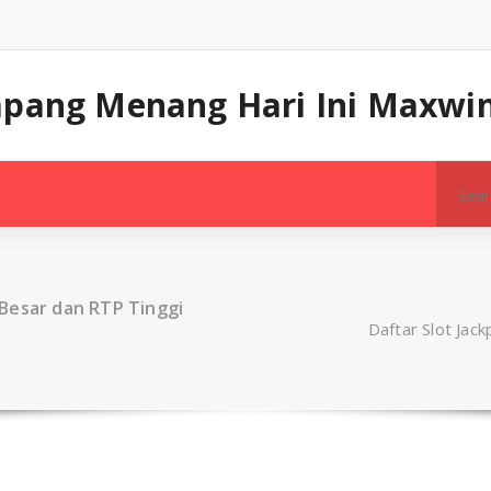
mpang Menang Hari Ini Maxwi
Search
for:
Besar dan RTP Tinggi
Daftar Slot Ja