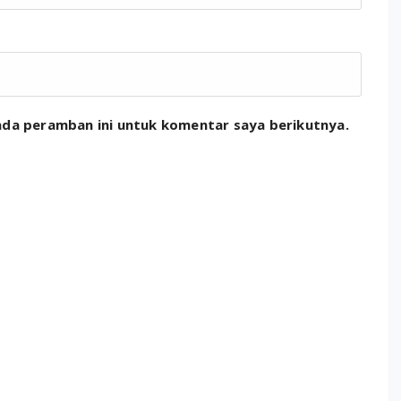
ada peramban ini untuk komentar saya berikutnya.