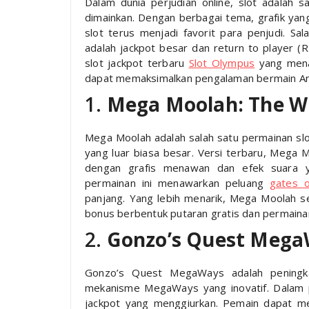
Dalam dunia perjudian online, slot adalah 
dimainkan. Dengan berbagai tema, grafik yan
slot terus menjadi favorit para penjudi. Sal
adalah jackpot besar dan return to player (R
slot jackpot terbaru
Slot Olympus
yang mena
dapat memaksimalkan pengalaman bermain A
1.
Mega Moolah: The Wi
Mega Moolah adalah salah satu permainan slot
yang luar biasa besar. Versi terbaru, Mega 
dengan grafis menawan dan efek suara 
permainan ini menawarkan peluang
gates 
panjang. Yang lebih menarik, Mega Moolah s
bonus berbentuk putaran gratis dan permain
2.
Gonzo’s Quest Meg
Gonzo’s Quest MegaWays adalah peningkat
mekanisme MegaWays yang inovatif. Dalam 
jackpot yang menggiurkan. Pemain dapat men