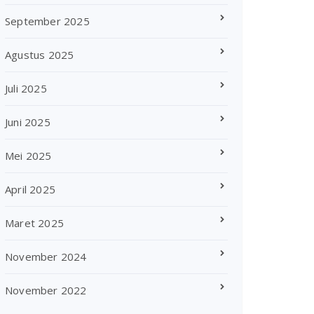
September 2025
Agustus 2025
Juli 2025
Juni 2025
Mei 2025
April 2025
Maret 2025
November 2024
November 2022