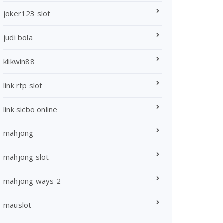
joker123 slot
judi bola
klikwin88
link rtp slot
link sicbo online
mahjong
mahjong slot
mahjong ways 2
mauslot