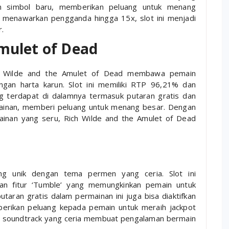
n simbol baru, memberikan peluang untuk menang
 menawarkan pengganda hingga 15x, slot ini menjadi
r.
Amulet of Dead
ch Wilde and the Amulet of Dead membawa pemain
ngan harta karun. Slot ini memiliki RTP 96,21% dan
ng terdapat di dalamnya termasuk putaran gratis dan
mainan, memberi peluang untuk menang besar. Dengan
nan yang seru, Rich Wilde and the Amulet of Dead
g unik dengan tema permen yang ceria. Slot ini
n fitur ‘Tumble’ yang memungkinkan pemain untuk
ran gratis dalam permainan ini juga bisa diaktifkan
erikan peluang kepada pemain untuk meraih jackpot
n soundtrack yang ceria membuat pengalaman bermain