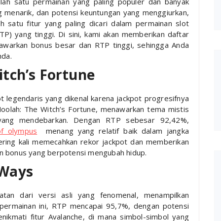
salah satu permainan yang paling populer dan banyak
g menarik, dan potensi keuntungan yang menggiurkan,
ah satu fitur yang paling dicari dalam permainan slot
TP) yang tinggi. Di sini, kami akan memberikan daftar
warkan bonus besar dan RTP tinggi, sehingga Anda
nda.
tch’s Fortune
 legendaris yang dikenal karena jackpot progresifnya
Moolah: The Witch’s Fortune, menawarkan tema mistis
yang mendebarkan. Dengan RTP sebesar 92,42%,
of olympus
menang yang relatif baik dalam jangka
ering kali memecahkan rekor jackpot dan memberikan
an bonus yang berpotensi mengubah hidup.
aWays
an dari versi asli yang fenomenal, menampilkan
permainan ini, RTP mencapai 95,7%, dengan potensi
ikmati fitur Avalanche, di mana simbol-simbol yang