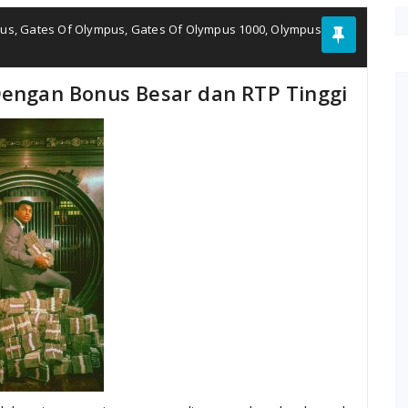
pus
,
Gates Of Olympus
,
Gates Of Olympus 1000
,
Olympus
Dengan Bonus Besar dan RTP Tinggi