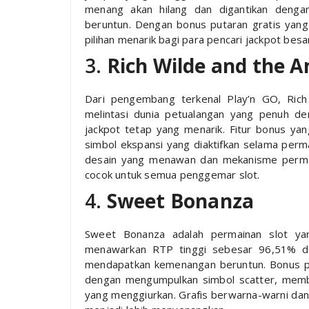
menang akan hilang dan digantikan denga
beruntun. Dengan bonus putaran gratis yang
pilihan menarik bagi para pencari jackpot besa
3.
Rich Wilde and the 
Dari pengembang terkenal Play’n GO, Ri
melintasi dunia petualangan yang penuh de
jackpot tetap yang menarik. Fitur bonus ya
simbol ekspansi yang diaktifkan selama per
desain yang menawan dan mekanisme permai
cocok untuk semua penggemar slot.
4.
Sweet Bonanza
Sweet Bonanza adalah permainan slot yan
menawarkan RTP tinggi sebesar 96,51% da
mendapatkan kemenangan beruntun. Bonus puta
dengan mengumpulkan simbol scatter, memb
yang menggiurkan. Grafis berwarna-warni da