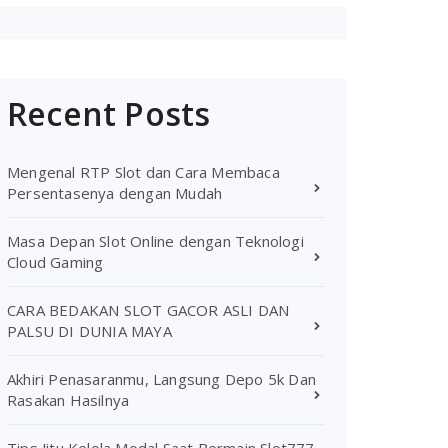
Recent Posts
Mengenal RTP Slot dan Cara Membaca
Persentasenya dengan Mudah
Masa Depan Slot Online dengan Teknologi
Cloud Gaming
CARA BEDAKAN SLOT GACOR ASLI DAN
PALSU DI DUNIA MAYA
Akhiri Penasaranmu, Langsung Depo 5k Dan
Rasakan Hasilnya