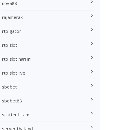
nova88
rajamerak
rtp gacor
rtp slot
rtp slot hari ini
rtp slot live
sbobet
sbobet88
scatter hitam
server thailand