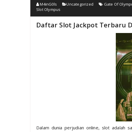
M4inG0ls
Uncategorized
Gate Of Olymp
Slot Olympus
Daftar Slot Jackpot Terbaru 
Dalam dunia perjudian online, slot adalah 