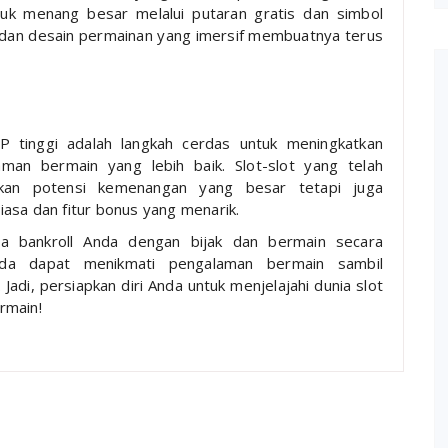
k menang besar melalui putaran gratis dan simbol
 dan desain permainan yang imersif membuatnya terus
P tinggi adalah langkah cerdas untuk meningkatkan
an bermain yang lebih baik. Slot-slot yang telah
kan potensi kemenangan yang besar tetapi juga
asa dan fitur bonus yang menarik.
la bankroll Anda dengan bijak dan bermain secara
nda dapat menikmati pengalaman bermain sambil
adi, persiapkan diri Anda untuk menjelajahi dunia slot
rmain!