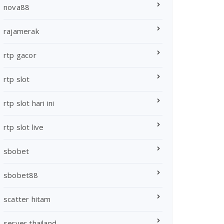
nova88
rajamerak
rtp gacor
rtp slot
rtp slot hari ini
rtp slot live
sbobet
sbobet88
scatter hitam
server thailand