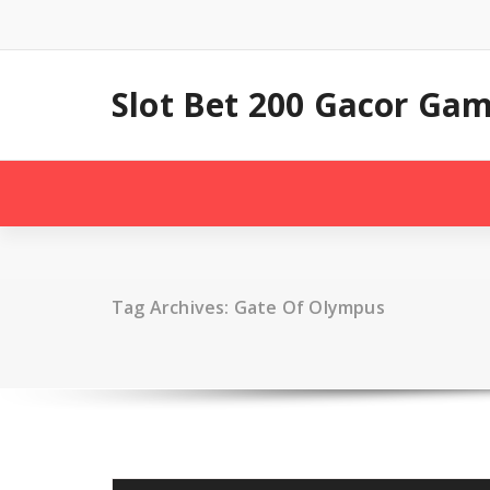
Skip
to
content
Slot Bet 200 Gacor Ga
Tag Archives: Gate Of Olympus