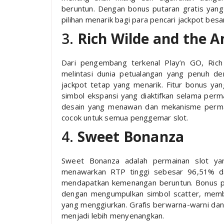
beruntun. Dengan bonus putaran gratis yang
pilihan menarik bagi para pencari jackpot besa
3.
Rich Wilde and the 
Dari pengembang terkenal Play’n GO, Ri
melintasi dunia petualangan yang penuh de
jackpot tetap yang menarik. Fitur bonus ya
simbol ekspansi yang diaktifkan selama per
desain yang menawan dan mekanisme permai
cocok untuk semua penggemar slot.
4.
Sweet Bonanza
Sweet Bonanza adalah permainan slot yan
menawarkan RTP tinggi sebesar 96,51% da
mendapatkan kemenangan beruntun. Bonus puta
dengan mengumpulkan simbol scatter, memb
yang menggiurkan. Grafis berwarna-warni da
menjadi lebih menyenangkan.