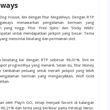
aways
The Dog House, kini dengan fitur MegaWays. Dengan RTP
aways menawarkan pengalaman bermain yang
ang tinggi. Fitur ‘Free Spins’ dan ‘Sticky Wilds’
patan untuk mendapatkan jackpot yang besar. Tema
a yang mencintai binatang dan permainan slot.
 binatang liar dengan RTP sebesar 96,01%. Slot ini
pot progresifnya yang menarik. Selain itu, fitur Money
n tambahan peluang untuk meraih jackpot yang lebih
pengalaman bermain yang mengasyikkan, Wolf Gold
atkan.
an oleh Play’n GO, tetap menjadi favorit di kalangan
96,21% dan tema yang berkisar pada mitologi Mesir,