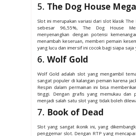
5.
The Dog House Meg
Slot ini merupakan variasi dari slot klasik 
sebesar 96,55%, The Dog House Meg
menyenangkan dengan potensi kemenangan y
menambah keseruan, memberi pemain kesem
yang lucu dan imersif ini cocok bagi siapa saj
6.
Wolf Gold
Wolf Gold adalah slot yang mengambil tema
sangat populer di kalangan pemain karena jack
Respin dalam permainan ini bisa memberika
tinggi. Dengan grafis yang memukau dan 
menjadi salah satu slot yang tidak boleh dilew
7.
Book of Dead
Slot yang sangat ikonik ini, yang dikembangk
penggemar slot. Dengan RTP yang mencapai 