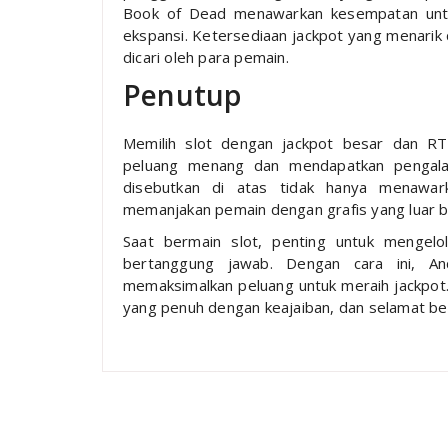
Book of Dead menawarkan kesempatan untu
ekspansi. Ketersediaan jackpot yang menarik
dicari oleh para pemain.
Penutup
Memilih slot dengan jackpot besar dan RT
peluang menang dan mendapatkan pengalam
disebutkan di atas tidak hanya menawar
memanjakan pemain dengan grafis yang luar bi
Saat bermain slot, penting untuk mengelo
bertanggung jawab. Dengan cara ini, A
memaksimalkan peluang untuk meraih jackpot. J
yang penuh dengan keajaiban, dan selamat be