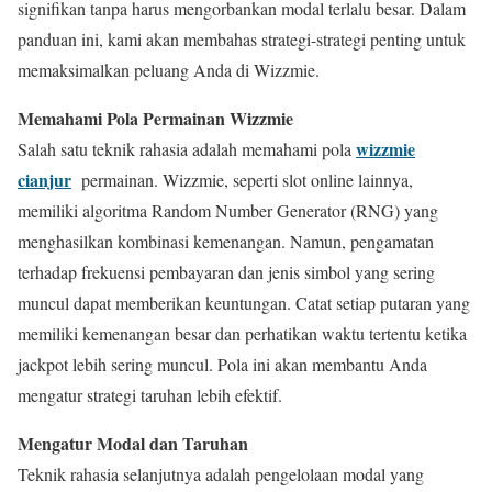
signifikan tanpa harus mengorbankan modal terlalu besar. Dalam
panduan ini, kami akan membahas strategi-strategi penting untuk
memaksimalkan peluang Anda di Wizzmie.
Memahami Pola Permainan Wizzmie
wizzmie
Salah satu teknik rahasia adalah memahami pola
cianjur
permainan. Wizzmie, seperti slot online lainnya,
memiliki algoritma Random Number Generator (RNG) yang
menghasilkan kombinasi kemenangan. Namun, pengamatan
terhadap frekuensi pembayaran dan jenis simbol yang sering
muncul dapat memberikan keuntungan. Catat setiap putaran yang
memiliki kemenangan besar dan perhatikan waktu tertentu ketika
jackpot lebih sering muncul. Pola ini akan membantu Anda
mengatur strategi taruhan lebih efektif.
Mengatur Modal dan Taruhan
Teknik rahasia selanjutnya adalah pengelolaan modal yang