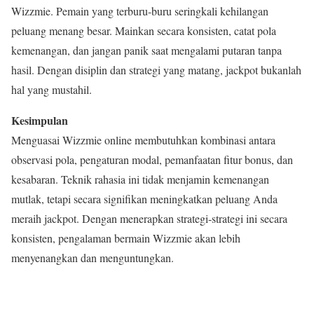
Wizzmie. Pemain yang terburu-buru seringkali kehilangan
peluang menang besar. Mainkan secara konsisten, catat pola
kemenangan, dan jangan panik saat mengalami putaran tanpa
hasil. Dengan disiplin dan strategi yang matang, jackpot bukanlah
hal yang mustahil.
Kesimpulan
Menguasai Wizzmie online membutuhkan kombinasi antara
observasi pola, pengaturan modal, pemanfaatan fitur bonus, dan
kesabaran. Teknik rahasia ini tidak menjamin kemenangan
mutlak, tetapi secara signifikan meningkatkan peluang Anda
meraih jackpot. Dengan menerapkan strategi-strategi ini secara
konsisten, pengalaman bermain Wizzmie akan lebih
menyenangkan dan menguntungkan.