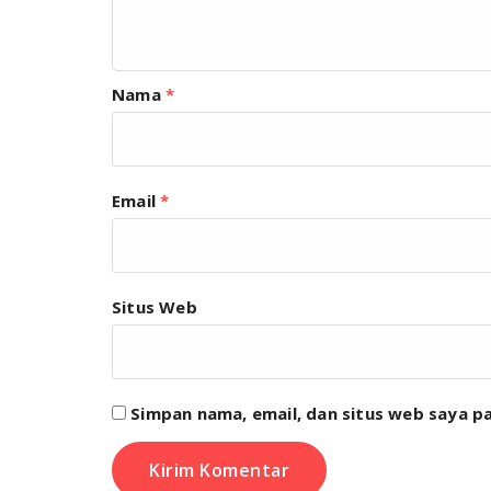
Nama
*
Email
*
Situs Web
Simpan nama, email, dan situs web saya p