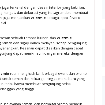
e
juga terkenal dengan desain interior yang kekinian.
g hangat, dan dekorasi yang instagramable membuat
ni juga menjadikan
Wizzmie
sebagai spot favorit
ial.
ksesan sebuah tempat kuliner, dan
Wizzmie
g ramah dan sigap dalam melayani setiap pengunjung
enangkan. Pesanan dapat disajikan dengan cepat
ngunjung dapat menikmati hidangan mereka dengan
zzmie
rutin menghadirkan berbagai event dan promo
mat untuk teman dan keluarga, hingga menu baru yang
i ini tidak hanya membuat pengunjung selalu
elanggan yang tinggi.
an, pelayanan ramah, dan berbagai promo menarik,