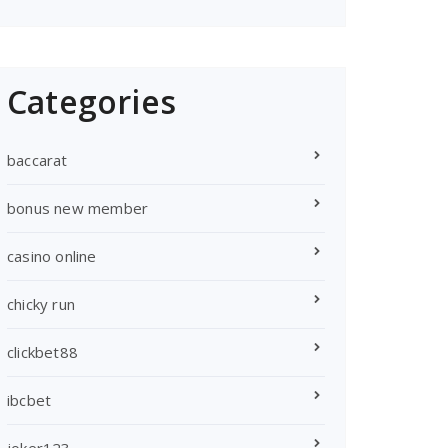
Categories
baccarat
bonus new member
casino online
chicky run
clickbet88
ibcbet