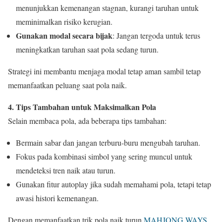
menunjukkan kemenangan stagnan, kurangi taruhan untuk
meminimalkan risiko kerugian.
Gunakan modal secara bijak
: Jangan tergoda untuk terus
meningkatkan taruhan saat pola sedang turun.
Strategi ini membantu menjaga modal tetap aman sambil tetap
memanfaatkan peluang saat pola naik.
4. Tips Tambahan untuk Maksimalkan Pola
Selain membaca pola, ada beberapa tips tambahan:
Bermain sabar dan jangan terburu-buru mengubah taruhan.
Fokus pada kombinasi simbol yang sering muncul untuk
mendeteksi tren naik atau turun.
Gunakan fitur autoplay jika sudah memahami pola, tetapi tetap
awasi histori kemenangan.
Dengan memanfaatkan trik pola naik turun
MAHJONG WAYS