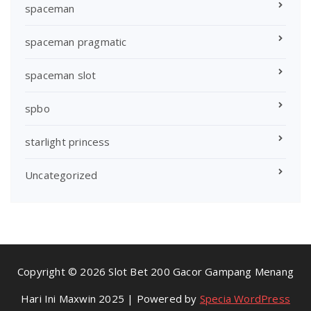
spaceman
spaceman pragmatic
spaceman slot
spbo
starlight princess
Uncategorized
Copyright © 2026 Slot Bet 200 Gacor Gampang Menang
Hari Ini Maxwin 2025 | Powered by
Specia WordPress