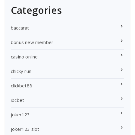
Categories
baccarat
bonus new member
casino online
chicky run
clickbet88
ibcbet
joker123
joker123 slot