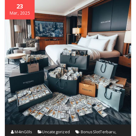
23
Mar, 2025
M4inG0ls
Uncategorized
BonusSlotTerbaru
,