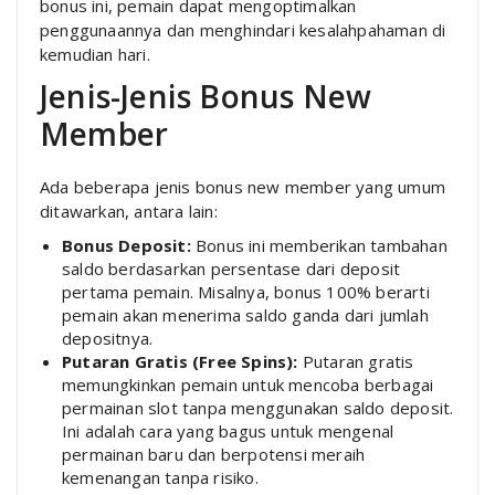
bonus ini, pemain dapat mengoptimalkan
penggunaannya dan menghindari kesalahpahaman di
kemudian hari.
Jenis-Jenis Bonus New
Member
Ada beberapa jenis bonus new member yang umum
ditawarkan, antara lain:
Bonus Deposit:
Bonus ini memberikan tambahan
saldo berdasarkan persentase dari deposit
pertama pemain. Misalnya, bonus 100% berarti
pemain akan menerima saldo ganda dari jumlah
depositnya.
Putaran Gratis (Free Spins):
Putaran gratis
memungkinkan pemain untuk mencoba berbagai
permainan slot tanpa menggunakan saldo deposit.
Ini adalah cara yang bagus untuk mengenal
permainan baru dan berpotensi meraih
kemenangan tanpa risiko.