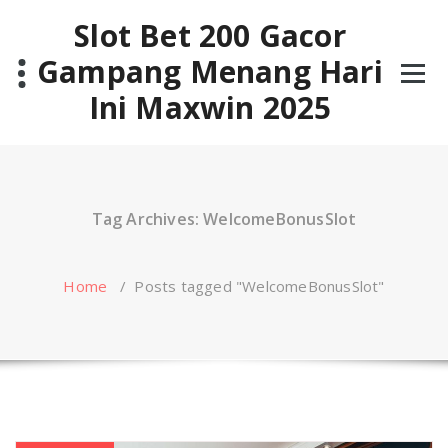
Skip
Slot Bet 200 Gacor
to
content
Gampang Menang Hari
Ini Maxwin 2025
Tag Archives: WelcomeBonusSlot
Home
/
Posts tagged "WelcomeBonusSlot"