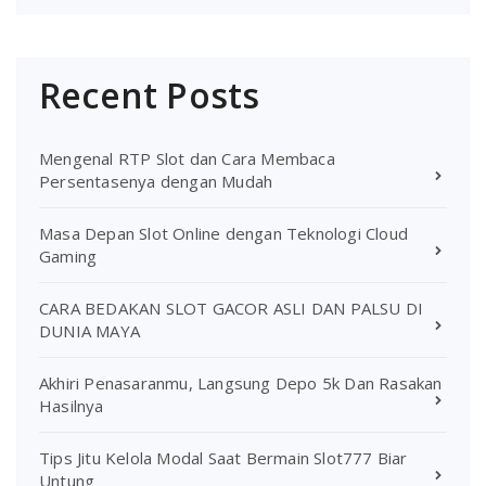
Recent Posts
Mengenal RTP Slot dan Cara Membaca
Persentasenya dengan Mudah
Masa Depan Slot Online dengan Teknologi Cloud
Gaming
CARA BEDAKAN SLOT GACOR ASLI DAN PALSU DI
DUNIA MAYA
Akhiri Penasaranmu, Langsung Depo 5k Dan Rasakan
Hasilnya
Tips Jitu Kelola Modal Saat Bermain Slot777 Biar
Untung