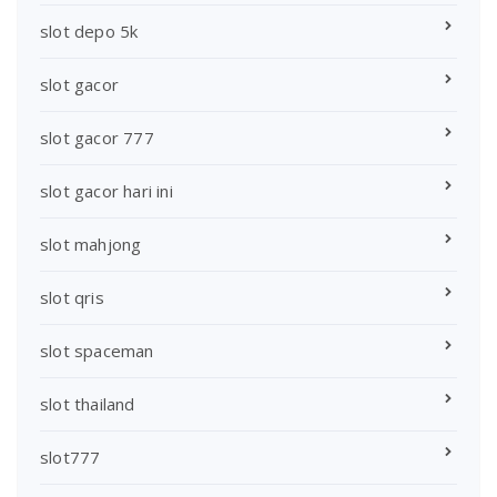
slot depo 5k
slot gacor
slot gacor 777
slot gacor hari ini
slot mahjong
slot qris
slot spaceman
slot thailand
slot777