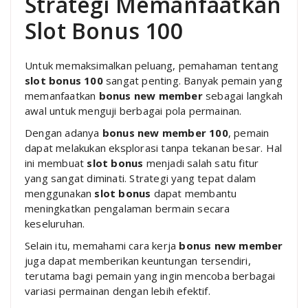
Strategi Memanfaatkan
Slot Bonus 100
Untuk memaksimalkan peluang, pemahaman tentang
slot bonus 100
sangat penting. Banyak pemain yang
memanfaatkan
bonus new member
sebagai langkah
awal untuk menguji berbagai pola permainan.
Dengan adanya
bonus new member 100
, pemain
dapat melakukan eksplorasi tanpa tekanan besar. Hal
ini membuat
slot bonus
menjadi salah satu fitur
yang sangat diminati. Strategi yang tepat dalam
menggunakan
slot bonus
dapat membantu
meningkatkan pengalaman bermain secara
keseluruhan.
Selain itu, memahami cara kerja
bonus new member
juga dapat memberikan keuntungan tersendiri,
terutama bagi pemain yang ingin mencoba berbagai
variasi permainan dengan lebih efektif.