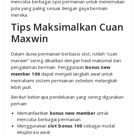
mencoba berbagai opsi permainan untuk menemukan
pola yang paling sesuai dengan gaya bermain
mereka.
Tips Maksimalkan Cuan
Maxwin
Dalam dunia permainan berbasis slot, istilah “cuan
maxwin” sering dikaitkan dengan hasil maksimal dari
pengalaman bermain. Penggunaan
bonus new
member 100
dapat menjadi langkah awal untuk
memahami sistem permainan sebelum melangkah
lebih jauh.
Berikut beberapa pendekatan yang sering digunakan
pemain:
Memanfaatkan
bonus new member
untuk
mencoba berbagai permainan.
Menggunakan
slot bonus 100
sebagai modal
eksplorasi awal.