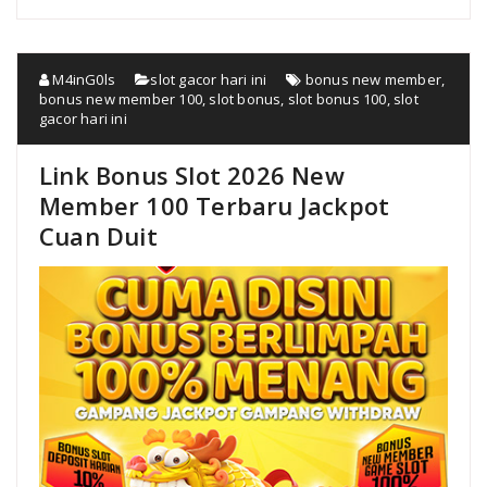
M4inG0ls
slot gacor hari ini
bonus new member
,
bonus new member 100
,
slot bonus
,
slot bonus 100
,
slot
gacor hari ini
Link Bonus Slot 2026 New
Member 100 Terbaru Jackpot
Cuan Duit