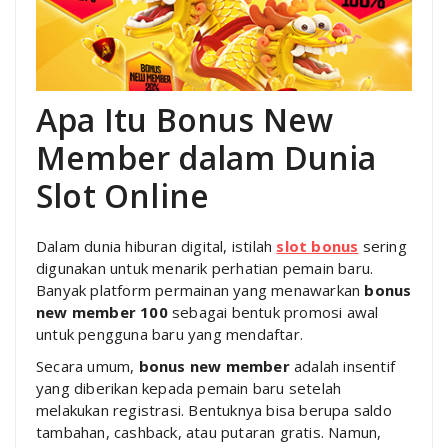
Apa Itu Bonus New
Member dalam Dunia
Slot Online
Dalam dunia hiburan digital, istilah
slot bonus
sering
digunakan untuk menarik perhatian pemain baru.
Banyak platform permainan yang menawarkan
bonus
new member 100
sebagai bentuk promosi awal
untuk pengguna baru yang mendaftar.
Secara umum,
bonus new member
adalah insentif
yang diberikan kepada pemain baru setelah
melakukan registrasi. Bentuknya bisa berupa saldo
tambahan, cashback, atau putaran gratis. Namun,