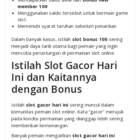
member 100
Menggunakan saldo tersebut untuk bermain game
slot
Memenuhi syarat taruhan sebelum penarikan
Dalam banyak kasus, istilah
slot bonus 100
sering
menjadi daya tarik utama bagi pemain yang ingin
mencoba peruntungan di permainan slot online.
Istilah Slot Gacor Hari
Ini dan Kaitannya
dengan Bonus
Istilah
slot gacor hari ini
sering muncul dalam
komunitas pemain slot online. Kata “gacor” merujuk
pada kondisi permainan yang dianggap lebih sering
memberikan kemenangan.
Banyak pemain mengaitkan
slot gacor hari ini