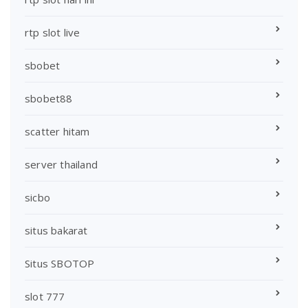
rtp slot live
sbobet
sbobet88
scatter hitam
server thailand
sicbo
situs bakarat
Situs SBOTOP
slot 777