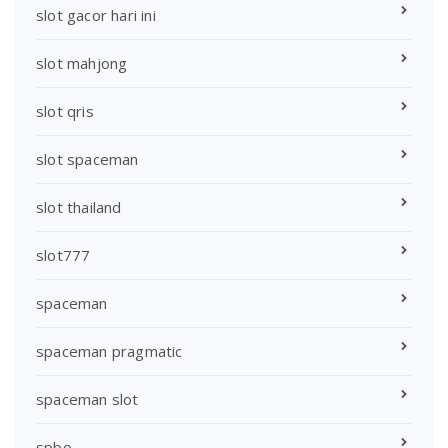
slot gacor hari ini
slot mahjong
slot qris
slot spaceman
slot thailand
slot777
spaceman
spaceman pragmatic
spaceman slot
spbo