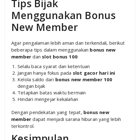
Tips Bijak
Menggunakan Bonus
New Member
Agar pengalaman lebih aman dan terkendali, berikut
beberapa tips dalam menggunakan
bonus new
member
dan
slot bonus 100
:
Selalu baca syarat dan ketentuan
Jangan hanya fokus pada
slot gacor hari ini
Kelola saldo dari
bonus new member 100
dengan bijak
Tetapkan batas waktu bermain
Hindari mengejar kekalahan
Dengan pendekatan yang tepat,
bonus new
member
dapat menjadi sarana hiburan yang lebih
terkontrol.
Kesimpulan