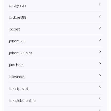
chicky run
clickbet88
ibcbet
joker123
joker123 slot
judi bola
klikwin88
link rtp slot
link sicbo online