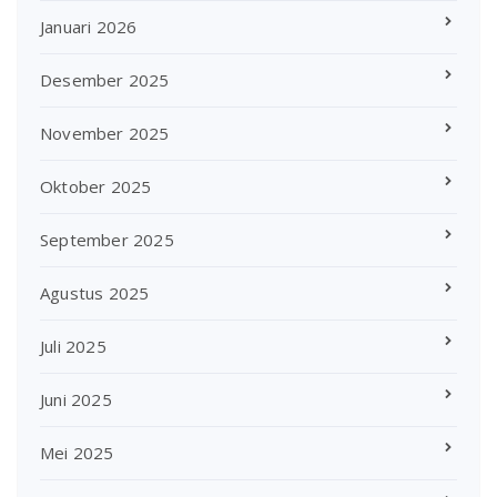
Januari 2026
Desember 2025
November 2025
Oktober 2025
September 2025
Agustus 2025
Juli 2025
Juni 2025
Mei 2025