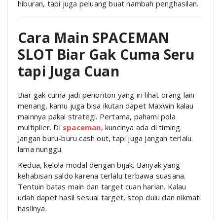
hiburan, tapi juga peluang buat nambah penghasilan.
Cara Main SPACEMAN
SLOT Biar Gak Cuma Seru
tapi Juga Cuan
Biar gak cuma jadi penonton yang iri lihat orang lain
menang, kamu juga bisa ikutan dapet Maxwin kalau
mainnya pakai strategi. Pertama, pahami pola
multiplier. Di
spaceman
, kuncinya ada di timing.
Jangan buru-buru cash out, tapi juga jangan terlalu
lama nunggu.
Kedua, kelola modal dengan bijak. Banyak yang
kehabisan saldo karena terlalu terbawa suasana.
Tentuin batas main dan target cuan harian. Kalau
udah dapet hasil sesuai target, stop dulu dan nikmati
hasilnya.