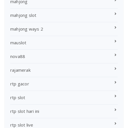
mahjong
mahjong slot
mahjong ways 2
mauslot
nova88
rajamerak
rtp gacor
rtp slot
rtp slot hari ini
rtp slot live