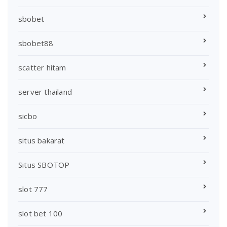
sbobet
sbobet88
scatter hitam
server thailand
sicbo
situs bakarat
Situs SBOTOP
slot 777
slot bet 100