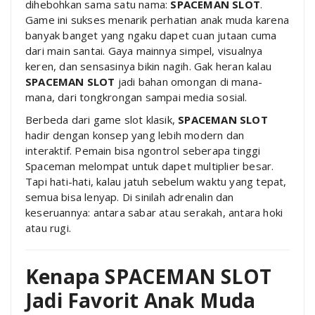
dihebohkan sama satu nama:
SPACEMAN SLOT
.
Game ini sukses menarik perhatian anak muda karena
banyak banget yang ngaku dapet cuan jutaan cuma
dari main santai. Gaya mainnya simpel, visualnya
keren, dan sensasinya bikin nagih. Gak heran kalau
SPACEMAN SLOT
jadi bahan omongan di mana-
mana, dari tongkrongan sampai media sosial.
Berbeda dari game slot klasik,
SPACEMAN SLOT
hadir dengan konsep yang lebih modern dan
interaktif. Pemain bisa ngontrol seberapa tinggi
Spaceman melompat untuk dapet multiplier besar.
Tapi hati-hati, kalau jatuh sebelum waktu yang tepat,
semua bisa lenyap. Di sinilah adrenalin dan
keseruannya: antara sabar atau serakah, antara hoki
atau rugi.
Kenapa SPACEMAN SLOT
Jadi Favorit Anak Muda