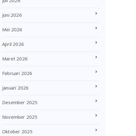
Juli 2026
Juni 2026
Mei 2026
April 2026
Maret 2026
Februari 2026
Januari 2026
Desember 2025
November 2025
Oktober 2025