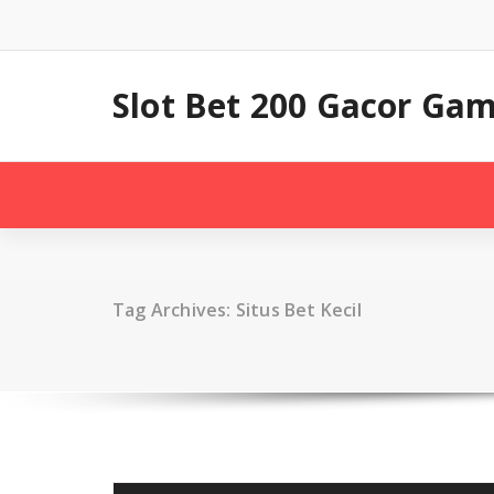
Skip
to
content
Slot Bet 200 Gacor Ga
Tag Archives: Situs Bet Kecil