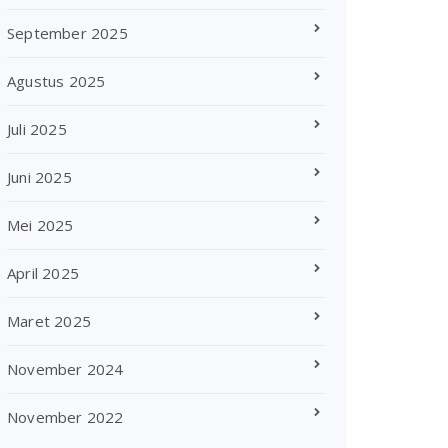
September 2025
Agustus 2025
Juli 2025
Juni 2025
Mei 2025
April 2025
Maret 2025
November 2024
November 2022