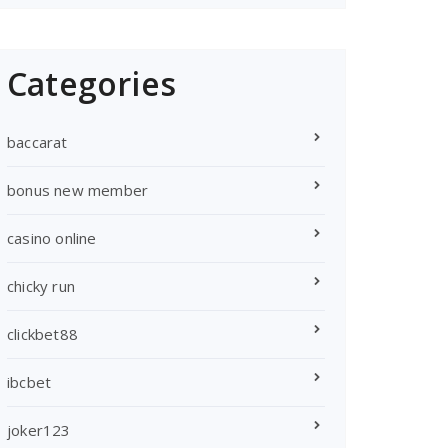
Categories
baccarat
bonus new member
casino online
chicky run
clickbet88
ibcbet
joker123