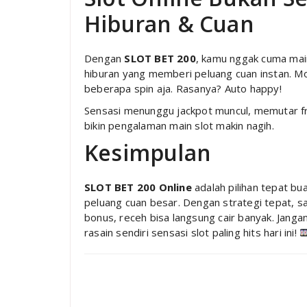
Hiburan & Cuan
Dengan
SLOT BET 200
, kamu nggak cuma mai
hiburan yang memberi peluang cuan instan. Mo
beberapa spin aja. Rasanya? Auto happy!
Sensasi menunggu jackpot muncul, memutar fr
bikin pengalaman main slot makin nagih.
Kesimpulan
SLOT BET 200 Online
adalah pilihan tepat bu
peluang cuan besar. Dengan strategi tepat,
bonus, receh bisa langsung cair banyak. Jang
rasain sendiri sensasi slot paling hits hari ini!