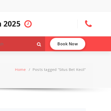
n 2025
Book Now
Home
/
Posts tagged "Situs Bet Kecil"