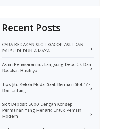
Recent Posts
CARA BEDAKAN SLOT GACOR ASLI DAN
PALSU DI DUNIA MAYA
Akhiri Penasaranmu, Langsung Depo 5k Dan
Rasakan Hasilnya
Tips Jitu Kelola Modal Saat Bermain Slot777
Biar Untung
Slot Deposit 5000 Dengan Konsep
Permainan Yang Menarik Untuk Pemain
Modern