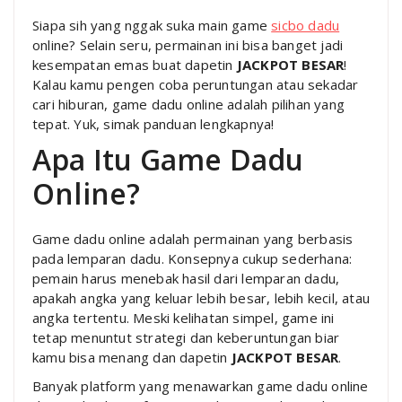
Siapa sih yang nggak suka main game
sicbo dadu
online? Selain seru, permainan ini bisa banget jadi
kesempatan emas buat dapetin
JACKPOT BESAR
!
Kalau kamu pengen coba peruntungan atau sekadar
cari hiburan, game dadu online adalah pilihan yang
tepat. Yuk, simak panduan lengkapnya!
Apa Itu Game Dadu
Online?
Game dadu online adalah permainan yang berbasis
pada lemparan dadu. Konsepnya cukup sederhana:
pemain harus menebak hasil dari lemparan dadu,
apakah angka yang keluar lebih besar, lebih kecil, atau
angka tertentu. Meski kelihatan simpel, game ini
tetap menuntut strategi dan keberuntungan biar
kamu bisa menang dan dapetin
JACKPOT BESAR
.
Banyak platform yang menawarkan game dadu online