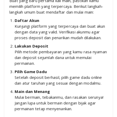
Buat yang baru pertama kali main, pastikan kamu
memilih platform yang terpercaya. Berikut langkah-
langkah umum buat mendaftar dan mulai main:
Daftar Akun
Kunjungi platform yang terpercaya dan buat akun
dengan data yang valid. Verifikasi akunmu agar
proses deposit dan penarikan mudah dilakukan.
Lakukan Deposit
Pilih metode pembayaran yang kamu rasa nyaman
dan deposit sejumlah dana untuk memulai
permainan.
Pilih Game Dadu
Setelah deposit berhasil, pilih game dadu online
dan atur taruhan yang sesuai dengan modalmu.
Main dan Menang
Mulai bermain, tebakanmu, dan rasakan serunya!
Jangan lupa untuk bermain dengan bijak agar
permainan tetap menyenankan.