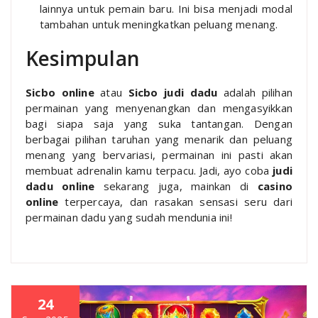
lainnya untuk pemain baru. Ini bisa menjadi modal
tambahan untuk meningkatkan peluang menang.
Kesimpulan
Sicbo online
atau
Sicbo judi dadu
adalah pilihan
permainan yang menyenangkan dan mengasyikkan
bagi siapa saja yang suka tantangan. Dengan
berbagai pilihan taruhan yang menarik dan peluang
menang yang bervariasi, permainan ini pasti akan
membuat adrenalin kamu terpacu. Jadi, ayo coba
judi
dadu online
sekarang juga, mainkan di
casino
online
terpercaya, dan rasakan sensasi seru dari
permainan dadu yang sudah mendunia ini!
24