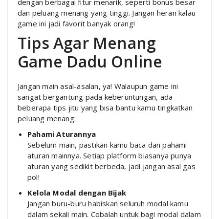
dengan berbagai fitur menarik, seperti bonus besar
dan peluang menang yang tinggi. Jangan heran kalau
game ini jadi favorit banyak orang!
Tips Agar Menang
Game Dadu Online
Jangan main asal-asalan, ya! Walaupun game ini
sangat bergantung pada keberuntungan, ada
beberapa tips jitu yang bisa bantu kamu tingkatkan
peluang menang:
Pahami Aturannya
Sebelum main, pastikan kamu baca dan pahami
aturan mainnya. Setiap platform biasanya punya
aturan yang sedikit berbeda, jadi jangan asal gas
pol!
Kelola Modal dengan Bijak
Jangan buru-buru habiskan seluruh modal kamu
dalam sekali main. Cobalah untuk bagi modal dalam