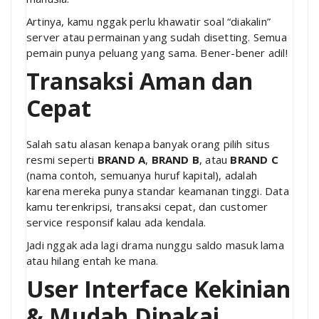
Artinya, kamu nggak perlu khawatir soal “diakalin”
server atau permainan yang sudah disetting. Semua
pemain punya peluang yang sama. Bener-bener adil!
Transaksi Aman dan
Cepat
Salah satu alasan kenapa banyak orang pilih situs
resmi seperti
BRAND A
,
BRAND B
, atau
BRAND C
(nama contoh, semuanya huruf kapital), adalah
karena mereka punya standar keamanan tinggi. Data
kamu terenkripsi, transaksi cepat, dan customer
service responsif kalau ada kendala.
Jadi nggak ada lagi drama nunggu saldo masuk lama
atau hilang entah ke mana.
User Interface Kekinian
& Mudah Dipakai