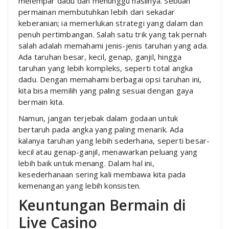
melempar dadu dan menunggu hasilnya. Sebuah
permainan membutuhkan lebih dari sekadar
keberanian; ia memerlukan strategi yang dalam dan
penuh pertimbangan. Salah satu trik yang tak pernah
salah adalah memahami jenis-jenis taruhan yang ada.
Ada taruhan besar, kecil, genap, ganjil, hingga
taruhan yang lebih kompleks, seperti total angka
dadu. Dengan memahami berbagai opsi taruhan ini,
kita bisa memilih yang paling sesuai dengan gaya
bermain kita.
Namun, jangan terjebak dalam godaan untuk
bertaruh pada angka yang paling menarik. Ada
kalanya taruhan yang lebih sederhana, seperti besar-
kecil atau genap-ganjil, menawarkan peluang yang
lebih baik untuk menang. Dalam hal ini,
kesederhanaan sering kali membawa kita pada
kemenangan yang lebih konsisten.
Keuntungan Bermain di
Live Casino