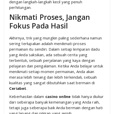
dengan langkah-langkah kecil yang penuh
perhitungan.
Nikmati Proses, Jangan
Fokus Pada Hasil
Akhirnya, trik yang mungkin paling sederhana namun
sering terlupakan adalah menikmati proses
permainan itu sendiri. Dalam setiap lemparan dadu
yang Anda saksikan, ada sebuah cerita yang
terbentuk, sebuah perjalanan yang kaya dengan
pelajaran dan pengalaman. Ketika Anda belajar untuk
menikmati setiap momen permainan, Anda akan
merasa lebih tenang dan lebih terkendali, sebuah
kualitas yang sangat dibutuhkan saat bermain di
Ceriabet
.
Keberhasilan dalam
casino online
tidak hanya diukur
dari seberapa banyak kemenangan yang Anda raih,
tetapi juga seberapa baik Anda bermain dengan hati
yang lapang dan pikiran yang jernih.