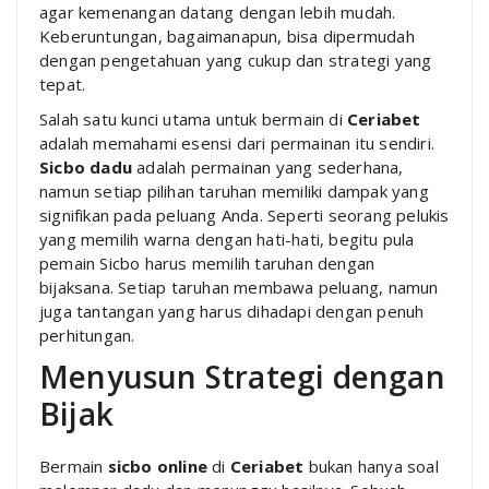
agar kemenangan datang dengan lebih mudah.
Keberuntungan, bagaimanapun, bisa dipermudah
dengan pengetahuan yang cukup dan strategi yang
tepat.
Salah satu kunci utama untuk bermain di
Ceriabet
adalah memahami esensi dari permainan itu sendiri.
Sicbo dadu
adalah permainan yang sederhana,
namun setiap pilihan taruhan memiliki dampak yang
signifikan pada peluang Anda. Seperti seorang pelukis
yang memilih warna dengan hati-hati, begitu pula
pemain Sicbo harus memilih taruhan dengan
bijaksana. Setiap taruhan membawa peluang, namun
juga tantangan yang harus dihadapi dengan penuh
perhitungan.
Menyusun Strategi dengan
Bijak
Bermain
sicbo online
di
Ceriabet
bukan hanya soal