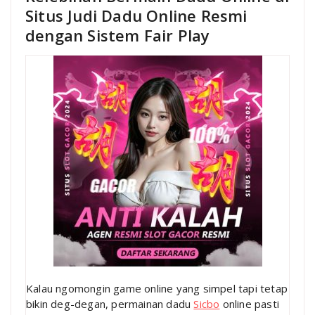
Situs Judi Dadu Online Resmi
dengan Sistem Fair Play
Kalau ngomongin game online yang simpel tapi tetap
bikin deg-degan, permainan dadu
Sicbo
online pasti