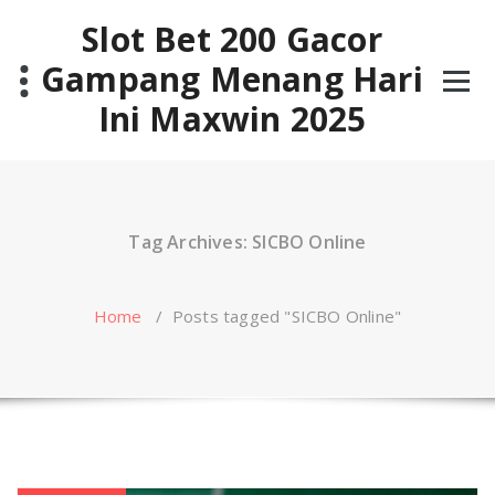
Skip
Slot Bet 200 Gacor
to
content
Gampang Menang Hari
Ini Maxwin 2025
Tag Archives: SICBO Online
Home
/
Posts tagged "SICBO Online"