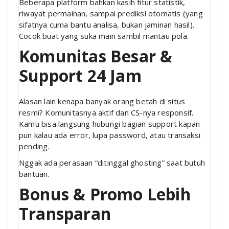
Beberapa platform bahkan kasih fitur statistik,
riwayat permainan, sampai prediksi otomatis (yang
sifatnya cuma bantu analisa, bukan jaminan hasil).
Cocok buat yang suka main sambil mantau pola.
Komunitas Besar &
Support 24 Jam
Alasan lain kenapa banyak orang betah di situs
resmi? Komunitasnya aktif dan CS-nya responsif.
Kamu bisa langsung hubungi bagian support kapan
pun kalau ada error, lupa password, atau transaksi
pending.
Nggak ada perasaan “ditinggal ghosting” saat butuh
bantuan.
Bonus & Promo Lebih
Transparan