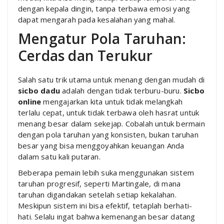
dengan kepala dingin, tanpa terbawa emosi yang
dapat mengarah pada kesalahan yang mahal.
Mengatur Pola Taruhan:
Cerdas dan Terukur
Salah satu trik utama untuk menang dengan mudah di
sicbo dadu
adalah dengan tidak terburu-buru.
Sicbo
online
mengajarkan kita untuk tidak melangkah
terlalu cepat, untuk tidak terbawa oleh hasrat untuk
menang besar dalam sekejap. Cobalah untuk bermain
dengan pola taruhan yang konsisten, bukan taruhan
besar yang bisa menggoyahkan keuangan Anda
dalam satu kali putaran.
Beberapa pemain lebih suka menggunakan sistem
taruhan progresif, seperti Martingale, di mana
taruhan digandakan setelah setiap kekalahan.
Meskipun sistem ini bisa efektif, tetaplah berhati-
hati. Selalu ingat bahwa kemenangan besar datang