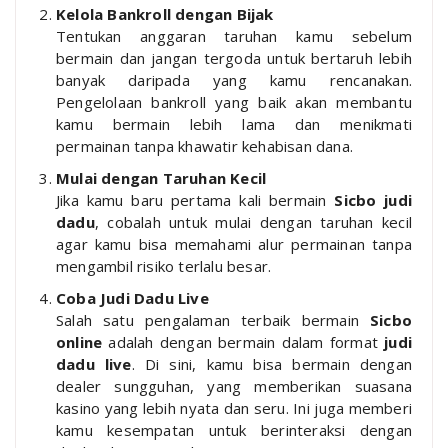
Kelola Bankroll dengan Bijak
Tentukan anggaran taruhan kamu sebelum
bermain dan jangan tergoda untuk bertaruh lebih
banyak daripada yang kamu rencanakan.
Pengelolaan bankroll yang baik akan membantu
kamu bermain lebih lama dan menikmati
permainan tanpa khawatir kehabisan dana.
Mulai dengan Taruhan Kecil
Jika kamu baru pertama kali bermain
Sicbo judi
dadu
, cobalah untuk mulai dengan taruhan kecil
agar kamu bisa memahami alur permainan tanpa
mengambil risiko terlalu besar.
Coba Judi Dadu Live
Salah satu pengalaman terbaik bermain
Sicbo
online
adalah dengan bermain dalam format
judi
dadu live
. Di sini, kamu bisa bermain dengan
dealer sungguhan, yang memberikan suasana
kasino yang lebih nyata dan seru. Ini juga memberi
kamu kesempatan untuk berinteraksi dengan