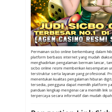
Permainan sicbo online berkembang dalam hib
platform berbasis internet yang mudah diak
menghadirkan pengalaman bermain lancar, tampi
sicbo online resmi memberikan kesempatan u
terstruktur serta layanan yang profesional. P
menentukan kualitas pengalaman hiburan digita
tersedia, pengguna dapat memilih platform ya
panduan lengkap mengenai cara memilih link sic
terpercaya secara informatif dan mudah dipah