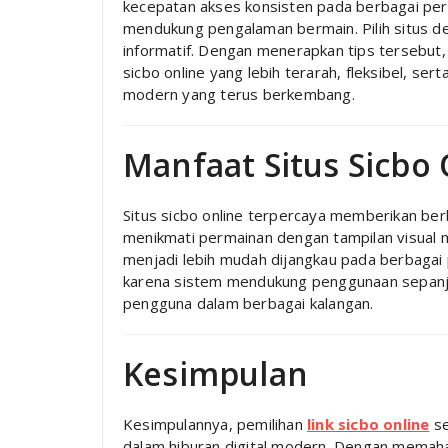
kecepatan akses konsisten pada berbagai per
mendukung pengalaman bermain. Pilih situs d
informatif. Dengan menerapkan tips tersebu
sicbo online yang lebih terarah, fleksibel, se
modern yang terus berkembang.
Manfaat Situs Sicbo
Situs sicbo online terpercaya memberikan ber
menikmati permainan dengan tampilan visual me
menjadi lebih mudah dijangkau pada berbagai 
karena sistem mendukung penggunaan sepanjang
pengguna dalam berbagai kalangan.
Kesimpulan
Kesimpulannya, pemilihan
link sicbo online
se
dalam hiburan digital modern. Dengan memaham