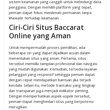
sistem keamanan yang canggih untuk melindungi data
pengguna. Dengan memilih platform yang tepat,
pemain dapat fokus menikmati permainan tanpa
khawatir terhadap keamanan.
Ciri-Ciri Situs Baccarat
Online yang Aman
Untuk mempermudah proses pemilihan, ada
beberapa ciri yang dapat dijadikan acuan dalam
menentukan situs yang aman. Pertama, situs
tersebut memiliki tampilan profesional dan navigasi
yang mudah digunakan. Kemudian, tersedia layanan
pelanggan yang responsif sehingga pemain dapat
dengan cepat mendapatkan bantuan jika terjadi
kendala. Selain itu, metode transaksi yang lengkap
dan transparan juga menjadi indikator penting.
Dengan memperhatikan aspek-aspek tersebut,
pemain dapat menghindari situs yang berpotensi
merugikan.