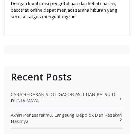
Dengan kombinasi pengetahuan dan kehati-hatian,
baccarat online dapat menjadi sarana hiburan yang
seru sekaligus menguntungkan.
Recent Posts
CARA BEDAKAN SLOT GACOR ASLI DAN PALSU DI
DUNIA MAYA
Akhiri Penasaranmu, Langsung Depo 5k Dan Rasakan
Hasilnya