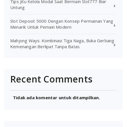
Tips Jitu Kelola Modal Saat Bermain Slot777 Biar
Untung
Slot Deposit 5000 Dengan Konsep Permainan Yang
Menarik Untuk Pemain Modern
Mahjong Ways: Kombinasi Tiga Naga, Buka Gerbang
Kemenangan Berlipat Tanpa Batas
Recent Comments
Tidak ada komentar untuk ditampilkan.