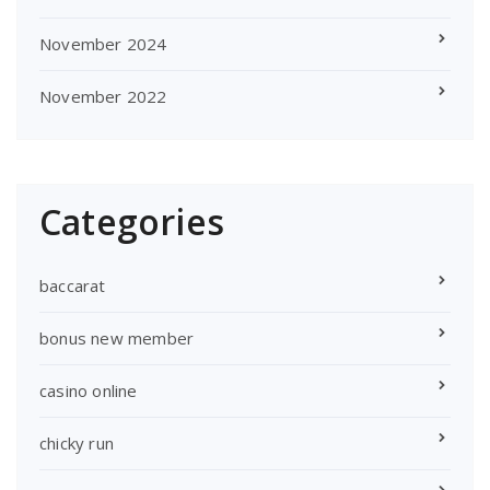
November 2024
November 2022
Categories
baccarat
bonus new member
casino online
chicky run