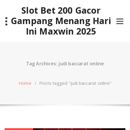
Skip
Slot Bet 200 Gacor
to
content
Gampang Menang Hari
Ini Maxwin 2025
Tag Archives: judi baccarat online
Home
/
Posts tagged "judi baccarat online"