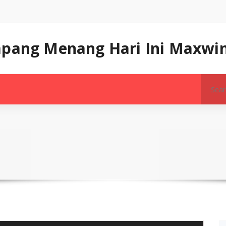
mpang Menang Hari Ini Maxwi
Search
for: