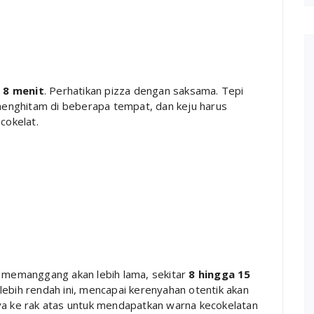
 8 menit
. Perhatikan pizza dengan saksama. Tepi
nghitam di beberapa tempat, dan keju harus
cokelat.
u memanggang akan lebih lama, sekitar
8 hingga 15
lebih rendah ini, mencapai kerenyahan otentik akan
ya ke rak atas untuk mendapatkan warna kecokelatan