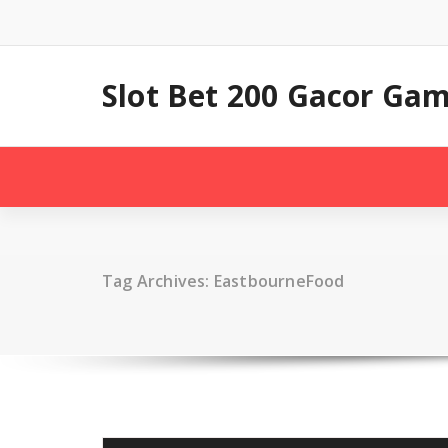
Skip
to
content
Slot Bet 200 Gacor Ga
Tag Archives: EastbourneFood