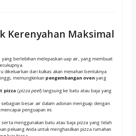
k Kerenyahan Maksimal
 yang berlebihan melepaskan uap air, yang membuat
ecukupnya.
 dikeluarkan dari kulkas akan menahan bentuknya
 tinggi, memungkinkan
pengembangan oven
yang
it pizza
(
pizza peel
) langsung ke batu atau baja yang
a sebagian besar air dalam adonan menguap dengan
k mencapai penguapan ini.
 serta menggunakan batu atau baja pizza yang telah
kan peluang Anda untuk menghasilkan pizza rumahan
ng luar biasa.