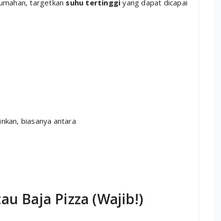
umahan, targetkan
suhu tertinggi
yang dapat dicapai
inkan, biasanya antara
au Baja Pizza (Wajib!)