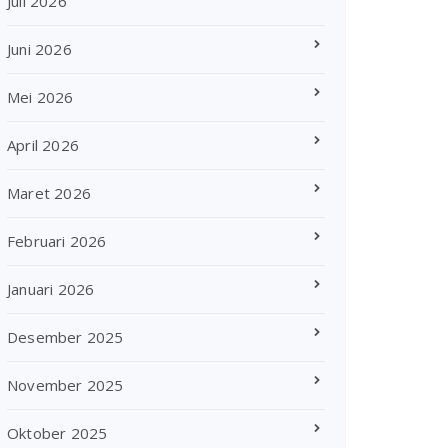
Juli 2026
Juni 2026
Mei 2026
April 2026
Maret 2026
Februari 2026
Januari 2026
Desember 2025
November 2025
Oktober 2025