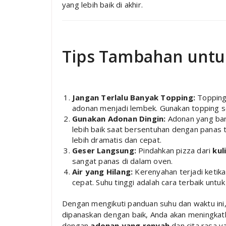
yang lebih baik di akhir.
Tips Tambahan untu
Jangan Terlalu Banyak Topping:
Topping
adonan menjadi lembek. Gunakan topping s
Gunakan Adonan Dingin:
Adonan yang baru
lebih baik saat bersentuhan dengan panas
lebih dramatis dan cepat.
Geser Langsung:
Pindahkan pizza dari
kul
sangat panas di dalam oven.
Air yang Hilang:
Kerenyahan terjadi ketik
cepat. Suhu tinggi adalah cara terbaik untu
Dengan mengikuti panduan suhu dan waktu ini,
dipanaskan dengan baik, Anda akan meningkat
dengan
adonan yang renyah
dan cita rasa ya