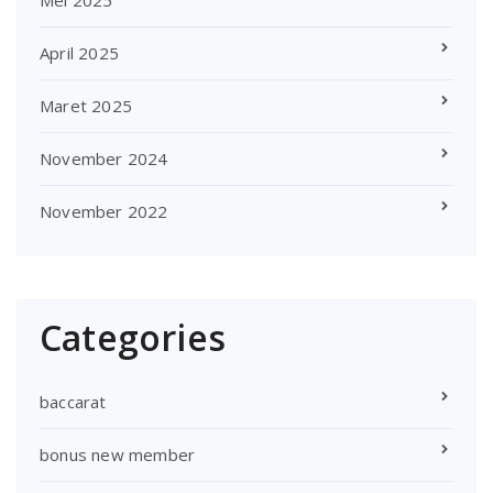
April 2025
Maret 2025
November 2024
November 2022
Categories
baccarat
bonus new member