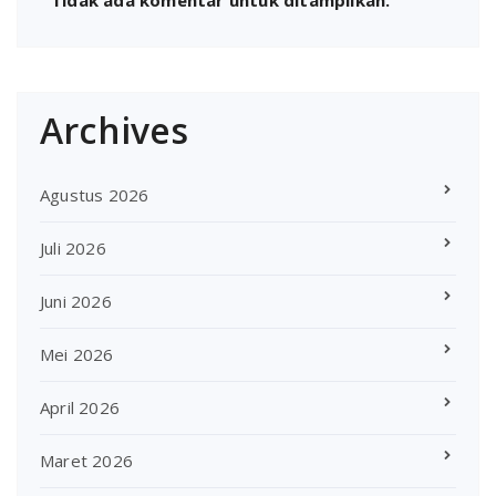
Tidak ada komentar untuk ditampilkan.
Archives
Agustus 2026
Juli 2026
Juni 2026
Mei 2026
April 2026
Maret 2026