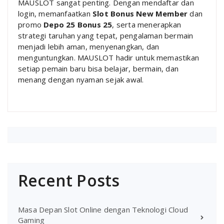
MAUSLOT sangat penting. Dengan mendaftar dan
login, memanfaatkan
Slot Bonus New Member
dan
promo
Depo 25 Bonus 25
, serta menerapkan
strategi taruhan yang tepat, pengalaman bermain
menjadi lebih aman, menyenangkan, dan
menguntungkan. MAUSLOT hadir untuk memastikan
setiap pemain baru bisa belajar, bermain, dan
menang dengan nyaman sejak awal.
Recent Posts
Masa Depan Slot Online dengan Teknologi Cloud
Gaming