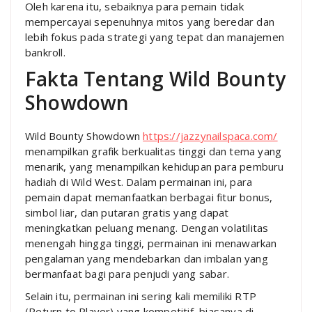
Oleh karena itu, sebaiknya para pemain tidak
mempercayai sepenuhnya mitos yang beredar dan
lebih fokus pada strategi yang tepat dan manajemen
bankroll.
Fakta Tentang Wild Bounty
Showdown
Wild Bounty Showdown
https://jazzynailspaca.com/
menampilkan grafik berkualitas tinggi dan tema yang
menarik, yang menampilkan kehidupan para pemburu
hadiah di Wild West. Dalam permainan ini, para
pemain dapat memanfaatkan berbagai fitur bonus,
simbol liar, dan putaran gratis yang dapat
meningkatkan peluang menang. Dengan volatilitas
menengah hingga tinggi, permainan ini menawarkan
pengalaman yang mendebarkan dan imbalan yang
bermanfaat bagi para penjudi yang sabar.
Selain itu, permainan ini sering kali memiliki RTP
(Return to Player) yang kompetitif, biasanya di