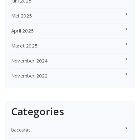
Juni 2025
Mei 2025
April 2025
Maret 2025
November 2024
November 2022
Categories
baccarat