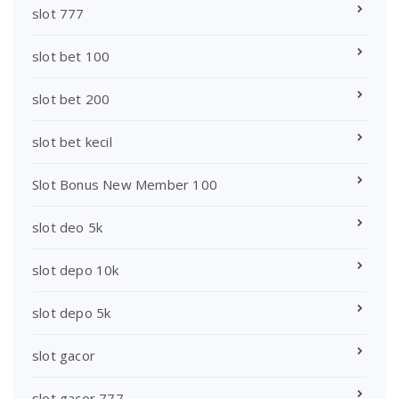
slot 777
slot bet 100
slot bet 200
slot bet kecil
Slot Bonus New Member 100
slot deo 5k
slot depo 10k
slot depo 5k
slot gacor
slot gacor 777