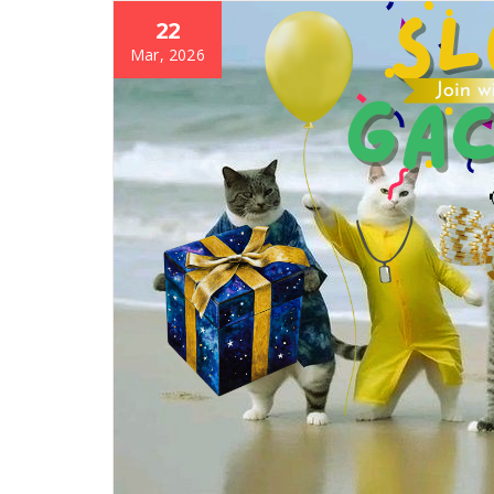
22
Mar, 2026