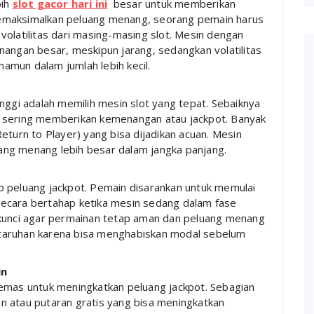
bih
slot gacor hari ini
besar untuk memberikan
emaksimalkan peluang menang, seorang pemain harus
volatilitas dari masing-masing slot. Mesin dengan
nangan besar, meskipun jarang, sedangkan volatilitas
amun dalam jumlah lebih kecil.
nggi adalah memilih mesin slot yang tepat. Sebaiknya
g sering memberikan kemenangan atau jackpot. Banyak
eturn to Player) yang bisa dijadikan acuan. Mesin
ng menang lebih besar dalam jangka panjang.
p peluang jackpot. Pemain disarankan untuk memulai
ecara bertahap ketika mesin sedang dalam fase
 kunci agar permainan tetap aman dan peluang menang
an taruhan karena bisa menghabiskan modal sebelum
in
 emas untuk meningkatkan peluang jackpot. Sebagian
n atau putaran gratis yang bisa meningkatkan