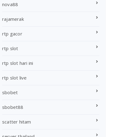
nova88
rajamerak
rtp gacor
rtp slot
rtp slot hari ini
rtp slot live
sbobet
sbobet88
scatter hitam
server thailand