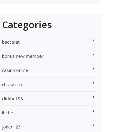
Categories
baccarat
bonus new member
casino online
chicky run
clickbet88
ibcbet
joker123