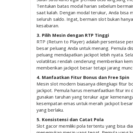
Tentukan batas modal harian sebelum bermai
saat kalah. Dengan modal terukur, Anda bisa 
seluruh saldo. Ingat, bermain slot bukan hanya
kesabaran.
3. Pilih Mesin dengan RTP Tinggi
RTP (Return to Player) adalah persentase pe
besar peluang Anda untuk menang. Pemula di
peluang mendapatkan jackpot lebih nyata. Selai
volatilitas rendah cenderung memberikan kemen
memberikan jackpot besar tetapi jarang muncu
4. Manfaatkan Fitur Bonus dan Free Spin
Mesin slot modern biasanya dilengkapi fitur 
jackpot. Pemula harus memanfaatkan fitur ini
gunakan taruhan yang terukur agar kemenangan
kesempatan emas untuk meraih jackpot besar
yang berlaku.
5. Konsistensi dan Catat Pola
Slot gacor memiliki pola tertentu yang bisa d
menemukan mesin yang tepat. Pemula yang ko