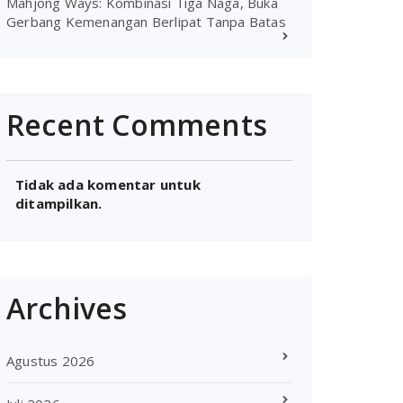
Mahjong Ways: Kombinasi Tiga Naga, Buka
Gerbang Kemenangan Berlipat Tanpa Batas
Recent Comments
Tidak ada komentar untuk
ditampilkan.
Archives
Agustus 2026