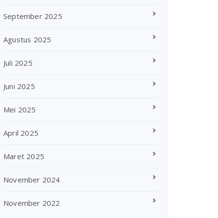
September 2025
Agustus 2025
Juli 2025
Juni 2025
Mei 2025
April 2025
Maret 2025
November 2024
November 2022