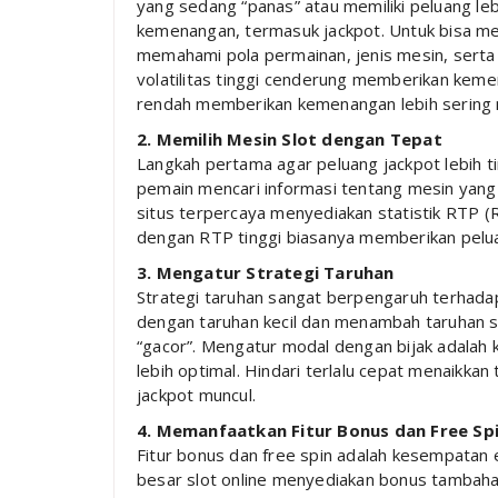
yang sedang “panas” atau memiliki peluang le
kemenangan, termasuk jackpot. Untuk bisa m
memahami pola permainan, jenis mesin, serta 
volatilitas tinggi cenderung memberikan keme
rendah memberikan kemenangan lebih sering n
2. Memilih Mesin Slot dengan Tepat
Langkah pertama agar peluang jackpot lebih ti
pemain mencari informasi tentang mesin yan
situs terpercaya menyediakan statistik RTP (R
dengan RTP tinggi biasanya memberikan pelua
3. Mengatur Strategi Taruhan
Strategi taruhan sangat berpengaruh terhada
dengan taruhan kecil dan menambah taruhan s
“gacor”. Mengatur modal dengan bijak adalah
lebih optimal. Hindari terlalu cepat menaikk
jackpot muncul.
4. Memanfaatkan Fitur Bonus dan Free Sp
Fitur bonus dan free spin adalah kesempatan
besar slot online menyediakan bonus tambaha