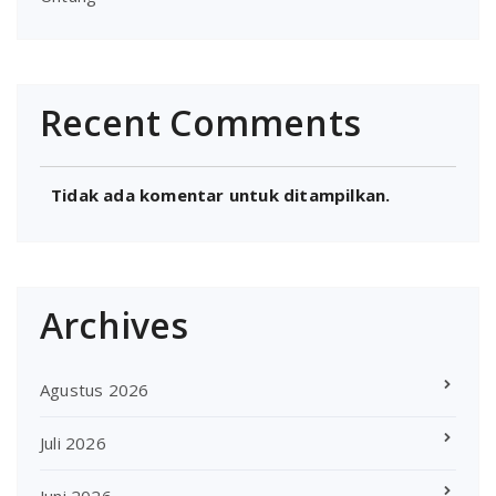
Recent Comments
Tidak ada komentar untuk ditampilkan.
Archives
Agustus 2026
Juli 2026
Juni 2026