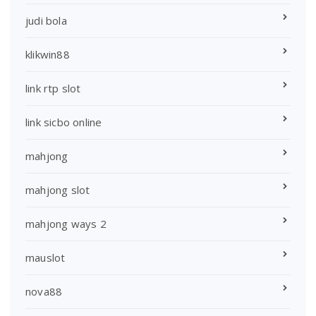
judi bola
klikwin88
link rtp slot
link sicbo online
mahjong
mahjong slot
mahjong ways 2
mauslot
nova88