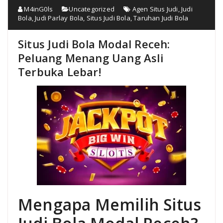
M4inG0ls
Uncategorized
Agen Situs Judi
,
Judi
Bola
,
Judi Parlay Bola
,
Situs Judi Bola
,
Taruhan Judi Bola
Situs Judi Bola Modal Receh:
Peluang Menang Uang Asli
Terbuka Lebar!
Mengapa Memilih Situs