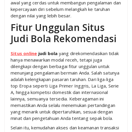
awal yang cerdas untuk membangun pengalaman dan
kepercayaan diri sebelum melangkah ke taruhan
dengan nilai yang lebih besar.
Fitur Unggulan Situs
Judi Bola Rekomendasi
Situs online
judi bola
yang direkomendasikan tidak
hanya menawarkan modal receh, tetapi juga
dilengkapi dengan berbagai fitur unggulan untuk
menunjang pengalaman bermain Anda. Salah satunya
adalah kelengkapan pasaran taruhan. Dari liga-liga
top Eropa seperti Liga Primer Inggris, La Liga, Serie
A, hingga kompetisi domestik dan internasional
lainnya, semuanya tersedia. Keberagaman ini
memastikan Anda selalu menemukan pertandingan
yang menarik untuk dipertaruhkan, sesuai dengan
minat dan pengetahuan Anda tentang sepak bola.
Selain itu, kemudahan akses dan keamanan transaksi