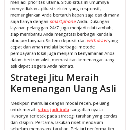
menjadi prioritas utama. Situs-situs ini umumnya
menyediakan aplikasi seluler yang responsif,
memungkinkan Anda bertaruh kapan saja dan di mana
saja hanya dengan
smartphone
Anda. Dukungan
layanan pelanggan 24/7 juga menjadi nilai tambah,
siap membantu Anda mengatasi berbagai kendala
atau pertanyaan. Sistem deposit dan
withdraw
yang
cepat dan aman melalui berbagai metode
pembayaran lokal juga menjamin kenyamanan Anda
dalam bertransaksi, memastikan kemenangan uang
asli dapat segera Anda nikmati.
Strategi Jitu Meraih
Kemenangan Uang Asli
Meskipun memulai dengan modal receh, peluang
untuk meraih
situs judi bola
sangatlah nyata.
Kuncinya terletak pada strategi taruhan yang cerdas
dan disiplin. Pertama, lakukan riset mendalam
sebelum memasang taruhan. Pelajari performa tim,