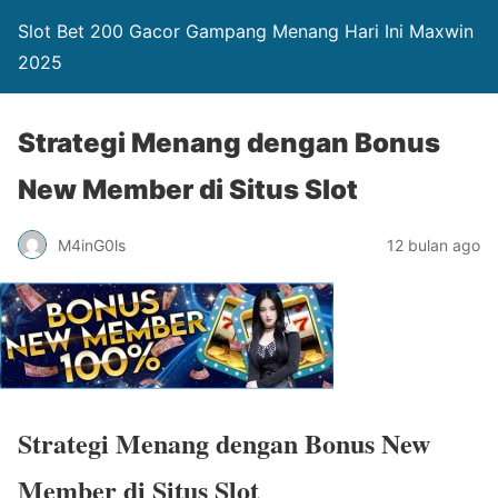
Slot Bet 200 Gacor Gampang Menang Hari Ini Maxwin
2025
Strategi Menang dengan Bonus
New Member di Situs Slot
M4inG0ls
12 bulan ago
Strategi Menang dengan Bonus New
Member di Situs Slot