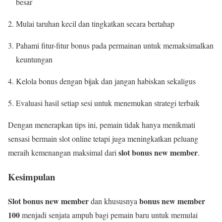
besar
Mulai taruhan kecil dan tingkatkan secara bertahap
Pahami fitur-fitur bonus pada permainan untuk memaksimalkan
keuntungan
Kelola bonus dengan bijak dan jangan habiskan sekaligus
Evaluasi hasil setiap sesi untuk menemukan strategi terbaik
Dengan menerapkan tips ini, pemain tidak hanya menikmati
sensasi bermain slot online tetapi juga meningkatkan peluang
slot bonus new member
meraih kemenangan maksimal dari
.
Kesimpulan
Slot bonus new member
bonus new member
dan khususnya
100
menjadi senjata ampuh bagi pemain baru untuk memulai