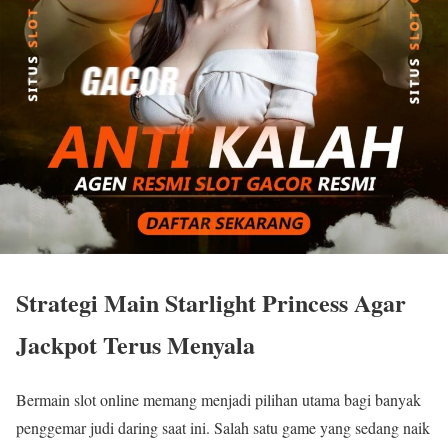
Strategi Main Starlight Princess Agar
Jackpot Terus Menyala
Bermain slot online memang menjadi pilihan utama bagi banyak
penggemar judi daring saat ini. Salah satu game yang sedang naik