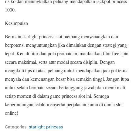
risiko dan meningkatkan peluang mendapatkan jackpot princess
1000.
Kesimpulan
Bermain starlight princess slot memang menyenangkan dan
berpotensi menguntungkan jika dimainkan dengan strategi yang
tepat. Kenali fitur dan pola permainan, manfaatkan fitur free spin
secara maksimal, serta atur modal secara disiplin. Dengan
mengikuti tips di atas, peluang untuk mendapatkan jackpot terus
menyala dan kemenangan besar bisa semakin tinggi. Jangan lupa
untuk selalu bermain secara bertanggung jawab dan menikmati
setiap momen di dalam game princess slot ini. Semoga
keberuntungan selalu menyertai perjalanan kamu di dunia slot
online!
Categories:
starlight princess