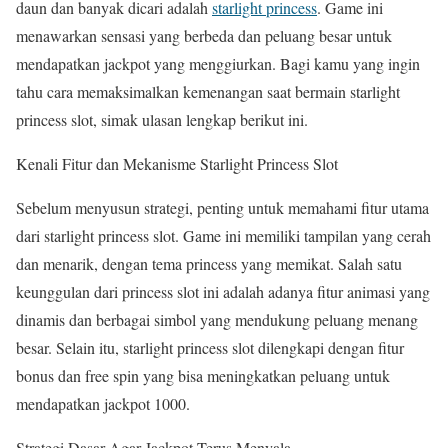
daun dan banyak dicari adalah
starlight princess
. Game ini
menawarkan sensasi yang berbeda dan peluang besar untuk
mendapatkan jackpot yang menggiurkan. Bagi kamu yang ingin
tahu cara memaksimalkan kemenangan saat bermain starlight
princess slot, simak ulasan lengkap berikut ini.
Kenali Fitur dan Mekanisme Starlight Princess Slot
Sebelum menyusun strategi, penting untuk memahami fitur utama
dari starlight princess slot. Game ini memiliki tampilan yang cerah
dan menarik, dengan tema princess yang memikat. Salah satu
keunggulan dari princess slot ini adalah adanya fitur animasi yang
dinamis dan berbagai simbol yang mendukung peluang menang
besar. Selain itu, starlight princess slot dilengkapi dengan fitur
bonus dan free spin yang bisa meningkatkan peluang untuk
mendapatkan jackpot 1000.
Strategi Dasar Agar Jackpot Terus Menyala