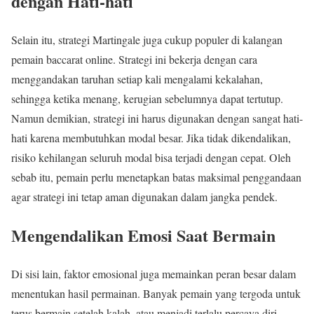
dengan Hati-hati
Selain itu, strategi Martingale juga cukup populer di kalangan
pemain baccarat online. Strategi ini bekerja dengan cara
menggandakan taruhan setiap kali mengalami kekalahan,
sehingga ketika menang, kerugian sebelumnya dapat tertutup.
Namun demikian, strategi ini harus digunakan dengan sangat hati-
hati karena membutuhkan modal besar. Jika tidak dikendalikan,
risiko kehilangan seluruh modal bisa terjadi dengan cepat. Oleh
sebab itu, pemain perlu menetapkan batas maksimal penggandaan
agar strategi ini tetap aman digunakan dalam jangka pendek.
Mengendalikan Emosi Saat Bermain
Di sisi lain, faktor emosional juga memainkan peran besar dalam
menentukan hasil permainan. Banyak pemain yang tergoda untuk
terus bermain setelah kalah, atau menjadi terlalu percaya diri