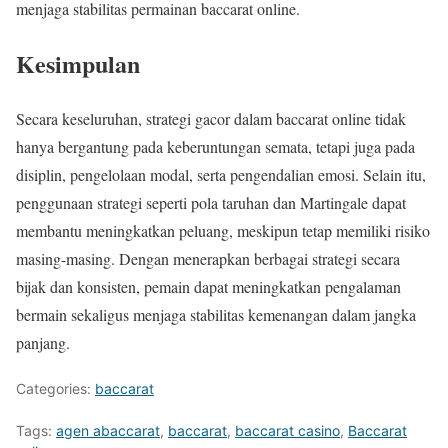
menjaga stabilitas permainan baccarat online.
Kesimpulan
Secara keseluruhan, strategi gacor dalam baccarat online tidak
hanya bergantung pada keberuntungan semata, tetapi juga pada
disiplin, pengelolaan modal, serta pengendalian emosi. Selain itu,
penggunaan strategi seperti pola taruhan dan Martingale dapat
membantu meningkatkan peluang, meskipun tetap memiliki risiko
masing-masing. Dengan menerapkan berbagai strategi secara
bijak dan konsisten, pemain dapat meningkatkan pengalaman
bermain sekaligus menjaga stabilitas kemenangan dalam jangka
panjang.
Categories:
baccarat
Tags:
agen abaccarat
,
baccarat
,
baccarat casino
,
Baccarat