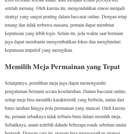
setelah menang. Oleh karena itu, mengendalikan emosi menjadi
strategi yang sangat penting dalam baccarat online. Dengan tetap
tenang dan tidak terbawa suasana, pemain dapat membuat
keputusan yang lebih logis. Selain itu, jeda waktu saat bermain
juga dapat membantu mengembalikan fokus dan menghindari
keputusan impulsif yang merugikan.
Memilih Meja Permainan yang Tepat
Selanjutnya, pemilihan meja juga dapat memengaruhi
pengalaman bermain secara keseluruhan. Dalam baccarat online,
setiap meja bisa memiliki karakteristik yang berbeda, mulai dari
batas taruhan hingga pola permainan yang muncul. Oleh karena
itu, pemain sebaiknya tidak terburu-buru dalam memilih meja.
Sebaliknya, amati terlebih dahulu beberapa ronde sebelum mulai
bertaruh. Dengan cara ini, pemain bisa menyesuaikan strategi