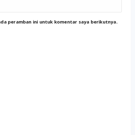
ada peramban ini untuk komentar saya berikutnya.