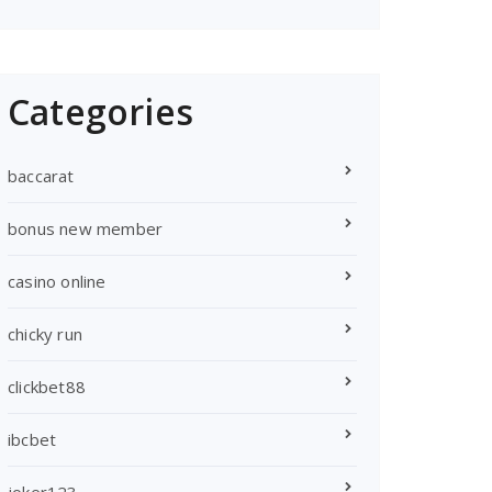
Categories
baccarat
bonus new member
casino online
chicky run
clickbet88
ibcbet