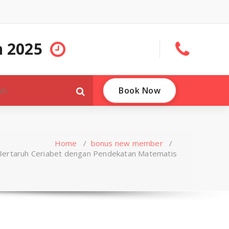
n 2025
Book Now
Home
/
bonus new member
/
 Bertaruh Ceriabet dengan Pendekatan Matematis