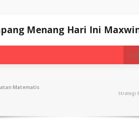
mpang Menang Hari Ini Maxwi
Search
for:
katan Matematis
Strategi