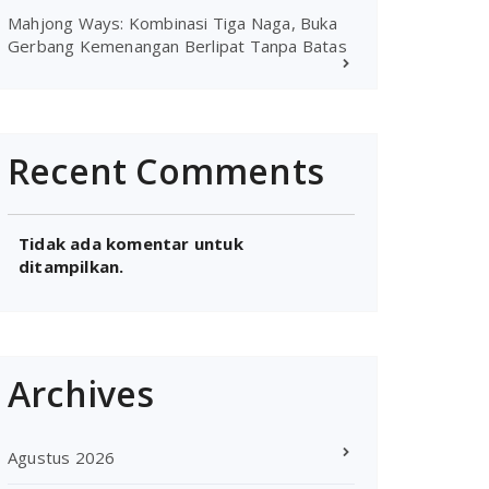
Mahjong Ways: Kombinasi Tiga Naga, Buka
Gerbang Kemenangan Berlipat Tanpa Batas
Recent Comments
Tidak ada komentar untuk
ditampilkan.
Archives
Agustus 2026