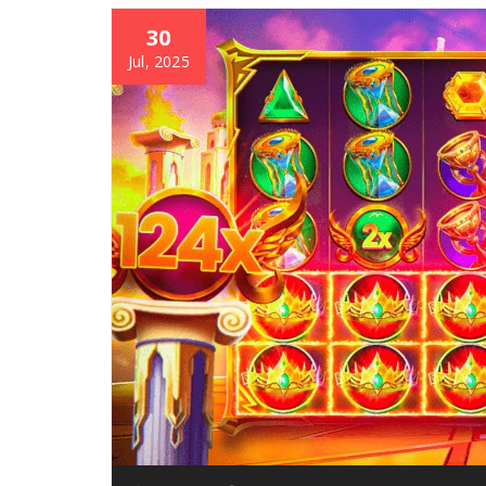
30
Jul, 2025