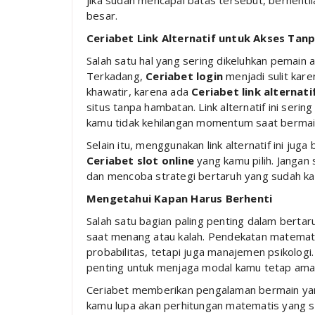
besar.
Ceriabet Link Alternatif untuk Akses Ta
Salah satu hal yang sering dikeluhkan pemain
Terkadang,
Ceriabet login
menjadi sulit kar
khawatir, karena ada
Ceriabet link alternati
situs tanpa hambatan. Link alternatif ini seri
kamu tidak kehilangan momentum saat bermai
Selain itu, menggunakan link alternatif ini j
Ceriabet slot online
yang kamu pilih. Jangan
dan mencoba strategi bertaruh yang sudah k
Mengetahui Kapan Harus Berhenti
Salah satu bagian paling penting dalam bertar
saat menang atau kalah. Pendekatan matemati
probabilitas, tetapi juga manajemen psikologi
penting untuk menjaga modal kamu tetap ama
Ceriabet memberikan pengalaman bermain yan
kamu lupa akan perhitungan matematis yang 