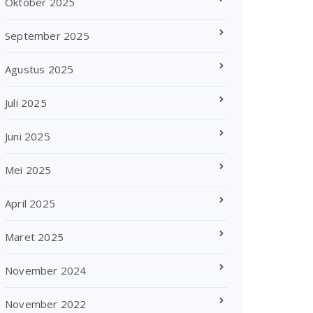
Oktober 2025
September 2025
Agustus 2025
Juli 2025
Juni 2025
Mei 2025
April 2025
Maret 2025
November 2024
November 2022