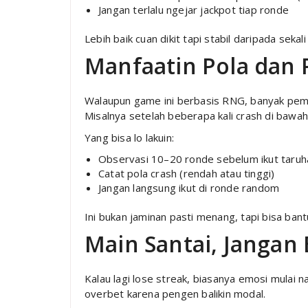
Jangan terlalu ngejar jackpot tiap ronde
Lebih baik cuan dikit tapi stabil daripada sekali
Manfaatin Pola dan
Walaupun game ini berbasis RNG, banyak pema
Misalnya setelah beberapa kali crash di bawah 
Yang bisa lo lakuin:
Observasi 10–20 ronde sebelum ikut taruh
Catat pola crash (rendah atau tinggi)
Jangan langsung ikut di ronde random
Ini bukan jaminan pasti menang, tapi bisa bantu 
Main Santai, Jangan
Kalau lagi lose streak, biasanya emosi mulai na
overbet karena pengen balikin modal.