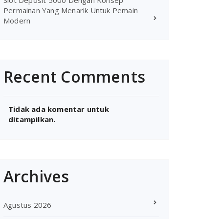
Slot Deposit 5000 Dengan Konsep
Permainan Yang Menarik Untuk Pemain
Modern
Recent Comments
Tidak ada komentar untuk
ditampilkan.
Archives
Agustus 2026