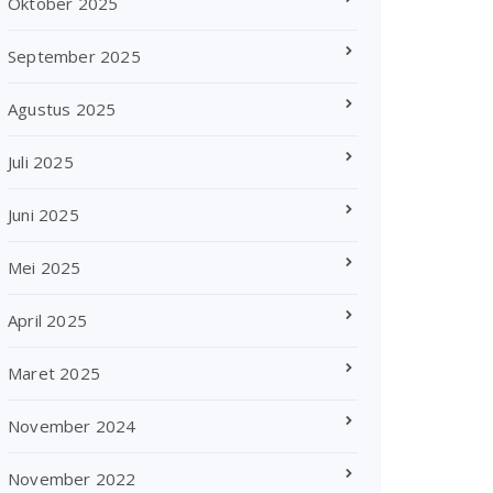
Oktober 2025
September 2025
Agustus 2025
Juli 2025
Juni 2025
Mei 2025
April 2025
Maret 2025
November 2024
November 2022