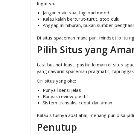
Ingat ya:
Jangan main saat lagi bad mood
Kalau kalah berturut-turut, stop dulu
Anggap ini hiburan, bukan sumber penghasi
Di situs spaceman mana pun, mindset lo itu ng
Pilih Situs yang Am
Last but not least, pastiin lo main di situs s
yang nawarin spaceman pragmatic, tapi nggak
Ciri situs yang oke:
Punya lisensi jelas
Banyak review positif
Sistem transaksi cepat dan aman
Kalau situsnya abal-abal, menang pun bisa jadi
Penutup