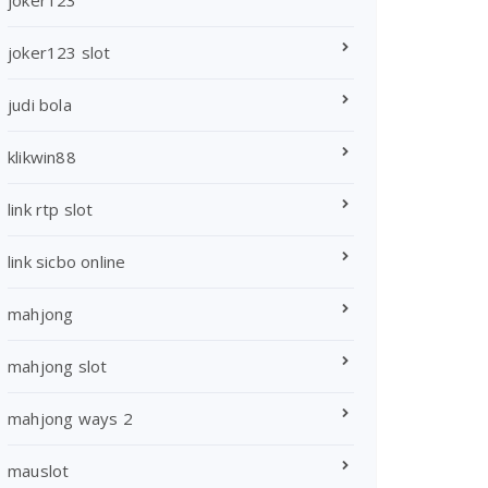
joker123
joker123 slot
judi bola
klikwin88
link rtp slot
link sicbo online
mahjong
mahjong slot
mahjong ways 2
mauslot