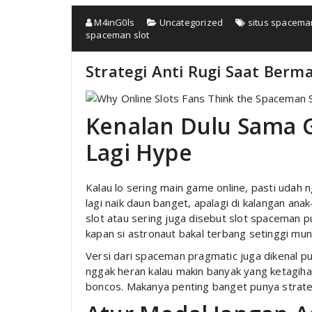
M4inG0ls
Uncategorized
situs spacema
spaceman slot
Strategi Anti Rugi Saat Ber
Kenalan Dulu Sama
Lagi Hype
Kalau lo sering main game online, pasti uda
lagi naik daun banget, apalagi di kalangan an
slot atau sering juga disebut slot spaceman pu
kapan si astronaut bakal terbang setinggi mu
Versi dari spaceman pragmatic juga dikenal p
nggak heran kalau makin banyak yang ketagihan
boncos. Makanya penting banget punya strategi