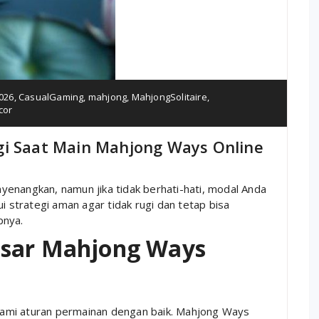
026
,
CasualGaming
,
mahjong
,
MahjongSolitaire
,
cor
gi Saat Main Mahjong Ways Online
nangkan, namun jika tidak berhati-hati, modal Anda
i strategi aman agar tidak rugi dan tetap bisa
pnya.
asar Mahjong Ways
ami aturan permainan dengan baik. Mahjong Ways