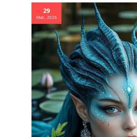
29
Mar, 2026