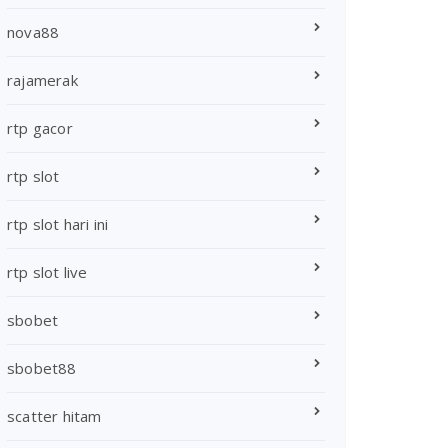
nova88
rajamerak
rtp gacor
rtp slot
rtp slot hari ini
rtp slot live
sbobet
sbobet88
scatter hitam