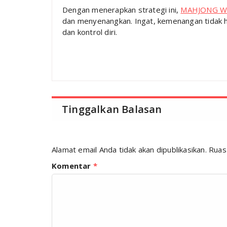
Dengan menerapkan strategi ini,
MAHJONG W
dan menyenangkan. Ingat, kemenangan tidak h
dan kontrol diri.
Tinggalkan Balasan
Alamat email Anda tidak akan dipublikasikan.
Ruas
Komentar
*