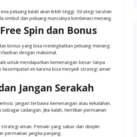
a peluang kalah akan lebih tinggi. Strategi taruhan
la simbol dan peluang munculnya kombinasi menang.
 Free Spin dan Bonus
dan bonus yang bisa meningkatkan peluang menang.
manfaatkan dengan maksimal.
erbaik untuk mendapatkan kemenangan besar tanpa
 kesempatan ini karena bisa menjadi strategi aman
 dan Jangan Serakah
h emosi. Jangan terbawa kemenangan atau kekalahan.
 sebagai cadangan. Jika kalah, hentikan permainan
a strategi aman. Pemain yang sabar dan disiplin
n permainan jangka panjang.