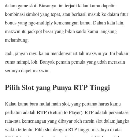
dalam game slot. Biasanya, ini terjadi kalau kamu dapetin
kombinasi simbol yang tepat, atau berhasil masuk ke dalam fitur
bonus yang nge-multiply kemenangan kamu. Dalam kata lain,
maxwin itu jackpot besar yang bikin saldo kamu langsung
melambung.
Jadi, jangan ragu kalau mendengar istilah maxwin ya! Ini bukan
cuma mimpi, loh. Banyak pemain pemula yang udah merasain
serunya dapet maxwin.
Pilih Slot yang Punya RTP Tinggi
Kalau kamu baru mulai main slot, yang pertama harus kamu
RTP
perhatiin adalah
(Return to Player). RTP adalah persentase
rata-rata kemenangan yang dibayar oleh mesin slot dalam jangka
waktu tertentu. Pilih slot dengan RTP tinggi, misalnya di atas