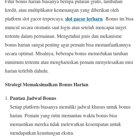
Fitur bonus harian biasanya berupa putaran gratis, tambahan
kredit, atau multiplikator kemenangan yang diberikan oleh
slot gacor terbaru
platform slot gacor terpercaya.
Bonus ini bisa
muncul secara otomatis saat login atau setelah mencapai target
tertentu dalam permainan. Mengetahui jenis dan mekanisme
bonus harian sangat penting agar pemain bisa memanfaatkannya
secara optimal. Misalnya, beberapa bonus memerlukan taruhan
minimum tertentu atau mengharuskan pemain menyelesaikan misi
harian terlebih dahulu.
Strategi Memaksimalkan Bonus Harian
Pantau Jadwal Bonus
Setiap platform biasanya memiliki jadwal khusus untuk bonus
harian. Pemain yang rutin memantau waktu bonus bisa
memastikan mereka tidak melewatkan kesempatan untuk
mendapatkan keuntungan ekstra.