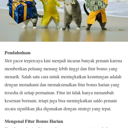
Pendahuluan
Slot gacor terpercaya kini menjadi incaran banyak pemain karena
memberikan peluang menang lebih tinggi dan fitur bonus yang
menarik. Salah satu cara untuk meningkatkan keuntungan adalah
dengan memahami dan memaksimalkan fitur bonus harian yang
tersedia di setiap permainan. Fitur ini tidak hanya menambah
keseruan bermain, tetapi juga bisa meningkatkan saldo pemain
secara signifikan jika digunakan dengan strategi yang tepat.
Mengenal Fitur Bonus Harian