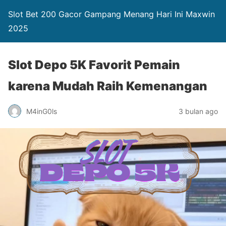
Slot Bet 200 Gacor Gampang Menang Hari Ini Maxwin
2025
Slot Depo 5K Favorit Pemain
karena Mudah Raih Kemenangan
M4inG0ls
3 bulan ago