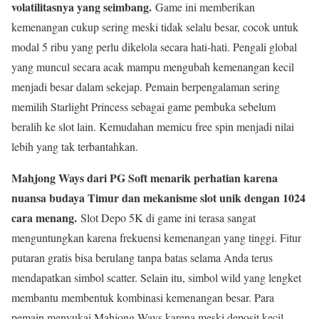
volatilitasnya yang seimbang.
Game ini memberikan
kemenangan cukup sering meski tidak selalu besar, cocok untuk
modal 5 ribu yang perlu dikelola secara hati-hati. Pengali global
yang muncul secara acak mampu mengubah kemenangan kecil
menjadi besar dalam sekejap. Pemain berpengalaman sering
memilih Starlight Princess sebagai game pembuka sebelum
beralih ke slot lain. Kemudahan memicu free spin menjadi nilai
lebih yang tak terbantahkan.
Mahjong Ways dari PG Soft menarik perhatian karena
nuansa budaya Timur dan mekanisme slot unik dengan 1024
cara menang.
Slot Depo 5K di game ini terasa sangat
menguntungkan karena frekuensi kemenangan yang tinggi. Fitur
putaran gratis bisa berulang tanpa batas selama Anda terus
mendapatkan simbol scatter. Selain itu, simbol wild yang lengket
membantu membentuk kombinasi kemenangan besar. Para
pemain menyukai Mahjong Ways karena meski deposit kecil,